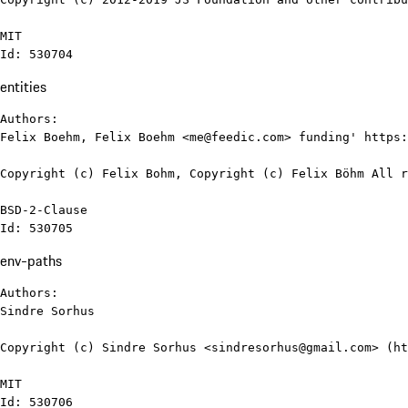
MIT

Id: 530704
entities
Authors:

Felix Boehm, Felix Boehm <me@feedic.com> funding' https:
Copyright (c) Felix Bohm, Copyright (c) Felix Böhm All r
BSD-2-Clause

Id: 530705
env-paths
Authors:

Sindre Sorhus

Copyright (c) Sindre Sorhus <sindresorhus@gmail.com> (ht
MIT

Id: 530706