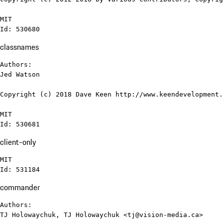
MIT

Id: 530680
classnames
Authors:

Jed Watson

Copyright (c) 2018 Dave Keen http://www.keendevelopment.
MIT

Id: 530681
client-only
MIT

Id: 531184
commander
Authors:

TJ Holowaychuk, TJ Holowaychuk <tj@vision-media.ca>
