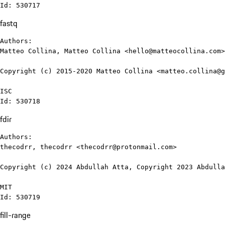
Id: 530717
fastq
Authors:

Matteo Collina, Matteo Collina <hello@matteocollina.com>
Copyright (c) 2015-2020 Matteo Collina <matteo.collina@g
ISC

Id: 530718
fdir
Authors:

thecodrr, thecodrr <thecodrr@protonmail.com>

Copyright (c) 2024 Abdullah Atta, Copyright 2023 Abdulla
MIT

Id: 530719
fill-range