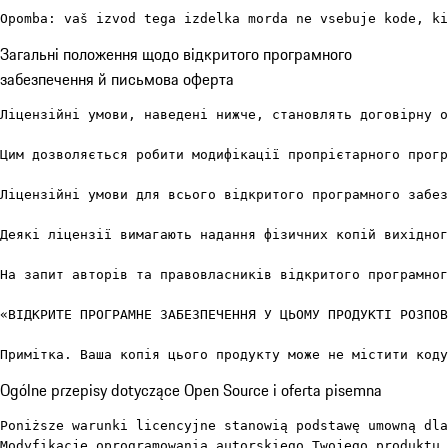
Opomba: vaš izvod tega izdelka morda ne vsebuje kode, ki
Загальні положення щодо відкритого програмного
забезпечення й письмова оферта
Ліцензійні умови, наведені нижче, становлять договірну о
Цим дозволяється робити модифікації пропрієтарного прогр
Ліцензійні умови для всього відкритого програмного забез
Деякі ліцензії вимагають надання фізичних копій вихідног
На запит авторів та правовласників відкритого програмног
«ВІДКРИТЕ ПРОГРАМНЕ ЗАБЕЗПЕЧЕННЯ У ЦЬОМУ ПРОДУКТІ РОЗПОВ
Примітка. Ваша копія цього продукту може не містити коду
Ogólne przepisy dotyczące Open Source i oferta pisemna
Poniższe warunki licencyjne stanowią podstawę umowną dla
Modyfikacje oprogramowania autorskiego Twojego produktu 