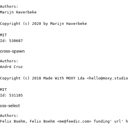
Authors:

Marijn Haverbeke

Copyright (c) 2020 by Marijn Haverbeke

MIT

Id: 530687
cross-spawn
Authors:

André Cruz

Copyright (c) 2018 Made With MOXY Lda <hello@moxy.studio
MIT

Id: 531185
css-select
Authors:

Felix Boehm, Felix Boehm <me@feedic.com> funding' url' h