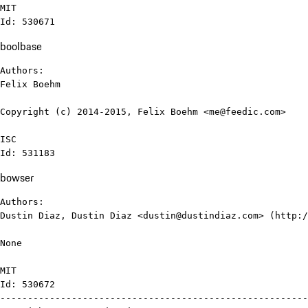
MIT

Id: 530671
boolbase
Authors:

Felix Boehm

Copyright (c) 2014-2015, Felix Boehm <me@feedic.com>

ISC

Id: 531183
bowser
Authors:

Dustin Diaz, Dustin Diaz <dustin@dustindiaz.com> (http:/
None

MIT

Id: 530672

--------------------------------------------------------