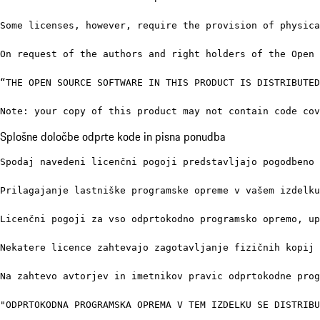
Some licenses, however, require the provision of physica
On request of the authors and right holders of the Open 
“THE OPEN SOURCE SOFTWARE IN THIS PRODUCT IS DISTRIBUTED
Note: your copy of this product may not contain code co
Splošne določbe odprte kode in pisna ponudba
Spodaj navedeni licenčni pogoji predstavljajo pogodbeno 
Prilagajanje lastniške programske opreme v vašem izdelku
Licenčni pogoji za vso odprtokodno programsko opremo, up
Nekatere licence zahtevajo zagotavljanje fizičnih kopij 
Na zahtevo avtorjev in imetnikov pravic odprtokodne prog
"ODPRTOKODNA PROGRAMSKA OPREMA V TEM IZDELKU SE DISTRIBU