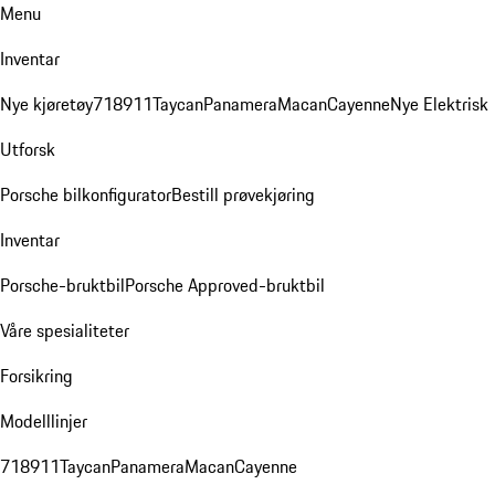
Menu
Inventar
Nye kjøretøy
718
911
Taycan
Panamera
Macan
Cayenne
Nye Elektrisk
Utforsk
Porsche bilkonfigurator
Bestill prøvekjøring
Inventar
Porsche-bruktbil
Porsche Approved-bruktbil
Våre spesialiteter
Forsikring
Modelllinjer
718
911
Taycan
Panamera
Macan
Cayenne