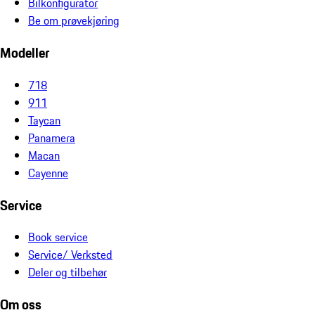
Bilkonfigurator
Be om prøvekjøring
Modeller
718
911
Taycan
Panamera
Macan
Cayenne
Service
Book service
Service/ Verksted
Deler og tilbehør
Om oss