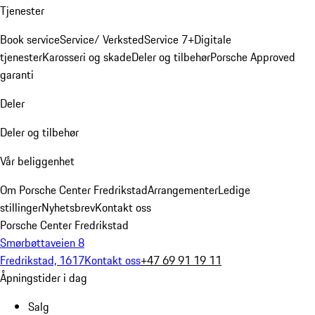
Tjenester
Book service
Service/ Verksted
Service 7+
Digitale
tjenester
Karosseri og skade
Deler og tilbehør
Porsche Approved
garanti
Deler
Deler og tilbehør
Vår beliggenhet
Om Porsche Center Fredrikstad
Arrangementer
Ledige
stillinger
Nyhetsbrev
Kontakt oss
Porsche Center Fredrikstad
Smørbøttaveien 8
Fredrikstad, 1617
Kontakt oss
+47 69 91 19 11
Åpningstider i dag
Salg