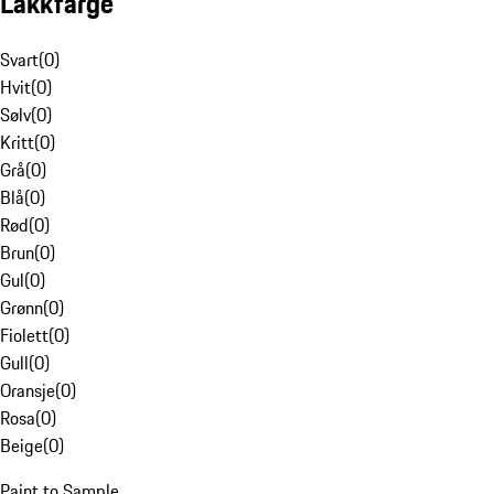
Lakkfarge
Svart
(
0
)
Hvit
(
0
)
Sølv
(
0
)
Kritt
(
0
)
Grå
(
0
)
Blå
(
0
)
Rød
(
0
)
Brun
(
0
)
Gul
(
0
)
Grønn
(
0
)
Fiolett
(
0
)
Gull
(
0
)
Oransje
(
0
)
Rosa
(
0
)
Beige
(
0
)
Paint to Sample