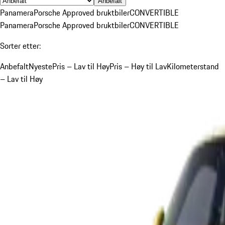
Anbefalt
Panamera
Porsche Approved bruktbiler
CONVERTIBLE
Panamera
Porsche Approved bruktbiler
CONVERTIBLE
Sorter etter:
Anbefalt
Nyeste
Pris – Lav til Høy
Pris – Høy til Lav
Kilometerstand
– Lav til Høy