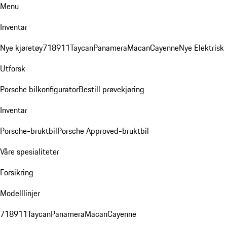
Menu
Inventar
Nye kjøretøy
718
911
Taycan
Panamera
Macan
Cayenne
Nye Elektrisk
Utforsk
Porsche bilkonfigurator
Bestill prøvekjøring
Inventar
Porsche-bruktbil
Porsche Approved-bruktbil
Våre spesialiteter
Forsikring
Modelllinjer
718
911
Taycan
Panamera
Macan
Cayenne