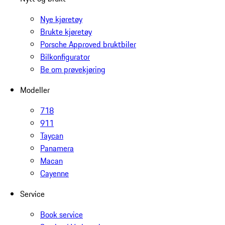
Nye kjøretøy
Brukte kjøretøy
Porsche Approved bruktbiler
Bilkonfigurator
Be om prøvekjøring
Modeller
718
911
Taycan
Panamera
Macan
Cayenne
Service
Book service