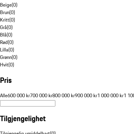
Beige
(
0
)
Brun
(
0
)
Kritt
(
0
)
Grå
(
0
)
Blå
(
0
)
Rød
(
0
)
Lilla
(
0
)
Grønn
(
0
)
Hvit
(
0
)
Pris
Alle
600 000 kr
700 000 kr
800 000 kr
900 000 kr
1 000 000 kr
1 10
Tilgjengelighet
Tilgjengelig umiddelbart
(
0
)