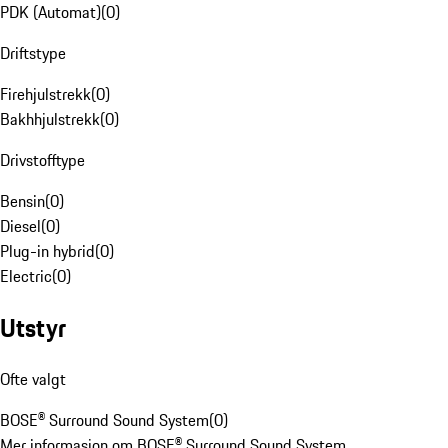
PDK (Automat)
(
0
)
Driftstype
Firehjulstrekk
(
0
)
Bakhhjulstrekk
(
0
)
Drivstofftype
Bensin
(
0
)
Diesel
(
0
)
Plug-in hybrid
(
0
)
Electric
(
0
)
Utstyr
Ofte valgt
BOSE® Surround Sound System
(
0
)
Mer informasjon om BOSE® Surround Sound System