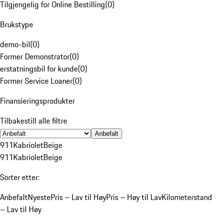
Tilgjengelig for Online Bestilling
(
0
)
Brukstype
demo-bil
(
0
)
Former Demonstrator
(
0
)
erstatningsbil for kunde
(
0
)
Former Service Loaner
(
0
)
Finansieringsprodukter
Tilbakestill alle filtre
Anbefalt
911
Kabriolet
Beige
911
Kabriolet
Beige
Sorter etter:
Anbefalt
Nyeste
Pris – Lav til Høy
Pris – Høy til Lav
Kilometerstand
– Lav til Høy