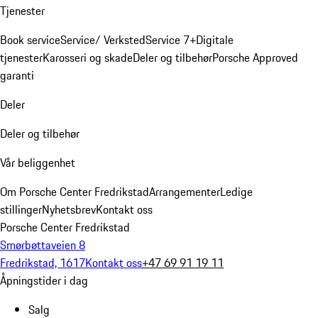
Tjenester
Book service
Service/ Verksted
Service 7+
Digitale
tjenester
Karosseri og skade
Deler og tilbehør
Porsche Approved
garanti
Deler
Deler og tilbehør
Vår beliggenhet
Om Porsche Center Fredrikstad
Arrangementer
Ledige
stillinger
Nyhetsbrev
Kontakt oss
Porsche Center Fredrikstad
Smørbøttaveien 8
Fredrikstad, 1617
Kontakt oss
+47 69 91 19 11
Åpningstider i dag
Salg