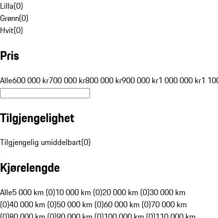
Lilla
(
0
)
Grønn
(
0
)
Hvit
(
0
)
Pris
Alle
600 000 kr
700 000 kr
800 000 kr
900 000 kr
1 000 000 kr
1 10
Tilgjengelighet
Tilgjengelig umiddelbart
(
0
)
Kjørelengde
Alle
5 000 km (0)
10 000 km (0)
20 000 km (0)
30 000 km
(0)
40 000 km (0)
50 000 km (0)
60 000 km (0)
70 000 km
(0)
80 000 km (0)
90 000 km (0)
100 000 km (0)
110 000 km