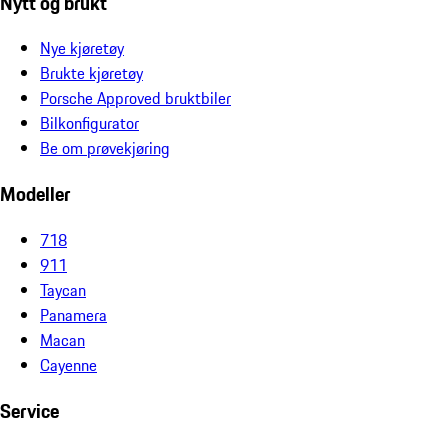
Nytt og brukt
Nye kjøretøy
Brukte kjøretøy
Porsche Approved bruktbiler
Bilkonfigurator
Be om prøvekjøring
Modeller
718
911
Taycan
Panamera
Macan
Cayenne
Service