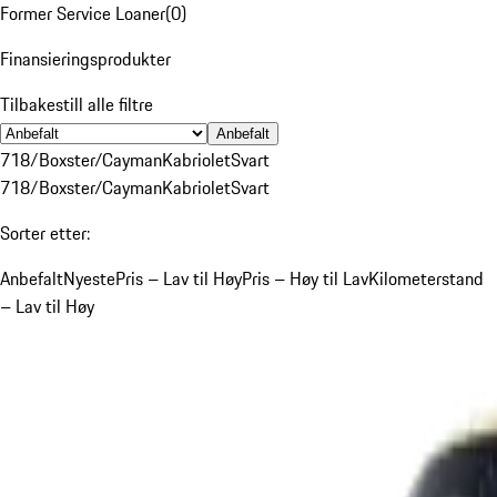
Former Service Loaner
(
0
)
Finansieringsprodukter
Tilbakestill alle filtre
Anbefalt
718/Boxster/Cayman
Kabriolet
Svart
718/Boxster/Cayman
Kabriolet
Svart
Sorter etter:
Anbefalt
Nyeste
Pris – Lav til Høy
Pris – Høy til Lav
Kilometerstand
– Lav til Høy