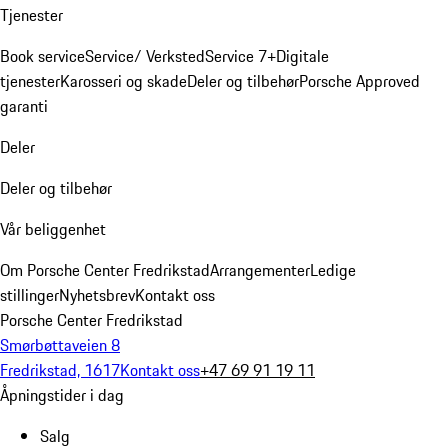
Tjenester
Book service
Service/ Verksted
Service 7+
Digitale
tjenester
Karosseri og skade
Deler og tilbehør
Porsche Approved
garanti
Deler
Deler og tilbehør
Vår beliggenhet
Om Porsche Center Fredrikstad
Arrangementer
Ledige
stillinger
Nyhetsbrev
Kontakt oss
Porsche Center Fredrikstad
Smørbøttaveien 8
Fredrikstad, 1617
Kontakt oss
+47 69 91 19 11
Åpningstider i dag
Salg