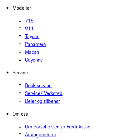
Modeller
718
911
Taycan
Panamera
Macan
Cayenne
Service
Book service
Service/ Verksted
Deler og tilbehør
Om oss
Om Porsche Center Fredrikstad
Arrangementer