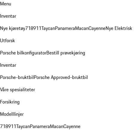
Menu
Inventar
Nye kjøretøy
718
911
Taycan
Panamera
Macan
Cayenne
Nye Elektrisk
Utforsk
Porsche bilkonfigurator
Bestill prøvekjøring
Inventar
Porsche-bruktbil
Porsche Approved-bruktbil
Våre spesialiteter
Forsikring
Modelllinjer
718
911
Taycan
Panamera
Macan
Cayenne