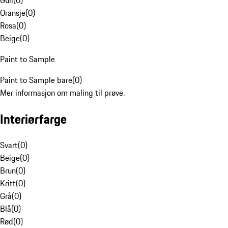
Gull
(
0
)
Oransje
(
0
)
Rosa
(
0
)
Beige
(
0
)
Paint to Sample
Paint to Sample bare
(
0
)
Mer informasjon om maling til prøve.
Interiørfarge
Svart
(
0
)
Beige
(
0
)
Brun
(
0
)
Kritt
(
0
)
Grå
(
0
)
Blå
(
0
)
Rød
(
0
)