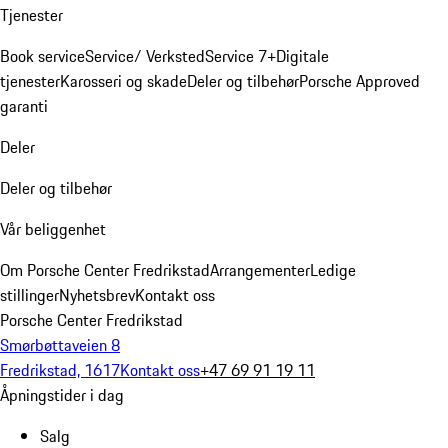
Tjenester
Book service
Service/ Verksted
Service 7+
Digitale
tjenester
Karosseri og skade
Deler og tilbehør
Porsche Approved
garanti
Deler
Deler og tilbehør
Vår beliggenhet
Om Porsche Center Fredrikstad
Arrangementer
Ledige
stillinger
Nyhetsbrev
Kontakt oss
Porsche Center Fredrikstad
Smørbøttaveien 8
Fredrikstad, 1617
Kontakt oss
+47 69 91 19 11
Åpningstider i dag
Salg