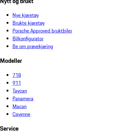
Nytt og brukt
Nye kjøretøy
Brukte kjøretøy
Porsche Approved bruktbiler
Bilkonfigurator
Be om prøvekjøring
Modeller
718
911
Taycan
Panamera
Macan
Cayenne
Service