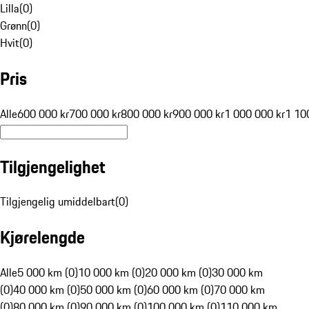
Lilla
(
0
)
Grønn
(
0
)
Hvit
(
0
)
Pris
Alle
600 000 kr
700 000 kr
800 000 kr
900 000 kr
1 000 000 kr
1 10
Tilgjengelighet
Tilgjengelig umiddelbart
(
0
)
Kjørelengde
Alle
5 000 km (0)
10 000 km (0)
20 000 km (0)
30 000 km
(0)
40 000 km (0)
50 000 km (0)
60 000 km (0)
70 000 km
(0)
80 000 km (0)
90 000 km (0)
100 000 km (0)
110 000 km