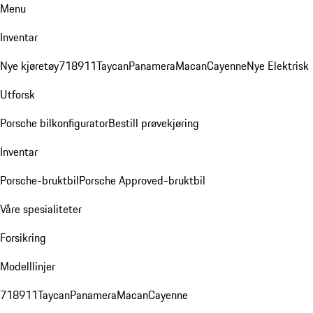
Menu
Inventar
Nye kjøretøy
718
911
Taycan
Panamera
Macan
Cayenne
Nye Elektrisk
Utforsk
Porsche bilkonfigurator
Bestill prøvekjøring
Inventar
Porsche-bruktbil
Porsche Approved-bruktbil
Våre spesialiteter
Forsikring
Modelllinjer
718
911
Taycan
Panamera
Macan
Cayenne