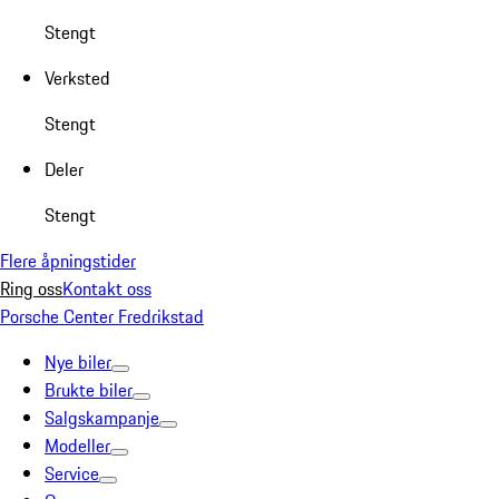
Stengt
Verksted
Stengt
Deler
Stengt
Flere åpningstider
Ring oss
Kontakt oss
Porsche Center Fredrikstad
Nye biler
Brukte biler
Salgskampanje
Modeller
Service