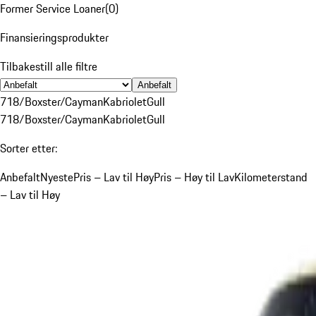
Former Service Loaner
(
0
)
Finansieringsprodukter
Tilbakestill alle filtre
Anbefalt
718/Boxster/Cayman
Kabriolet
Gull
718/Boxster/Cayman
Kabriolet
Gull
Sorter etter:
Anbefalt
Nyeste
Pris – Lav til Høy
Pris – Høy til Lav
Kilometerstand
– Lav til Høy