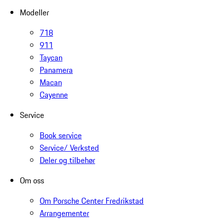
Modeller
718
911
Taycan
Panamera
Macan
Cayenne
Service
Book service
Service/ Verksted
Deler og tilbehør
Om oss
Om Porsche Center Fredrikstad
Arrangementer