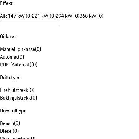
Effekt
Alle
147 kW (0)
221 kW (0)
294 kW (0)
368 kW (0)
Girkasse
Manuell girkasse
(
0
)
Automat
(
0
)
PDK (Automat)
(
0
)
Driftstype
Firehjulstrekk
(
0
)
Bakhhjulstrekk
(
0
)
Drivstofftype
Bensin
(
0
)
Diesel
(
0
)
Plug-in hybrid
(
0
)