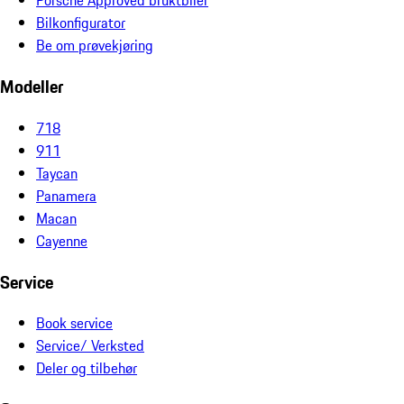
Porsche Approved bruktbiler
Bilkonfigurator
Be om prøvekjøring
Modeller
718
911
Taycan
Panamera
Macan
Cayenne
Service
Book service
Service/ Verksted
Deler og tilbehør