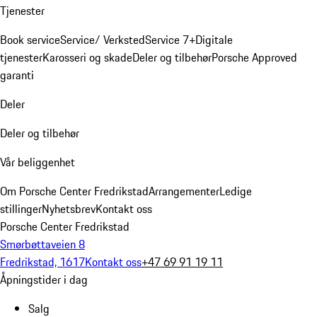
Tjenester
Book service
Service/ Verksted
Service 7+
Digitale
tjenester
Karosseri og skade
Deler og tilbehør
Porsche Approved
garanti
Deler
Deler og tilbehør
Vår beliggenhet
Om Porsche Center Fredrikstad
Arrangementer
Ledige
stillinger
Nyhetsbrev
Kontakt oss
Porsche Center Fredrikstad
Smørbøttaveien 8
Fredrikstad, 1617
Kontakt oss
+47 69 91 19 11
Åpningstider i dag
Salg