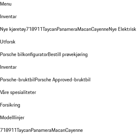
Menu
Inventar
Nye kjøretøy
718
911
Taycan
Panamera
Macan
Cayenne
Nye Elektrisk
Utforsk
Porsche bilkonfigurator
Bestill prøvekjøring
Inventar
Porsche-bruktbil
Porsche Approved-bruktbil
Våre spesialiteter
Forsikring
Modelllinjer
718
911
Taycan
Panamera
Macan
Cayenne