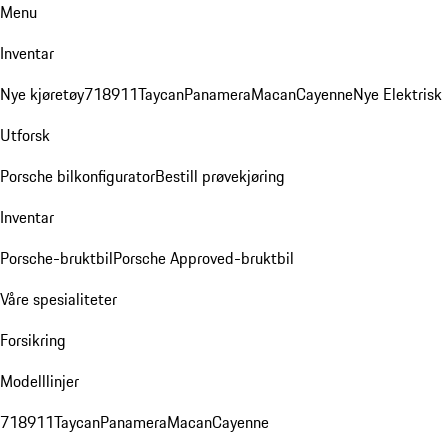
Menu
Inventar
Nye kjøretøy
718
911
Taycan
Panamera
Macan
Cayenne
Nye Elektrisk
Utforsk
Porsche bilkonfigurator
Bestill prøvekjøring
Inventar
Porsche-bruktbil
Porsche Approved-bruktbil
Våre spesialiteter
Forsikring
Modelllinjer
718
911
Taycan
Panamera
Macan
Cayenne