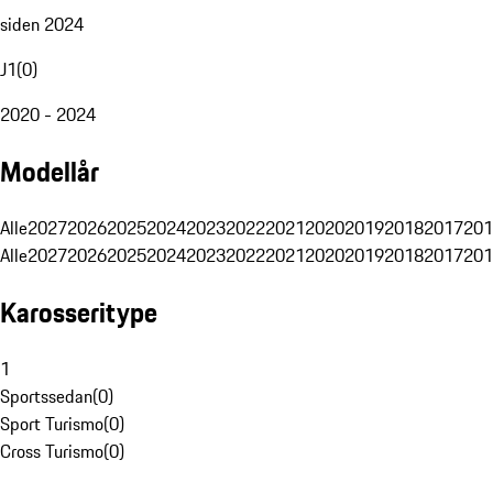
siden 2024
J1
(
0
)
2020 - 2024
Modellår
Alle
2027
2026
2025
2024
2023
2022
2021
2020
2019
2018
2017
201
Alle
2027
2026
2025
2024
2023
2022
2021
2020
2019
2018
2017
201
Karosseritype
1
Sportssedan
(
0
)
Sport Turismo
(
0
)
Cross Turismo
(
0
)