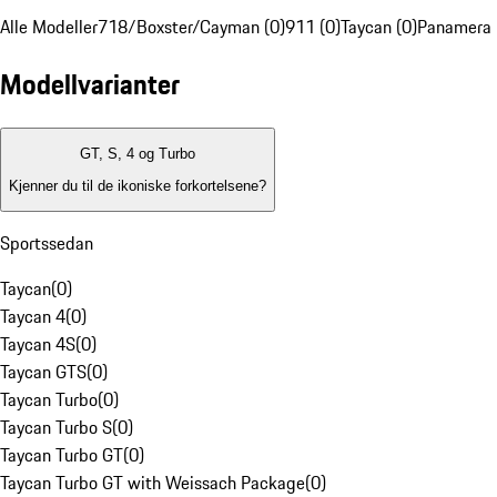
Alle Modeller
718/Boxster/Cayman (0)
911 (0)
Taycan (0)
Panamera 
Modellvarianter
GT, S, 4 og Turbo
Kjenner du til de ikoniske forkortelsene?
Sportssedan
Taycan
(
0
)
Taycan 4
(
0
)
Taycan 4S
(
0
)
Taycan GTS
(
0
)
Taycan Turbo
(
0
)
Taycan Turbo S
(
0
)
Taycan Turbo GT
(
0
)
Taycan Turbo GT with Weissach Package
(
0
)