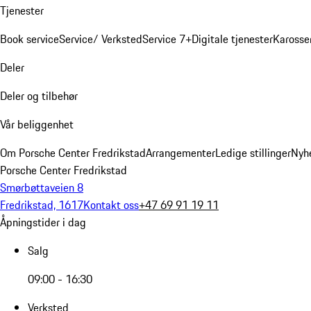
Tjenester
Book service
Service/ Verksted
Service 7+
Digitale tjenester
Karosse
Deler
Deler og tilbehør
Vår beliggenhet
Om Porsche Center Fredrikstad
Arrangementer
Ledige stillinger
Nyh
Porsche Center Fredrikstad
Smørbøttaveien 8
Fredrikstad, 1617
Kontakt oss
+47 69 91 19 11
Åpningstider i dag
Salg
09:00 - 16:30
Verksted