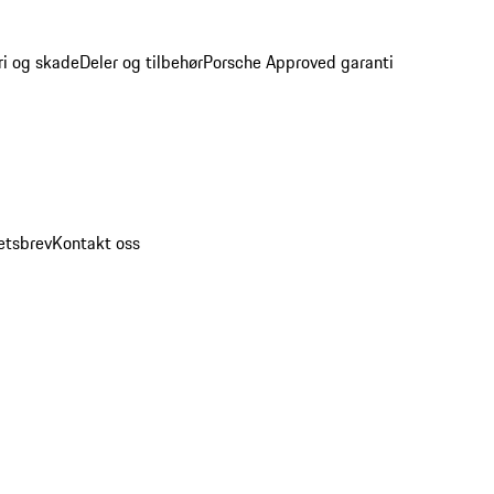
ri og skade
Deler og tilbehør
Porsche Approved garanti
etsbrev
Kontakt oss