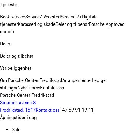
Tjenester
Book service
Service/ Verksted
Service 7+
Digitale
tjenester
Karosseri og skade
Deler og tilbehør
Porsche Approved
garanti
Deler
Deler og tilbehør
Vår beliggenhet
Om Porsche Center Fredrikstad
Arrangementer
Ledige
stillinger
Nyhetsbrev
Kontakt oss
Porsche Center Fredrikstad
Smørbøttaveien 8
Fredrikstad, 1617
Kontakt oss
+47 69 91 19 11
Åpningstider i dag
Salg