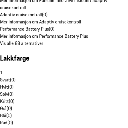
Mer informasjon om Porsche InnoDrive inkludert adaptiv
cruisekontroll
Adaptiv cruisekontroll
(
0
)
Mer informasjon om Adaptiv cruisekontroll
Performance Battery Plus
(
0
)
Mer informasjon om Performance Battery Plus
Vis alle 88 alternativer
Lakkfarge
1
Svart
(
0
)
Hvit
(
0
)
Sølv
(
0
)
Kritt
(
0
)
Grå
(
0
)
Blå
(
0
)
Rød
(
0
)