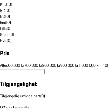
Kritt
(
0
)
Grå
(
0
)
Blå
(
0
)
Rød
(
0
)
Lilla
(
0
)
Grønn
(
0
)
Hvit
(
0
)
Pris
Alle
600 000 kr
700 000 kr
800 000 kr
900 000 kr
1 000 000 kr
1 10
Tilgjengelighet
Tilgjengelig umiddelbart
(
0
)