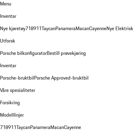
Menu
Inventar
Nye kjøretøy
718
911
Taycan
Panamera
Macan
Cayenne
Nye Elektrisk
Utforsk
Porsche bilkonfigurator
Bestill prøvekjøring
Inventar
Porsche-bruktbil
Porsche Approved-bruktbil
Våre spesialiteter
Forsikring
Modelllinjer
718
911
Taycan
Panamera
Macan
Cayenne