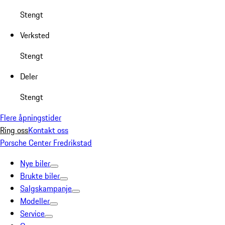
Stengt
Verksted
Stengt
Deler
Stengt
Flere åpningstider
Ring oss
Kontakt oss
Porsche Center Fredrikstad
Nye biler
Brukte biler
Salgskampanje
Modeller
Service