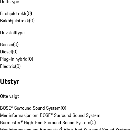
Driftstype
Firehjulstrekk
(
0
)
Bakhhjulstrekk
(
0
)
Drivstofftype
Bensin
(
0
)
Diesel
(
0
)
Plug-in hybrid
(
0
)
Electric
(
0
)
Utstyr
Ofte valgt
BOSE® Surround Sound System
(
0
)
Mer informasjon om BOSE® Surround Sound System
Burmester® High-End Surround Sound System
(
0
)
Mer informasjon om Burmester® High-End Surround Sound System