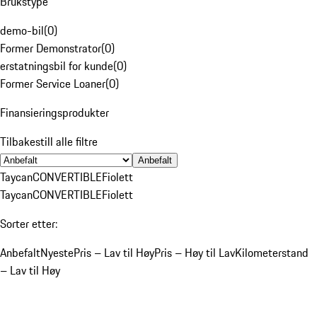
Brukstype
demo-bil
(
0
)
Former Demonstrator
(
0
)
erstatningsbil for kunde
(
0
)
Former Service Loaner
(
0
)
Finansieringsprodukter
Tilbakestill alle filtre
Anbefalt
Taycan
CONVERTIBLE
Fiolett
Taycan
CONVERTIBLE
Fiolett
Sorter etter:
Anbefalt
Nyeste
Pris – Lav til Høy
Pris – Høy til Lav
Kilometerstand
– Lav til Høy