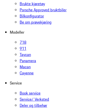
Brukte kjøretøy
Porsche Approved bruktbiler
Bilkonfigurator
Be om prøvekjøring
Modeller
718
911
Taycan
Panamera
Macan
Cayenne
Service
Book service
Service/ Verksted
Deler og tilbehør