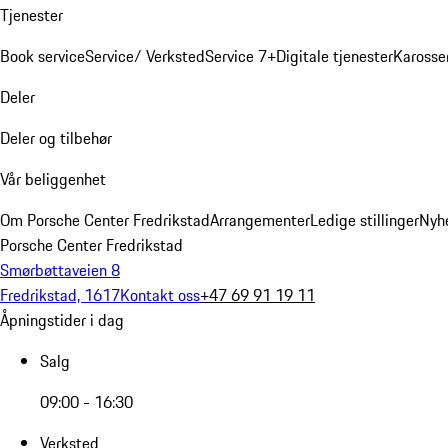
Tjenester
Book service
Service/ Verksted
Service 7+
Digitale tjenester
Karosse
Deler
Deler og tilbehør
Vår beliggenhet
Om Porsche Center Fredrikstad
Arrangementer
Ledige stillinger
Nyh
Porsche Center Fredrikstad
Smørbøttaveien 8
Fredrikstad, 1617
Kontakt oss
+47 69 91 19 11
Åpningstider i dag
Salg
09:00 - 16:30
Verksted