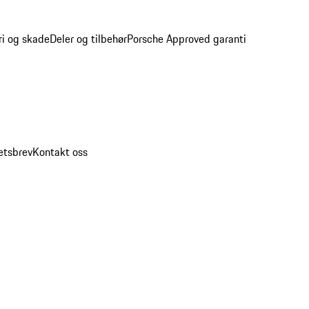
ri og skade
Deler og tilbehør
Porsche Approved garanti
etsbrev
Kontakt oss