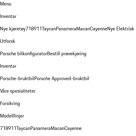
Menu
Inventar
Nye kjøretøy
718
911
Taycan
Panamera
Macan
Cayenne
Nye Elektrisk
Utforsk
Porsche bilkonfigurator
Bestill prøvekjøring
Inventar
Porsche-bruktbil
Porsche Approved-bruktbil
Våre spesialiteter
Forsikring
Modelllinjer
718
911
Taycan
Panamera
Macan
Cayenne