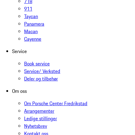
718
911
Taycan
Panamera
Macan
Cayenne
Service
Book service
Service/ Verksted
Deler og tilbehør
Om oss
Om Porsche Center Fredrikstad
Arrangementer
Ledige stillinger
Nyhetsbrev
Kontakt oss