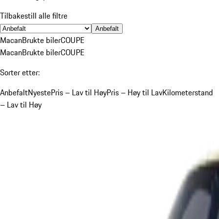
Tilbakestill alle filtre
Anbefalt
Macan
Brukte biler
COUPE
Macan
Brukte biler
COUPE
Sorter etter:
Anbefalt
Nyeste
Pris – Lav til Høy
Pris – Høy til Lav
Kilometerstand
– Lav til Høy