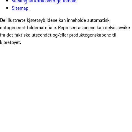
Varsling av kritikkverdige forhold
Sitemap
De illustrerte kjøretøybildene kan inneholde automatisk
datagenerert bildemateriale. Representasjonene kan delvis avvike
fra det faktiske utseendet og/eller produktegenskapene til
kjøretøyet.