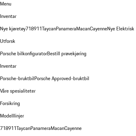
Menu
Inventar
Nye kjøretøy
718
911
Taycan
Panamera
Macan
Cayenne
Nye Elektrisk
Utforsk
Porsche bilkonfigurator
Bestill prøvekjøring
Inventar
Porsche-bruktbil
Porsche Approved-bruktbil
Våre spesialiteter
Forsikring
Modelllinjer
718
911
Taycan
Panamera
Macan
Cayenne