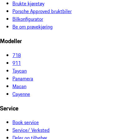
Brukte kjøretøy
Porsche Approved bruktbiler
Bilkonfigurator
Be om prøvekjøring
Modeller
718
911
Taycan
Panamera
Macan
Cayenne
Service
Book service
Service/ Verksted
Deler og tilbehør