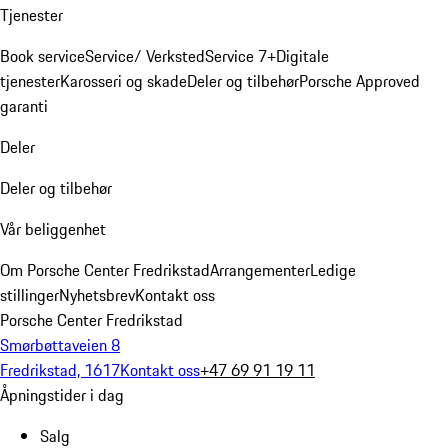
Tjenester
Book service
Service/ Verksted
Service 7+
Digitale
tjenester
Karosseri og skade
Deler og tilbehør
Porsche Approved
garanti
Deler
Deler og tilbehør
Vår beliggenhet
Om Porsche Center Fredrikstad
Arrangementer
Ledige
stillinger
Nyhetsbrev
Kontakt oss
Porsche Center Fredrikstad
Smørbøttaveien 8
Fredrikstad, 1617
Kontakt oss
+47 69 91 19 11
Åpningstider i dag
Salg