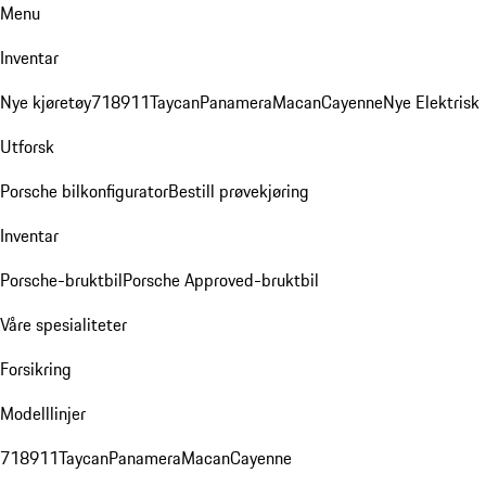
Menu
Inventar
Nye kjøretøy
718
911
Taycan
Panamera
Macan
Cayenne
Nye Elektrisk
Utforsk
Porsche bilkonfigurator
Bestill prøvekjøring
Inventar
Porsche-bruktbil
Porsche Approved-bruktbil
Våre spesialiteter
Forsikring
Modelllinjer
718
911
Taycan
Panamera
Macan
Cayenne