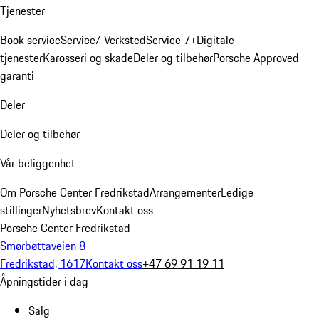
Tjenester
Book service
Service/ Verksted
Service 7+
Digitale
tjenester
Karosseri og skade
Deler og tilbehør
Porsche Approved
garanti
Deler
Deler og tilbehør
Vår beliggenhet
Om Porsche Center Fredrikstad
Arrangementer
Ledige
stillinger
Nyhetsbrev
Kontakt oss
Porsche Center Fredrikstad
Smørbøttaveien 8
Fredrikstad, 1617
Kontakt oss
+47 69 91 19 11
Åpningstider i dag
Salg