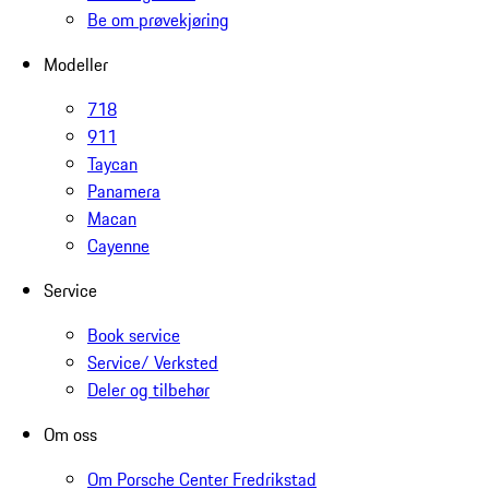
Be om prøvekjøring
Modeller
718
911
Taycan
Panamera
Macan
Cayenne
Service
Book service
Service/ Verksted
Deler og tilbehør
Om oss
Om Porsche Center Fredrikstad