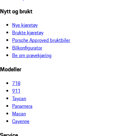
Nytt og brukt
Nye kjøretøy
Brukte kjøretøy
Porsche Approved bruktbiler
Bilkonfigurator
Be om prøvekjøring
Modeller
718
911
Taycan
Panamera
Macan
Cayenne
Service