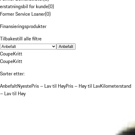
erstatningsbil for kunde
(
0
)
Former Service Loaner
(
0
)
Finansieringsprodukter
Tilbakestill alle filtre
Anbefalt
Coupe
Kritt
Coupe
Kritt
Sorter etter:
Anbefalt
Nyeste
Pris – Lav til Høy
Pris – Høy til Lav
Kilometerstand
– Lav til Høy