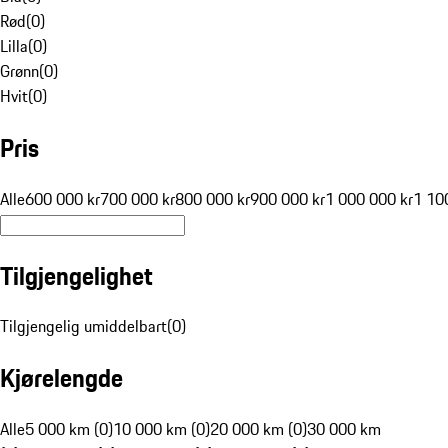
Rød
(
0
)
Lilla
(
0
)
Grønn
(
0
)
Hvit
(
0
)
Pris
Alle
600 000 kr
700 000 kr
800 000 kr
900 000 kr
1 000 000 kr
1 10
Tilgjengelighet
Tilgjengelig umiddelbart
(
0
)
Kjørelengde
Alle
5 000 km (0)
10 000 km (0)
20 000 km (0)
30 000 km