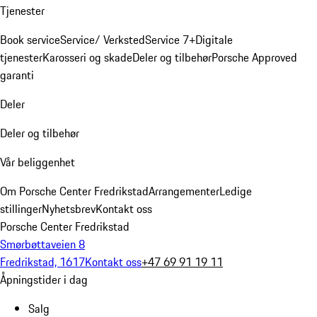
Tjenester
Book service
Service/ Verksted
Service 7+
Digitale
tjenester
Karosseri og skade
Deler og tilbehør
Porsche Approved
garanti
Deler
Deler og tilbehør
Vår beliggenhet
Om Porsche Center Fredrikstad
Arrangementer
Ledige
stillinger
Nyhetsbrev
Kontakt oss
Porsche Center Fredrikstad
Smørbøttaveien 8
Fredrikstad, 1617
Kontakt oss
+47 69 91 19 11
Åpningstider i dag
Salg