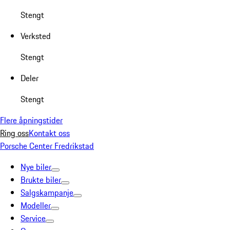
Stengt
Verksted
Stengt
Deler
Stengt
Flere åpningstider
Ring oss
Kontakt oss
Porsche Center Fredrikstad
Nye biler
Brukte biler
Salgskampanje
Modeller
Service