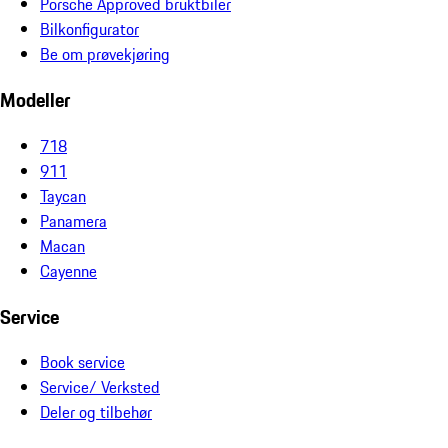
Porsche Approved bruktbiler
Bilkonfigurator
Be om prøvekjøring
Modeller
718
911
Taycan
Panamera
Macan
Cayenne
Service
Book service
Service/ Verksted
Deler og tilbehør