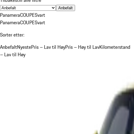
Anbefalt
Panamera
COUPE
Svart
Panamera
COUPE
Svart
Sorter etter:
Anbefalt
Nyeste
Pris – Lav til Høy
Pris – Høy til Lav
Kilometerstand
– Lav til Høy