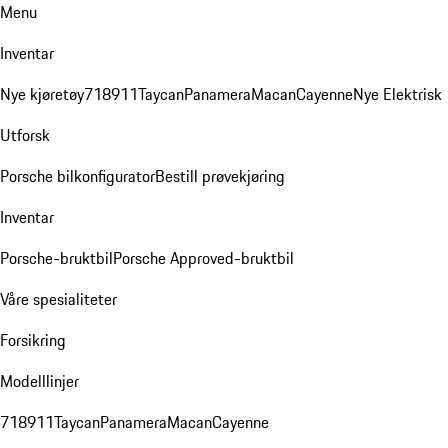
Menu
Inventar
Nye kjøretøy
718
911
Taycan
Panamera
Macan
Cayenne
Nye Elektrisk
Utforsk
Porsche bilkonfigurator
Bestill prøvekjøring
Inventar
Porsche-bruktbil
Porsche Approved-bruktbil
Våre spesialiteter
Forsikring
Modelllinjer
718
911
Taycan
Panamera
Macan
Cayenne