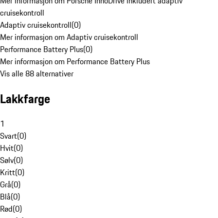
Mer informasjon om Porsche InnoDrive inkludert adaptiv
cruisekontroll
Adaptiv cruisekontroll
(
0
)
Mer informasjon om Adaptiv cruisekontroll
Performance Battery Plus
(
0
)
Mer informasjon om Performance Battery Plus
Vis alle 88 alternativer
Lakkfarge
1
Svart
(
0
)
Hvit
(
0
)
Sølv
(
0
)
Kritt
(
0
)
Grå
(
0
)
Blå
(
0
)
Rød
(
0
)