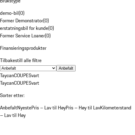
Brukstype
demo-bil
(
0
)
Former Demonstrator
(
0
)
erstatningsbil for kunde
(
0
)
Former Service Loaner
(
0
)
Finansieringsprodukter
Tilbakestill alle filtre
Anbefalt
Taycan
COUPE
Svart
Taycan
COUPE
Svart
Sorter etter:
Anbefalt
Nyeste
Pris – Lav til Høy
Pris – Høy til Lav
Kilometerstand
– Lav til Høy