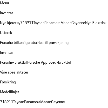
Menu
Inventar
Nye kjøretøy
718
911
Taycan
Panamera
Macan
Cayenne
Nye Elektrisk
Utforsk
Porsche bilkonfigurator
Bestill prøvekjøring
Inventar
Porsche-bruktbil
Porsche Approved-bruktbil
Våre spesialiteter
Forsikring
Modelllinjer
718
911
Taycan
Panamera
Macan
Cayenne