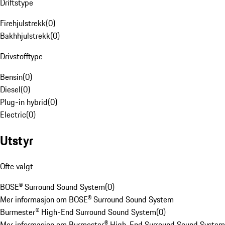
Driftstype
Firehjulstrekk
(
0
)
Bakhhjulstrekk
(
0
)
Drivstofftype
Bensin
(
0
)
Diesel
(
0
)
Plug-in hybrid
(
0
)
Electric
(
0
)
Utstyr
Ofte valgt
BOSE® Surround Sound System
(
0
)
Mer informasjon om BOSE® Surround Sound System
Burmester® High-End Surround Sound System
(
0
)
Mer informasjon om Burmester® High-End Surround Sound System