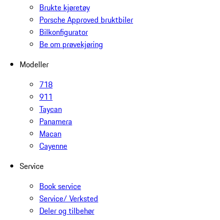
Brukte kjøretøy
Porsche Approved bruktbiler
Bilkonfigurator
Be om prøvekjøring
Modeller
718
911
Taycan
Panamera
Macan
Cayenne
Service
Book service
Service/ Verksted
Deler og tilbehør