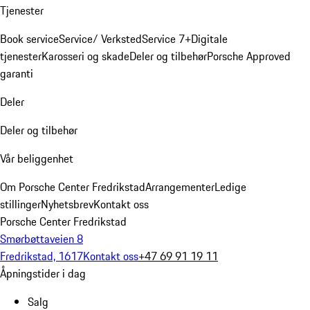
Tjenester
Book service
Service/ Verksted
Service 7+
Digitale
tjenester
Karosseri og skade
Deler og tilbehør
Porsche Approved
garanti
Deler
Deler og tilbehør
Vår beliggenhet
Om Porsche Center Fredrikstad
Arrangementer
Ledige
stillinger
Nyhetsbrev
Kontakt oss
Porsche Center Fredrikstad
Smørbøttaveien 8
Fredrikstad, 1617
Kontakt oss
+47 69 91 19 11
Åpningstider i dag
Salg