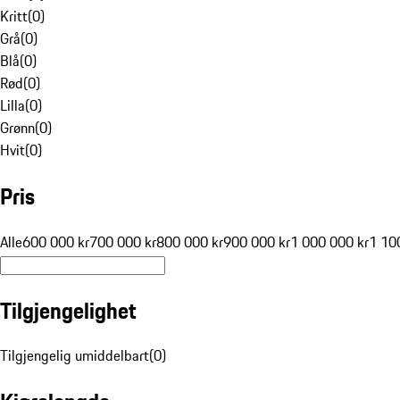
Kritt
(
0
)
Grå
(
0
)
Blå
(
0
)
Rød
(
0
)
Lilla
(
0
)
Grønn
(
0
)
Hvit
(
0
)
Pris
Alle
600 000 kr
700 000 kr
800 000 kr
900 000 kr
1 000 000 kr
1 10
Tilgjengelighet
Tilgjengelig umiddelbart
(
0
)