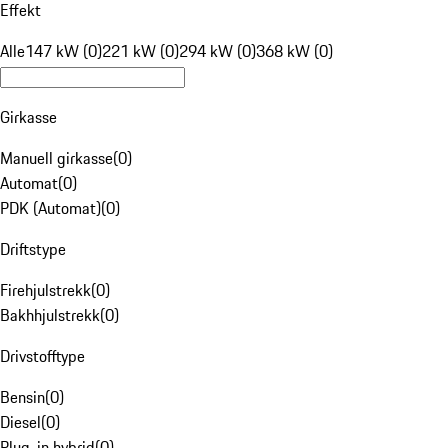
Effekt
Alle
147 kW (0)
221 kW (0)
294 kW (0)
368 kW (0)
Girkasse
Manuell girkasse
(
0
)
Automat
(
0
)
PDK (Automat)
(
0
)
Driftstype
Firehjulstrekk
(
0
)
Bakhhjulstrekk
(
0
)
Drivstofftype
Bensin
(
0
)
Diesel
(
0
)
Plug-in hybrid
(
0
)