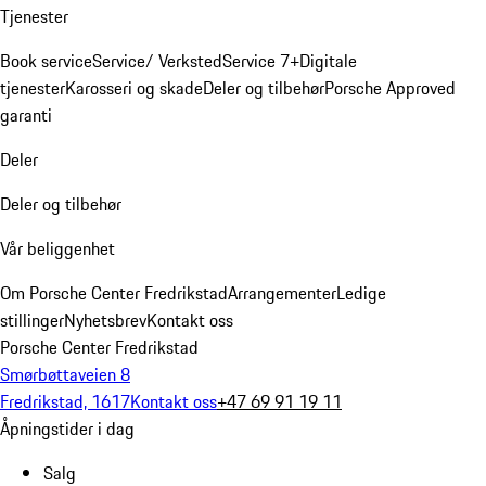
Tjenester
Book service
Service/ Verksted
Service 7+
Digitale
tjenester
Karosseri og skade
Deler og tilbehør
Porsche Approved
garanti
Deler
Deler og tilbehør
Vår beliggenhet
Om Porsche Center Fredrikstad
Arrangementer
Ledige
stillinger
Nyhetsbrev
Kontakt oss
Porsche Center Fredrikstad
Smørbøttaveien 8
Fredrikstad, 1617
Kontakt oss
+47 69 91 19 11
Åpningstider i dag
Salg