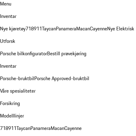
Menu
Inventar
Nye kjøretøy
718
911
Taycan
Panamera
Macan
Cayenne
Nye Elektrisk
Utforsk
Porsche bilkonfigurator
Bestill prøvekjøring
Inventar
Porsche-bruktbil
Porsche Approved-bruktbil
Våre spesialiteter
Forsikring
Modelllinjer
718
911
Taycan
Panamera
Macan
Cayenne