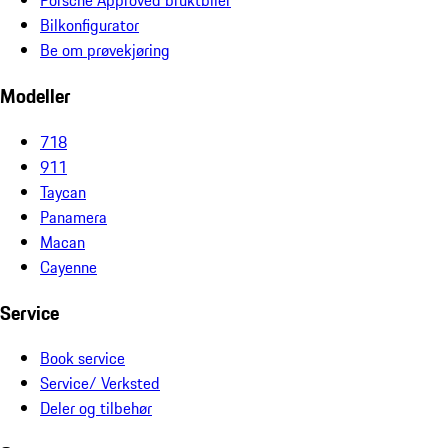
Porsche Approved bruktbiler
Bilkonfigurator
Be om prøvekjøring
Modeller
718
911
Taycan
Panamera
Macan
Cayenne
Service
Book service
Service/ Verksted
Deler og tilbehør