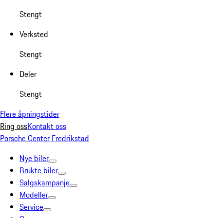
Stengt
Verksted
Stengt
Deler
Stengt
Flere åpningstider
Ring oss
Kontakt oss
Porsche Center Fredrikstad
Nye biler
Brukte biler
Salgskampanje
Modeller
Service