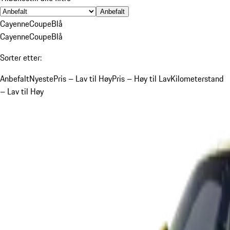
Anbefalt
Cayenne
Coupe
Blå
Cayenne
Coupe
Blå
Sorter etter:
Anbefalt
Nyeste
Pris – Lav til Høy
Pris – Høy til Lav
Kilometerstand
– Lav til Høy