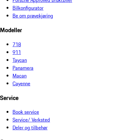
Porsche Approved bruktbiler
Bilkonfigurator
Be om prøvekjøring
Modeller
718
911
Taycan
Panamera
Macan
Cayenne
Service
Book service
Service/ Verksted
Deler og tilbehør