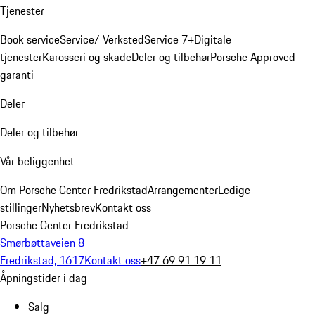
Tjenester
Book service
Service/ Verksted
Service 7+
Digitale
tjenester
Karosseri og skade
Deler og tilbehør
Porsche Approved
garanti
Deler
Deler og tilbehør
Vår beliggenhet
Om Porsche Center Fredrikstad
Arrangementer
Ledige
stillinger
Nyhetsbrev
Kontakt oss
Porsche Center Fredrikstad
Smørbøttaveien 8
Fredrikstad, 1617
Kontakt oss
+47 69 91 19 11
Åpningstider i dag
Salg