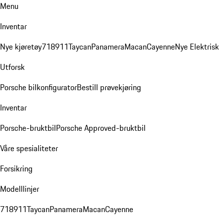
Menu
Inventar
Nye kjøretøy
718
911
Taycan
Panamera
Macan
Cayenne
Nye Elektrisk
Utforsk
Porsche bilkonfigurator
Bestill prøvekjøring
Inventar
Porsche-bruktbil
Porsche Approved-bruktbil
Våre spesialiteter
Forsikring
Modelllinjer
718
911
Taycan
Panamera
Macan
Cayenne