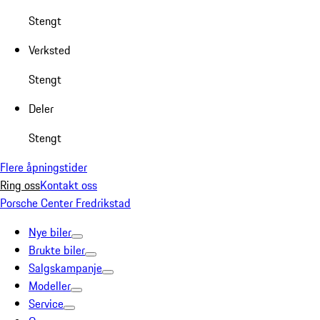
Stengt
Verksted
Stengt
Deler
Stengt
Flere åpningstider
Ring oss
Kontakt oss
Porsche Center Fredrikstad
Nye biler
Brukte biler
Salgskampanje
Modeller
Service