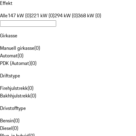
Effekt
Alle
147 kW (0)
221 kW (0)
294 kW (0)
368 kW (0)
Girkasse
Manuell girkasse
(
0
)
Automat
(
0
)
PDK (Automat)
(
0
)
Driftstype
Firehjulstrekk
(
0
)
Bakhhjulstrekk
(
0
)
Drivstofftype
Bensin
(
0
)
Diesel
(
0
)
Plug-in hybrid
(
0
)