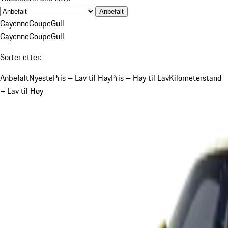
Anbefalt
Cayenne
Coupe
Gull
Cayenne
Coupe
Gull
Sorter etter:
Anbefalt
Nyeste
Pris – Lav til Høy
Pris – Høy til Lav
Kilometerstand
– Lav til Høy