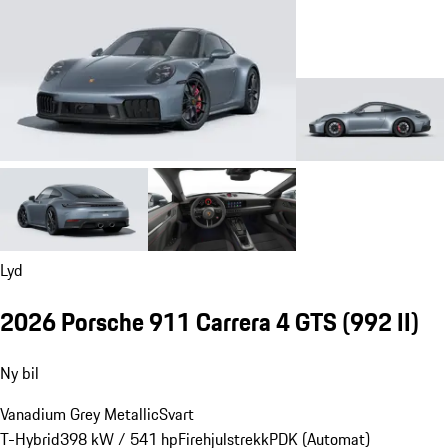
Lyd
2026 Porsche 911 Carrera 4 GTS
(992 II)
Ny bil
Vanadium Grey Metallic
Svart
T-Hybrid
398 kW / 541 hp
Firehjulstrekk
PDK (Automat)