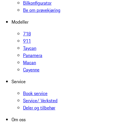
Bilkonfigurator
Be om prøvekjøring
Modeller
718
911
Taycan
Panamera
Macan
Cayenne
Service
Book service
Service/ Verksted
Deler og tilbehør
Om oss