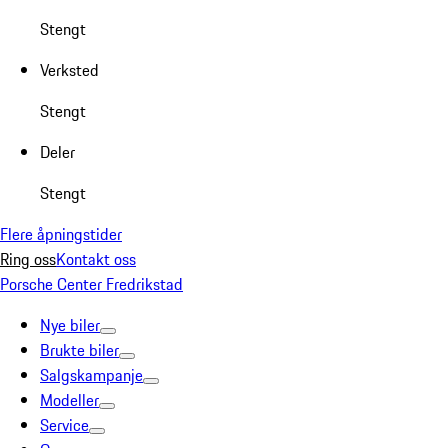
Stengt
Verksted
Stengt
Deler
Stengt
Flere åpningstider
Ring oss
Kontakt oss
Porsche Center Fredrikstad
Nye biler
Brukte biler
Salgskampanje
Modeller
Service