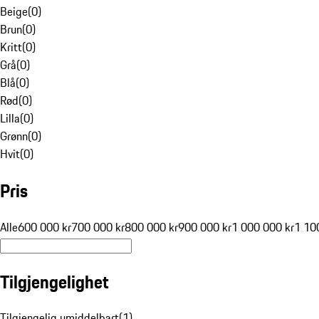
Beige
(
0
)
Brun
(
0
)
Kritt
(
0
)
Grå
(
0
)
Blå
(
0
)
Rød
(
0
)
Lilla
(
0
)
Grønn
(
0
)
Hvit
(
0
)
Pris
Alle
600 000 kr
700 000 kr
800 000 kr
900 000 kr
1 000 000 kr
1 10
Tilgjengelighet
Tilgjengelig umiddelbart
(
1
)