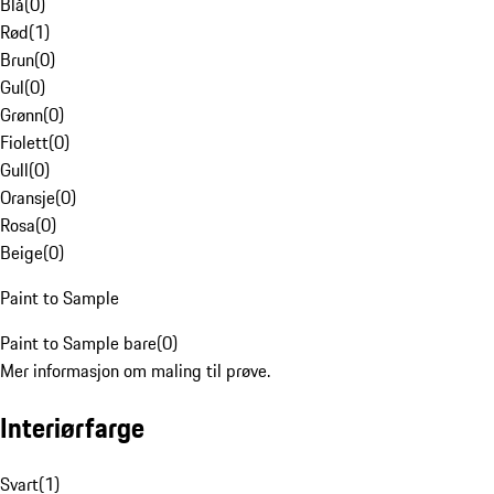
Blå
(
0
)
Rød
(
1
)
Brun
(
0
)
Gul
(
0
)
Grønn
(
0
)
Fiolett
(
0
)
Gull
(
0
)
Oransje
(
0
)
Rosa
(
0
)
Beige
(
0
)
Paint to Sample
Paint to Sample bare
(
0
)
Mer informasjon om maling til prøve.
Interiørfarge
Svart
(
1
)