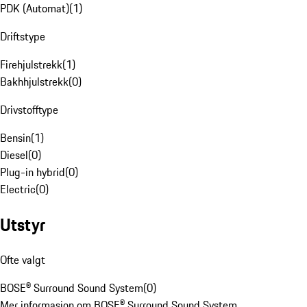
PDK (Automat)
(
1
)
Driftstype
Firehjulstrekk
(
1
)
Bakhhjulstrekk
(
0
)
Drivstofftype
Bensin
(
1
)
Diesel
(
0
)
Plug-in hybrid
(
0
)
Electric
(
0
)
Utstyr
Ofte valgt
BOSE® Surround Sound System
(
0
)
Mer informasjon om BOSE® Surround Sound System