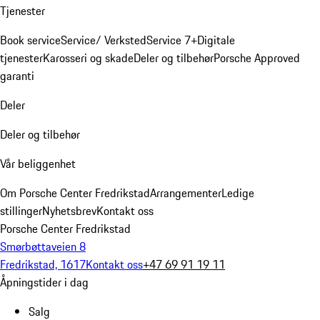
Tjenester
Book service
Service/ Verksted
Service 7+
Digitale
tjenester
Karosseri og skade
Deler og tilbehør
Porsche Approved
garanti
Deler
Deler og tilbehør
Vår beliggenhet
Om Porsche Center Fredrikstad
Arrangementer
Ledige
stillinger
Nyhetsbrev
Kontakt oss
Porsche Center Fredrikstad
Smørbøttaveien 8
Fredrikstad, 1617
Kontakt oss
+47 69 91 19 11
Åpningstider i dag
Salg