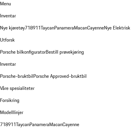
Menu
Inventar
Nye kjøretøy
718
911
Taycan
Panamera
Macan
Cayenne
Nye Elektrisk
Utforsk
Porsche bilkonfigurator
Bestill prøvekjøring
Inventar
Porsche-bruktbil
Porsche Approved-bruktbil
Våre spesialiteter
Forsikring
Modelllinjer
718
911
Taycan
Panamera
Macan
Cayenne