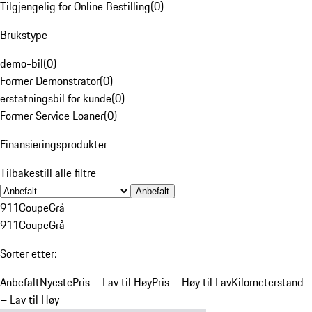
Tilgjengelig for Online Bestilling
(
0
)
Brukstype
demo-bil
(
0
)
Former Demonstrator
(
0
)
erstatningsbil for kunde
(
0
)
Former Service Loaner
(
0
)
Finansieringsprodukter
Tilbakestill alle filtre
Anbefalt
911
Coupe
Grå
911
Coupe
Grå
Sorter etter:
Anbefalt
Nyeste
Pris – Lav til Høy
Pris – Høy til Lav
Kilometerstand
– Lav til Høy