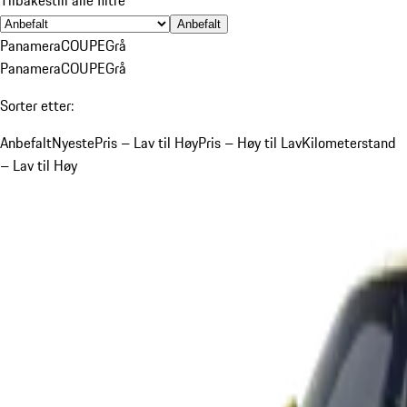
Anbefalt
Panamera
COUPE
Grå
Panamera
COUPE
Grå
Sorter etter:
Anbefalt
Nyeste
Pris – Lav til Høy
Pris – Høy til Lav
Kilometerstand
– Lav til Høy