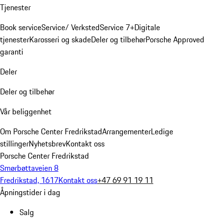
Tjenester
Book service
Service/ Verksted
Service 7+
Digitale
tjenester
Karosseri og skade
Deler og tilbehør
Porsche Approved
garanti
Deler
Deler og tilbehør
Vår beliggenhet
Om Porsche Center Fredrikstad
Arrangementer
Ledige
stillinger
Nyhetsbrev
Kontakt oss
Porsche Center Fredrikstad
Smørbøttaveien 8
Fredrikstad, 1617
Kontakt oss
+47 69 91 19 11
Åpningstider i dag
Salg