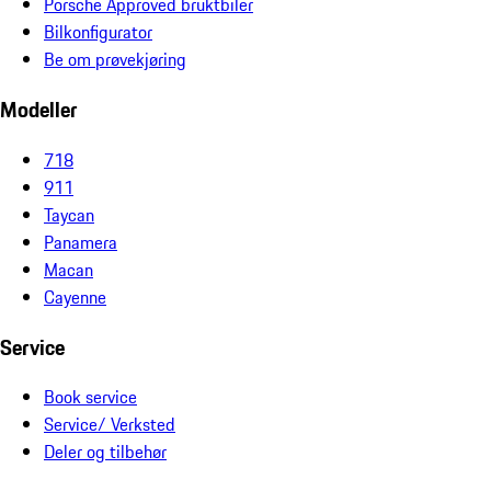
Porsche Approved bruktbiler
Bilkonfigurator
Be om prøvekjøring
Modeller
718
911
Taycan
Panamera
Macan
Cayenne
Service
Book service
Service/ Verksted
Deler og tilbehør