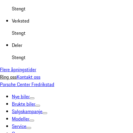
Stengt
Verksted
Stengt
Deler
Stengt
Flere åpningstider
Ring oss
Kontakt oss
Porsche Center Fredrikstad
Nye biler
Brukte biler
Salgskampanje
Modeller
Service