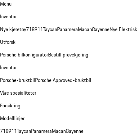
Menu
Inventar
Nye kjøretøy
718
911
Taycan
Panamera
Macan
Cayenne
Nye Elektrisk
Utforsk
Porsche bilkonfigurator
Bestill prøvekjøring
Inventar
Porsche-bruktbil
Porsche Approved-bruktbil
Våre spesialiteter
Forsikring
Modelllinjer
718
911
Taycan
Panamera
Macan
Cayenne