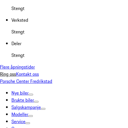
Stengt
Verksted
Stengt
Deler
Stengt
Flere åpningstider
Ring oss
Kontakt oss
Porsche Center Fredrikstad
Nye biler
Brukte biler
Salgskampanje
Modeller
Service