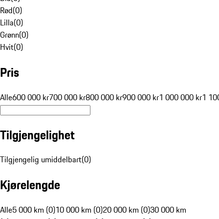
Rød
(
0
)
Lilla
(
0
)
Grønn
(
0
)
Hvit
(
0
)
Pris
Alle
600 000 kr
700 000 kr
800 000 kr
900 000 kr
1 000 000 kr
1 10
Tilgjengelighet
Tilgjengelig umiddelbart
(
0
)
Kjørelengde
Alle
5 000 km (0)
10 000 km (0)
20 000 km (0)
30 000 km