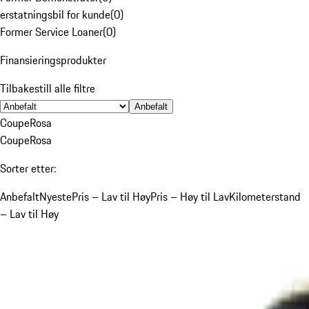
erstatningsbil for kunde
(
0
)
Former Service Loaner
(
0
)
Finansieringsprodukter
Tilbakestill alle filtre
Anbefalt
Coupe
Rosa
Coupe
Rosa
Sorter etter:
Anbefalt
Nyeste
Pris – Lav til Høy
Pris – Høy til Lav
Kilometerstand
– Lav til Høy