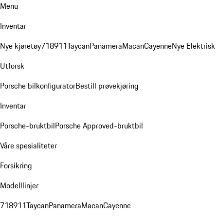
Menu
Inventar
Nye kjøretøy
718
911
Taycan
Panamera
Macan
Cayenne
Nye Elektrisk
Utforsk
Porsche bilkonfigurator
Bestill prøvekjøring
Inventar
Porsche-bruktbil
Porsche Approved-bruktbil
Våre spesialiteter
Forsikring
Modelllinjer
718
911
Taycan
Panamera
Macan
Cayenne