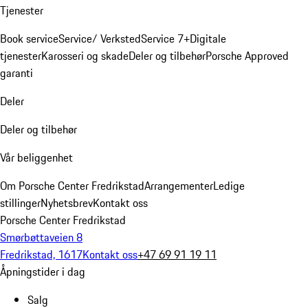
Tjenester
Book service
Service/ Verksted
Service 7+
Digitale
tjenester
Karosseri og skade
Deler og tilbehør
Porsche Approved
garanti
Deler
Deler og tilbehør
Vår beliggenhet
Om Porsche Center Fredrikstad
Arrangementer
Ledige
stillinger
Nyhetsbrev
Kontakt oss
Porsche Center Fredrikstad
Smørbøttaveien 8
Fredrikstad, 1617
Kontakt oss
+47 69 91 19 11
Åpningstider i dag
Salg