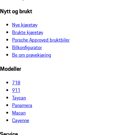
Nytt og brukt
Nye kjøretøy
Brukte kjøretøy
Porsche Approved bruktbiler
Bilkonfigurator
Be om prøvekjøring
Modeller
718
911
Taycan
Panamera
Macan
Cayenne
Service