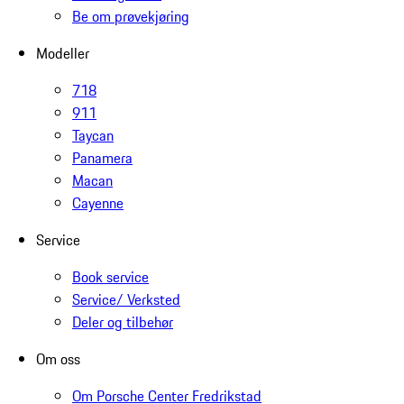
Be om prøvekjøring
Modeller
718
911
Taycan
Panamera
Macan
Cayenne
Service
Book service
Service/ Verksted
Deler og tilbehør
Om oss
Om Porsche Center Fredrikstad