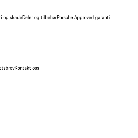
ri og skade
Deler og tilbehør
Porsche Approved garanti
etsbrev
Kontakt oss