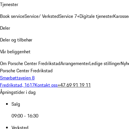
Tjenester
Book service
Service/ Verksted
Service 7+
Digitale tjenester
Karosse
Deler
Deler og tilbehør
Vår beliggenhet
Om Porsche Center Fredrikstad
Arrangementer
Ledige stillinger
Nyh
Porsche Center Fredrikstad
Smørbøttaveien 8
Fredrikstad, 1617
Kontakt oss
+47 69 91 19 11
Åpningstider i dag
Salg
09:00 - 16:30
Verksted