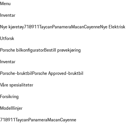
Menu
Inventar
Nye kjøretøy
718
911
Taycan
Panamera
Macan
Cayenne
Nye Elektrisk
Utforsk
Porsche bilkonfigurator
Bestill prøvekjøring
Inventar
Porsche-bruktbil
Porsche Approved-bruktbil
Våre spesialiteter
Forsikring
Modelllinjer
718
911
Taycan
Panamera
Macan
Cayenne