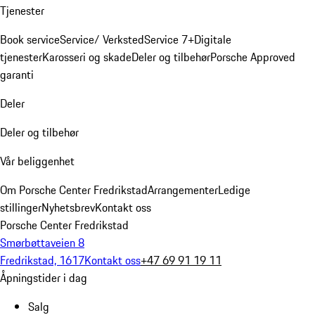
Tjenester
Book service
Service/ Verksted
Service 7+
Digitale
tjenester
Karosseri og skade
Deler og tilbehør
Porsche Approved
garanti
Deler
Deler og tilbehør
Vår beliggenhet
Om Porsche Center Fredrikstad
Arrangementer
Ledige
stillinger
Nyhetsbrev
Kontakt oss
Porsche Center Fredrikstad
Smørbøttaveien 8
Fredrikstad, 1617
Kontakt oss
+47 69 91 19 11
Åpningstider i dag
Salg