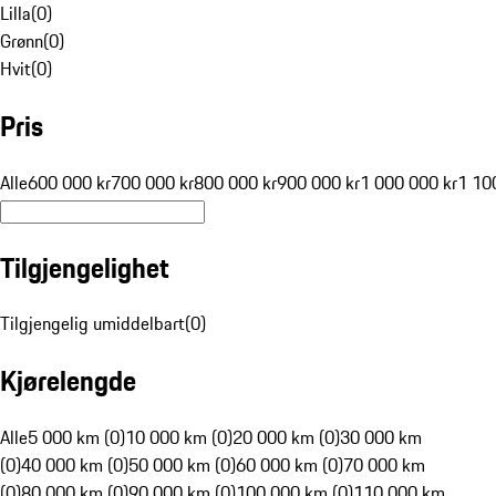
Lilla
(
0
)
Grønn
(
0
)
Hvit
(
0
)
Pris
Alle
600 000 kr
700 000 kr
800 000 kr
900 000 kr
1 000 000 kr
1 10
Tilgjengelighet
Tilgjengelig umiddelbart
(
0
)
Kjørelengde
Alle
5 000 km (0)
10 000 km (0)
20 000 km (0)
30 000 km
(0)
40 000 km (0)
50 000 km (0)
60 000 km (0)
70 000 km
(0)
80 000 km (0)
90 000 km (0)
100 000 km (0)
110 000 km