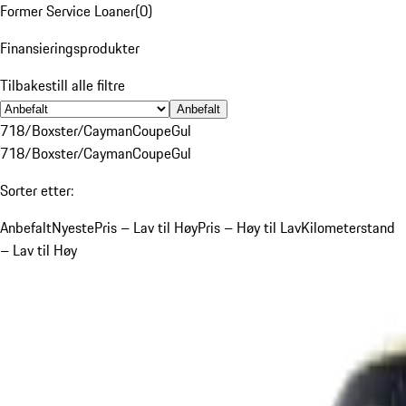
Former Service Loaner
(
0
)
Finansieringsprodukter
Tilbakestill alle filtre
Anbefalt
718/Boxster/Cayman
Coupe
Gul
718/Boxster/Cayman
Coupe
Gul
Sorter etter:
Anbefalt
Nyeste
Pris – Lav til Høy
Pris – Høy til Lav
Kilometerstand
– Lav til Høy