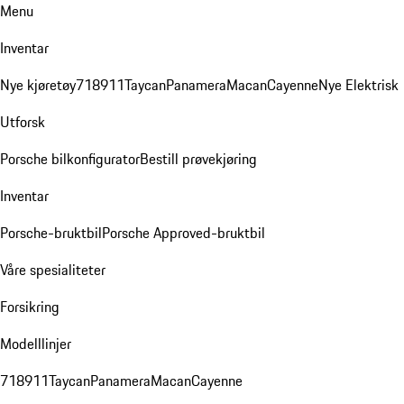
Menu
Inventar
Nye kjøretøy
718
911
Taycan
Panamera
Macan
Cayenne
Nye Elektrisk
Utforsk
Porsche bilkonfigurator
Bestill prøvekjøring
Inventar
Porsche-bruktbil
Porsche Approved-bruktbil
Våre spesialiteter
Forsikring
Modelllinjer
718
911
Taycan
Panamera
Macan
Cayenne