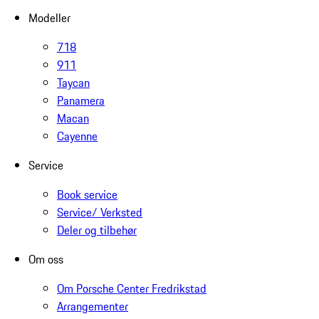
Modeller
718
911
Taycan
Panamera
Macan
Cayenne
Service
Book service
Service/ Verksted
Deler og tilbehør
Om oss
Om Porsche Center Fredrikstad
Arrangementer