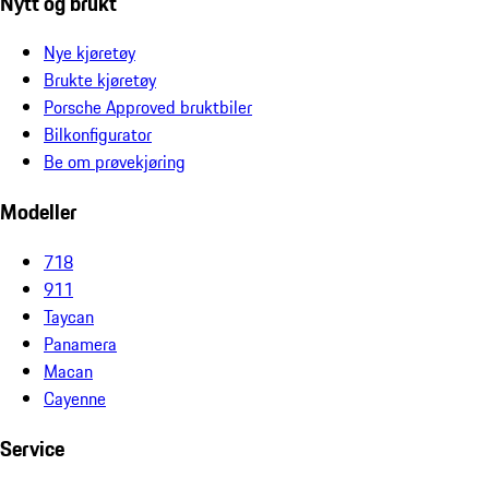
Nytt og brukt
Nye kjøretøy
Brukte kjøretøy
Porsche Approved bruktbiler
Bilkonfigurator
Be om prøvekjøring
Modeller
718
911
Taycan
Panamera
Macan
Cayenne
Service