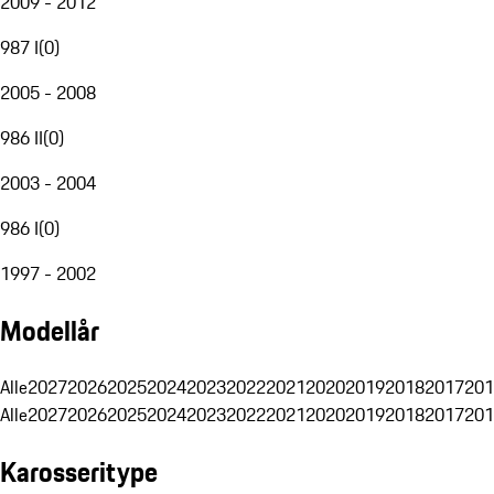
2009 - 2012
987 I
(
0
)
2005 - 2008
986 II
(
0
)
2003 - 2004
986 I
(
0
)
1997 - 2002
Modellår
Alle
2027
2026
2025
2024
2023
2022
2021
2020
2019
2018
2017
201
Alle
2027
2026
2025
2024
2023
2022
2021
2020
2019
2018
2017
201
Karosseritype