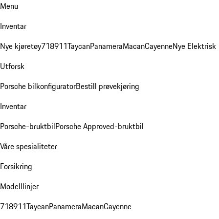
Menu
Inventar
Nye kjøretøy
718
911
Taycan
Panamera
Macan
Cayenne
Nye Elektrisk
Utforsk
Porsche bilkonfigurator
Bestill prøvekjøring
Inventar
Porsche-bruktbil
Porsche Approved-bruktbil
Våre spesialiteter
Forsikring
Modelllinjer
718
911
Taycan
Panamera
Macan
Cayenne