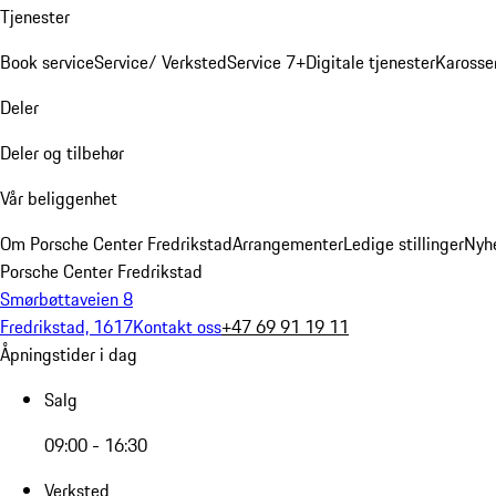
Tjenester
Book service
Service/ Verksted
Service 7+
Digitale tjenester
Karosse
Deler
Deler og tilbehør
Vår beliggenhet
Om Porsche Center Fredrikstad
Arrangementer
Ledige stillinger
Nyh
Porsche Center Fredrikstad
Smørbøttaveien 8
Fredrikstad, 1617
Kontakt oss
+47 69 91 19 11
Åpningstider i dag
Salg
09:00 - 16:30
Verksted