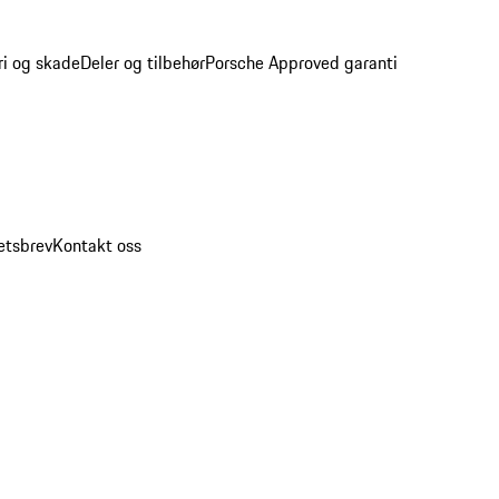
ri og skade
Deler og tilbehør
Porsche Approved garanti
etsbrev
Kontakt oss