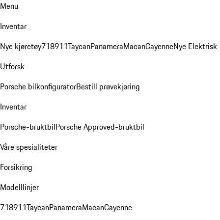
Menu
Inventar
Nye kjøretøy
718
911
Taycan
Panamera
Macan
Cayenne
Nye Elektrisk
Utforsk
Porsche bilkonfigurator
Bestill prøvekjøring
Inventar
Porsche-bruktbil
Porsche Approved-bruktbil
Våre spesialiteter
Forsikring
Modelllinjer
718
911
Taycan
Panamera
Macan
Cayenne