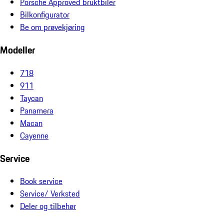
Porsche Approved bruktbiler
Bilkonfigurator
Be om prøvekjøring
Modeller
718
911
Taycan
Panamera
Macan
Cayenne
Service
Book service
Service/ Verksted
Deler og tilbehør