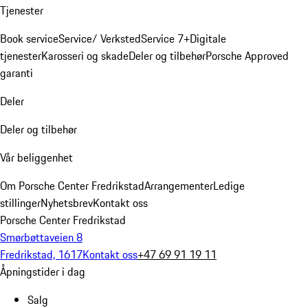
Tjenester
Book service
Service/ Verksted
Service 7+
Digitale
tjenester
Karosseri og skade
Deler og tilbehør
Porsche Approved
garanti
Deler
Deler og tilbehør
Vår beliggenhet
Om Porsche Center Fredrikstad
Arrangementer
Ledige
stillinger
Nyhetsbrev
Kontakt oss
Porsche Center Fredrikstad
Smørbøttaveien 8
Fredrikstad, 1617
Kontakt oss
+47 69 91 19 11
Åpningstider i dag
Salg