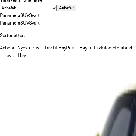
Anbefalt
Panamera
SUV
Svart
Panamera
SUV
Svart
Sorter etter:
Anbefalt
Nyeste
Pris – Lav til Høy
Pris – Høy til Lav
Kilometerstand
– Lav til Høy