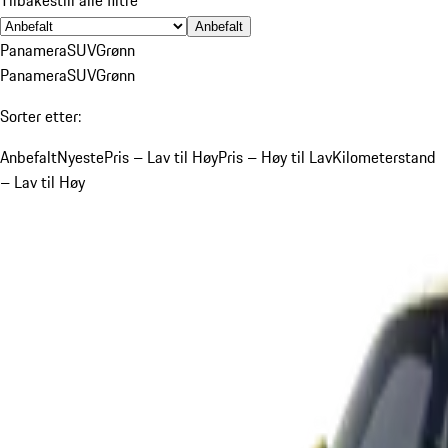
Anbefalt
Panamera
SUV
Grønn
Panamera
SUV
Grønn
Sorter etter:
Anbefalt
Nyeste
Pris – Lav til Høy
Pris – Høy til Lav
Kilometerstand
– Lav til Høy