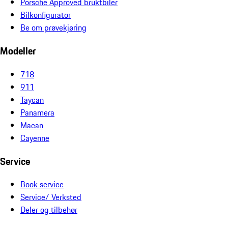
Porsche Approved bruktbiler
Bilkonfigurator
Be om prøvekjøring
Modeller
718
911
Taycan
Panamera
Macan
Cayenne
Service
Book service
Service/ Verksted
Deler og tilbehør