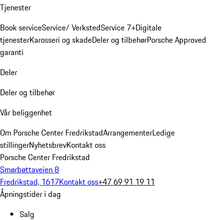
Tjenester
Book service
Service/ Verksted
Service 7+
Digitale
tjenester
Karosseri og skade
Deler og tilbehør
Porsche Approved
garanti
Deler
Deler og tilbehør
Vår beliggenhet
Om Porsche Center Fredrikstad
Arrangementer
Ledige
stillinger
Nyhetsbrev
Kontakt oss
Porsche Center Fredrikstad
Smørbøttaveien 8
Fredrikstad, 1617
Kontakt oss
+47 69 91 19 11
Åpningstider i dag
Salg