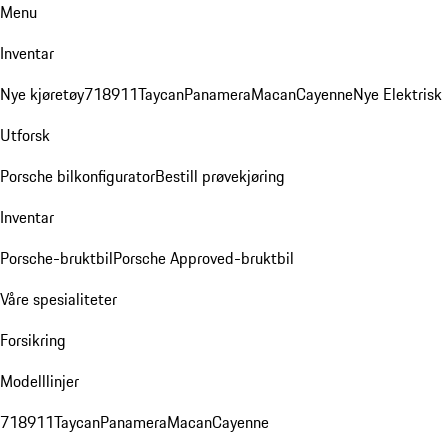
Menu
Inventar
Nye kjøretøy
718
911
Taycan
Panamera
Macan
Cayenne
Nye Elektrisk
Utforsk
Porsche bilkonfigurator
Bestill prøvekjøring
Inventar
Porsche-bruktbil
Porsche Approved-bruktbil
Våre spesialiteter
Forsikring
Modelllinjer
718
911
Taycan
Panamera
Macan
Cayenne