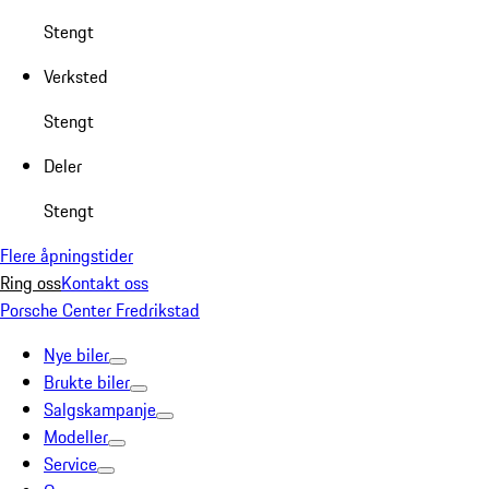
Stengt
Verksted
Stengt
Deler
Stengt
Flere åpningstider
Ring oss
Kontakt oss
Porsche Center Fredrikstad
Nye biler
Brukte biler
Salgskampanje
Modeller
Service