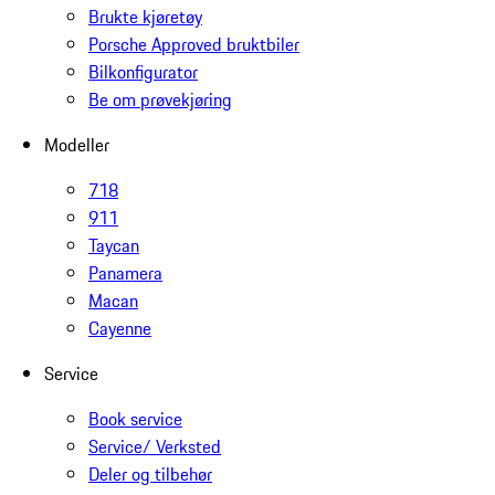
Brukte kjøretøy
Porsche Approved bruktbiler
Bilkonfigurator
Be om prøvekjøring
Modeller
718
911
Taycan
Panamera
Macan
Cayenne
Service
Book service
Service/ Verksted
Deler og tilbehør