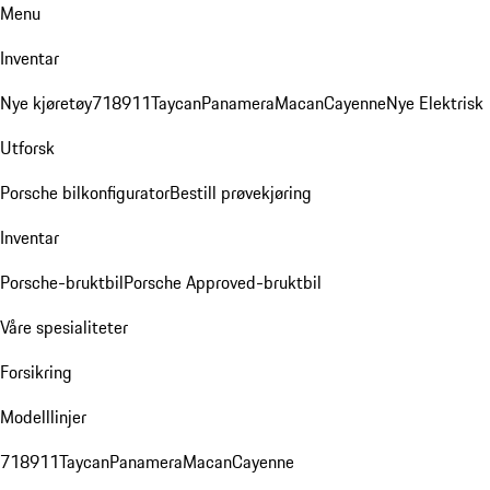
Menu
Inventar
Nye kjøretøy
718
911
Taycan
Panamera
Macan
Cayenne
Nye Elektrisk
Utforsk
Porsche bilkonfigurator
Bestill prøvekjøring
Inventar
Porsche-bruktbil
Porsche Approved-bruktbil
Våre spesialiteter
Forsikring
Modelllinjer
718
911
Taycan
Panamera
Macan
Cayenne