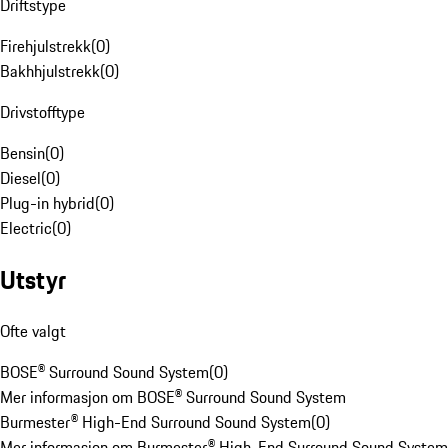
Driftstype
Firehjulstrekk
(
0
)
Bakhhjulstrekk
(
0
)
Drivstofftype
Bensin
(
0
)
Diesel
(
0
)
Plug-in hybrid
(
0
)
Electric
(
0
)
Utstyr
Ofte valgt
BOSE® Surround Sound System
(
0
)
Mer informasjon om BOSE® Surround Sound System
Burmester® High-End Surround Sound System
(
0
)
Mer informasjon om Burmester® High-End Surround Sound System