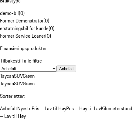
Brukstype
demo-bil
(
0
)
Former Demonstrator
(
0
)
erstatningsbil for kunde
(
0
)
Former Service Loaner
(
0
)
Finansieringsprodukter
Tilbakestill alle filtre
Anbefalt
Taycan
SUV
Grønn
Taycan
SUV
Grønn
Sorter etter:
Anbefalt
Nyeste
Pris – Lav til Høy
Pris – Høy til Lav
Kilometerstand
– Lav til Høy