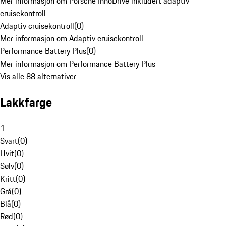
Mer informasjon om Porsche InnoDrive inkludert adaptiv
cruisekontroll
Adaptiv cruisekontroll
(
0
)
Mer informasjon om Adaptiv cruisekontroll
Performance Battery Plus
(
0
)
Mer informasjon om Performance Battery Plus
Vis alle 88 alternativer
Lakkfarge
1
Svart
(
0
)
Hvit
(
0
)
Sølv
(
0
)
Kritt
(
0
)
Grå
(
0
)
Blå
(
0
)
Rød
(
0
)