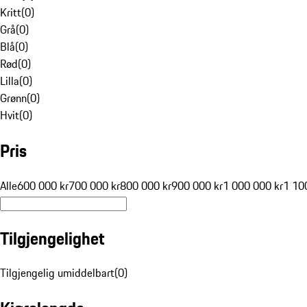
Kritt
(
0
)
Grå
(
0
)
Blå
(
0
)
Rød
(
0
)
Lilla
(
0
)
Grønn
(
0
)
Hvit
(
0
)
Pris
Alle
600 000 kr
700 000 kr
800 000 kr
900 000 kr
1 000 000 kr
1 10
Tilgjengelighet
Tilgjengelig umiddelbart
(
0
)