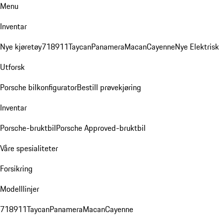
Menu
Inventar
Nye kjøretøy
718
911
Taycan
Panamera
Macan
Cayenne
Nye Elektrisk
Utforsk
Porsche bilkonfigurator
Bestill prøvekjøring
Inventar
Porsche-bruktbil
Porsche Approved-bruktbil
Våre spesialiteter
Forsikring
Modelllinjer
718
911
Taycan
Panamera
Macan
Cayenne