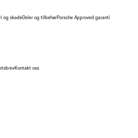
ri og skade
Deler og tilbehør
Porsche Approved garanti
etsbrev
Kontakt oss