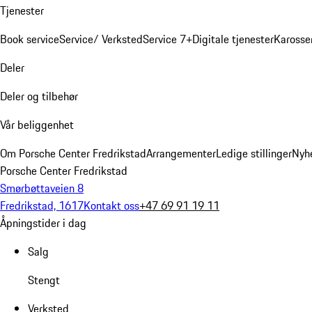
Tjenester
Book service
Service/ Verksted
Service 7+
Digitale tjenester
Karosse
Deler
Deler og tilbehør
Vår beliggenhet
Om Porsche Center Fredrikstad
Arrangementer
Ledige stillinger
Nyh
Porsche Center Fredrikstad
Smørbøttaveien 8
Fredrikstad, 1617
Kontakt oss
+47 69 91 19 11
Åpningstider i dag
Salg
Stengt
Verksted