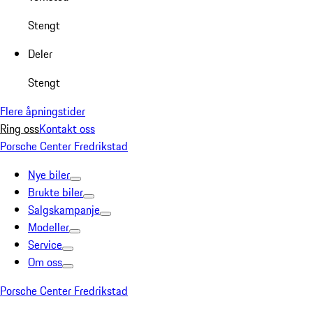
Stengt
Deler
Stengt
Flere åpningstider
Ring oss
Kontakt oss
Porsche Center Fredrikstad
Nye biler
Brukte biler
Salgskampanje
Modeller
Service
Om oss
Porsche Center Fredrikstad