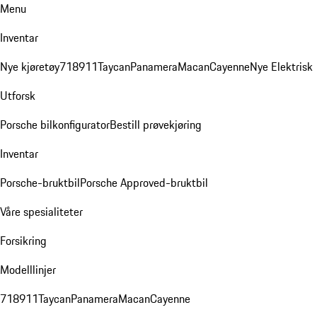
Menu
Inventar
Nye kjøretøy
718
911
Taycan
Panamera
Macan
Cayenne
Nye Elektrisk
Utforsk
Porsche bilkonfigurator
Bestill prøvekjøring
Inventar
Porsche-bruktbil
Porsche Approved-bruktbil
Våre spesialiteter
Forsikring
Modelllinjer
718
911
Taycan
Panamera
Macan
Cayenne