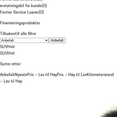
erstatningsbil for kunde
(
0
)
Former Service Loaner
(
0
)
Finansieringsprodukter
Tilbakestill alle filtre
Anbefalt
SUV
Hvit
SUV
Hvit
Sorter etter:
Anbefalt
Nyeste
Pris – Lav til Høy
Pris – Høy til Lav
Kilometerstand
– Lav til Høy