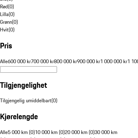
Rød
(
0
)
Lilla
(
0
)
Grønn
(
0
)
Hvit
(
0
)
Pris
Alle
600 000 kr
700 000 kr
800 000 kr
900 000 kr
1 000 000 kr
1 10
Tilgjengelighet
Tilgjengelig umiddelbart
(
0
)
Kjørelengde
Alle
5 000 km (0)
10 000 km (0)
20 000 km (0)
30 000 km