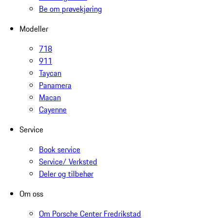
Be om prøvekjøring
Modeller
718
911
Taycan
Panamera
Macan
Cayenne
Service
Book service
Service/ Verksted
Deler og tilbehør
Om oss
Om Porsche Center Fredrikstad