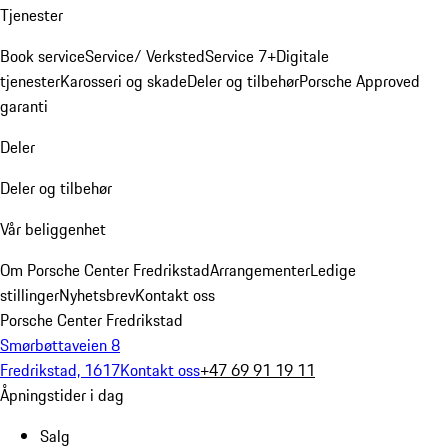
Tjenester
Book service
Service/ Verksted
Service 7+
Digitale
tjenester
Karosseri og skade
Deler og tilbehør
Porsche Approved
garanti
Deler
Deler og tilbehør
Vår beliggenhet
Om Porsche Center Fredrikstad
Arrangementer
Ledige
stillinger
Nyhetsbrev
Kontakt oss
Porsche Center Fredrikstad
Smørbøttaveien 8
Fredrikstad, 1617
Kontakt oss
+47 69 91 19 11
Åpningstider i dag
Salg