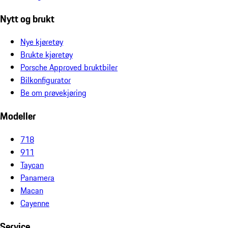
Nytt og brukt
Nye kjøretøy
Brukte kjøretøy
Porsche Approved bruktbiler
Bilkonfigurator
Be om prøvekjøring
Modeller
718
911
Taycan
Panamera
Macan
Cayenne
Service