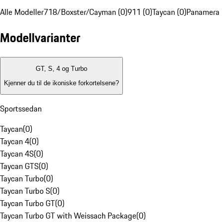
Alle Modeller
718/Boxster/Cayman (0)
911 (0)
Taycan (0)
Panamera 
Modellvarianter
GT, S, 4 og Turbo
Kjenner du til de ikoniske forkortelsene?
Sportssedan
Taycan
(
0
)
Taycan 4
(
0
)
Taycan 4S
(
0
)
Taycan GTS
(
0
)
Taycan Turbo
(
0
)
Taycan Turbo S
(
0
)
Taycan Turbo GT
(
0
)
Taycan Turbo GT with Weissach Package
(
0
)