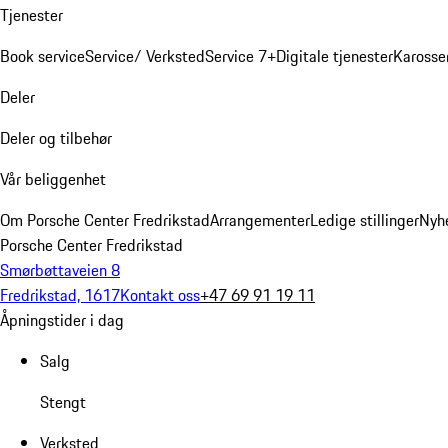
Tjenester
Book service
Service/ Verksted
Service 7+
Digitale tjenester
Karosse
Deler
Deler og tilbehør
Vår beliggenhet
Om Porsche Center Fredrikstad
Arrangementer
Ledige stillinger
Nyh
Porsche Center Fredrikstad
Smørbøttaveien 8
Fredrikstad, 1617
Kontakt oss
+47 69 91 19 11
Åpningstider i dag
Salg
Stengt
Verksted