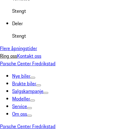
Stengt
Deler
Stengt
Flere åpningstider
Ring oss
Kontakt oss
Porsche Center Fredrikstad
Nye biler
Brukte biler
Salgskampanje
Modeller
Service
Om oss
Porsche Center Fredrikstad