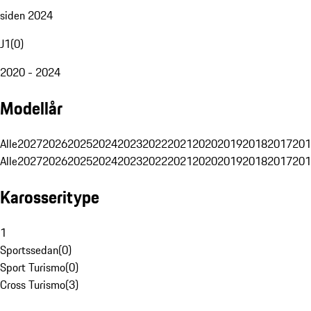
siden 2024
J1
(
0
)
2020 - 2024
Modellår
Alle
2027
2026
2025
2024
2023
2022
2021
2020
2019
2018
2017
201
Alle
2027
2026
2025
2024
2023
2022
2021
2020
2019
2018
2017
201
Karosseritype
1
Sportssedan
(
0
)
Sport Turismo
(
0
)
Cross Turismo
(
3
)