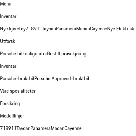
Menu
Inventar
Nye kjøretøy
718
911
Taycan
Panamera
Macan
Cayenne
Nye Elektrisk
Utforsk
Porsche bilkonfigurator
Bestill prøvekjøring
Inventar
Porsche-bruktbil
Porsche Approved-bruktbil
Våre spesialiteter
Forsikring
Modelllinjer
718
911
Taycan
Panamera
Macan
Cayenne