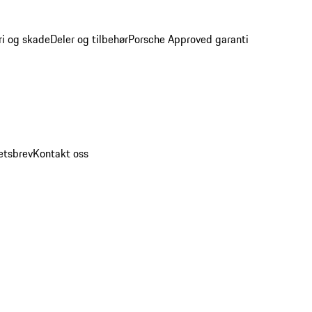
ri og skade
Deler og tilbehør
Porsche Approved garanti
etsbrev
Kontakt oss