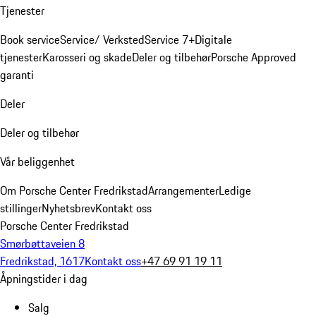
Tjenester
Book service
Service/ Verksted
Service 7+
Digitale
tjenester
Karosseri og skade
Deler og tilbehør
Porsche Approved
garanti
Deler
Deler og tilbehør
Vår beliggenhet
Om Porsche Center Fredrikstad
Arrangementer
Ledige
stillinger
Nyhetsbrev
Kontakt oss
Porsche Center Fredrikstad
Smørbøttaveien 8
Fredrikstad, 1617
Kontakt oss
+47 69 91 19 11
Åpningstider i dag
Salg