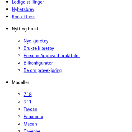
Ledige stillinger
Nyhetsbrev
Kontakt oss
Nytt og brukt
Nye kjøretøy
Brukte kjøretøy
Porsche Approved bruktbiler
Bilkonfigurator
Be om prøvekjøring
Modeller
718
911
Taycan
Panamera
Macan
Cayenne