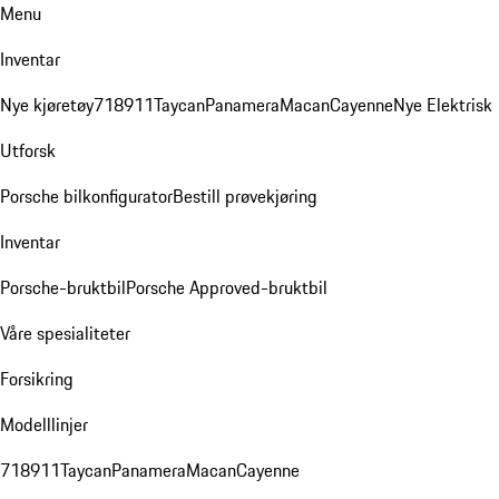
Menu
Inventar
Nye kjøretøy
718
911
Taycan
Panamera
Macan
Cayenne
Nye Elektrisk
Utforsk
Porsche bilkonfigurator
Bestill prøvekjøring
Inventar
Porsche-bruktbil
Porsche Approved-bruktbil
Våre spesialiteter
Forsikring
Modelllinjer
718
911
Taycan
Panamera
Macan
Cayenne