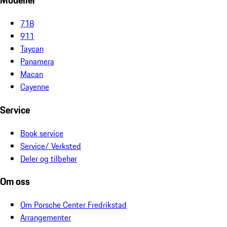
Modeller
718
911
Taycan
Panamera
Macan
Cayenne
Service
Book service
Service/ Verksted
Deler og tilbehør
Om oss
Om Porsche Center Fredrikstad
Arrangementer