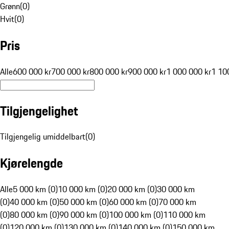
Grønn
(
0
)
Hvit
(
0
)
Pris
Alle
600 000 kr
700 000 kr
800 000 kr
900 000 kr
1 000 000 kr
1 10
Tilgjengelighet
Tilgjengelig umiddelbart
(
0
)
Kjørelengde
Alle
5 000 km (0)
10 000 km (0)
20 000 km (0)
30 000 km
(0)
40 000 km (0)
50 000 km (0)
60 000 km (0)
70 000 km
(0)
80 000 km (0)
90 000 km (0)
100 000 km (0)
110 000 km
(0)
120 000 km (0)
130 000 km (0)
140 000 km (0)
150 000 km