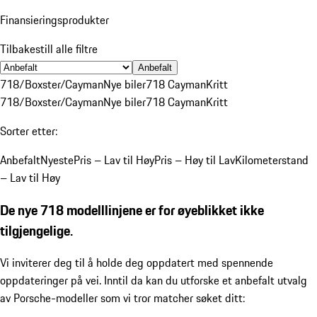
Finansieringsprodukter
Tilbakestill alle filtre
Anbefalt
718/Boxster/Cayman
Nye biler
718 Cayman
Kritt
718/Boxster/Cayman
Nye biler
718 Cayman
Kritt
Sorter etter:
Anbefalt
Nyeste
Pris – Lav til Høy
Pris – Høy til Lav
Kilometerstand
– Lav til Høy
De nye 718 modelllinjene er for øyeblikket ikke
tilgjengelige.
Vi inviterer deg til å holde deg oppdatert med spennende
oppdateringer på vei. Inntil da kan du utforske et anbefalt utvalg
av Porsche-modeller som vi tror matcher søket ditt: