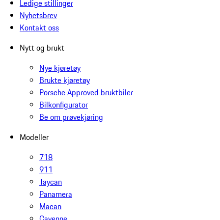
Ledige stillinger
Nyhetsbrev
Kontakt oss
Nytt og brukt
Nye kjøretøy
Brukte kjøretøy
Porsche Approved bruktbiler
Bilkonfigurator
Be om prøvekjøring
Modeller
718
911
Taycan
Panamera
Macan
Cayenne