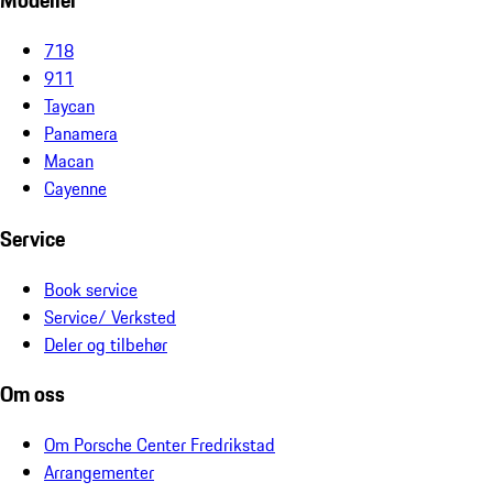
Modeller
718
911
Taycan
Panamera
Macan
Cayenne
Service
Book service
Service/ Verksted
Deler og tilbehør
Om oss
Om Porsche Center Fredrikstad
Arrangementer