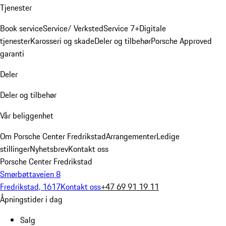
Tjenester
Book service
Service/ Verksted
Service 7+
Digitale
tjenester
Karosseri og skade
Deler og tilbehør
Porsche Approved
garanti
Deler
Deler og tilbehør
Vår beliggenhet
Om Porsche Center Fredrikstad
Arrangementer
Ledige
stillinger
Nyhetsbrev
Kontakt oss
Porsche Center Fredrikstad
Smørbøttaveien 8
Fredrikstad, 1617
Kontakt oss
+47 69 91 19 11
Åpningstider i dag
Salg