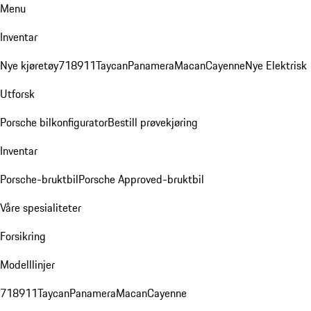
Menu
Inventar
Nye kjøretøy
718
911
Taycan
Panamera
Macan
Cayenne
Nye Elektrisk
Utforsk
Porsche bilkonfigurator
Bestill prøvekjøring
Inventar
Porsche-bruktbil
Porsche Approved-bruktbil
Våre spesialiteter
Forsikring
Modelllinjer
718
911
Taycan
Panamera
Macan
Cayenne