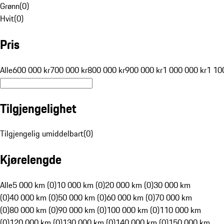
Grønn
(
0
)
Hvit
(
0
)
Pris
Alle
600 000 kr
700 000 kr
800 000 kr
900 000 kr
1 000 000 kr
1 10
Tilgjengelighet
Tilgjengelig umiddelbart
(
0
)
Kjørelengde
Alle
5 000 km (0)
10 000 km (0)
20 000 km (0)
30 000 km
(0)
40 000 km (0)
50 000 km (0)
60 000 km (0)
70 000 km
(0)
80 000 km (0)
90 000 km (0)
100 000 km (0)
110 000 km
(0)
120 000 km (0)
130 000 km (0)
140 000 km (0)
150 000 km