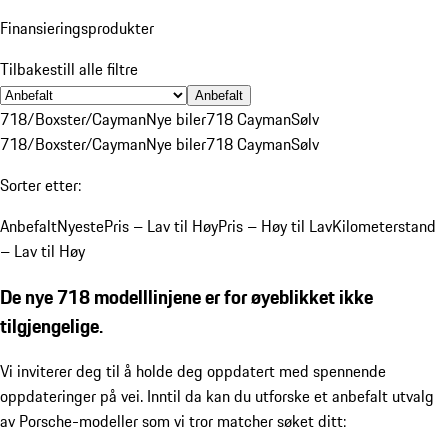
Finansieringsprodukter
Tilbakestill alle filtre
Anbefalt
718/Boxster/Cayman
Nye biler
718 Cayman
Sølv
718/Boxster/Cayman
Nye biler
718 Cayman
Sølv
Sorter etter:
Anbefalt
Nyeste
Pris – Lav til Høy
Pris – Høy til Lav
Kilometerstand
– Lav til Høy
De nye 718 modelllinjene er for øyeblikket ikke
tilgjengelige.
Vi inviterer deg til å holde deg oppdatert med spennende
oppdateringer på vei. Inntil da kan du utforske et anbefalt utvalg
av Porsche-modeller som vi tror matcher søket ditt: