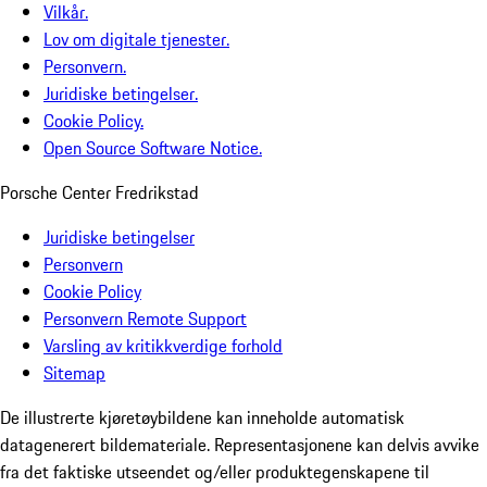
Vilkår.
Lov om digitale tjenester.
Personvern.
Juridiske betingelser.
Cookie Policy.
Open Source Software Notice.
Porsche Center Fredrikstad
Juridiske betingelser
Personvern
Cookie Policy
Personvern Remote Support
Varsling av kritikkverdige forhold
Sitemap
De illustrerte kjøretøybildene kan inneholde automatisk
datagenerert bildemateriale. Representasjonene kan delvis avvike
fra det faktiske utseendet og/eller produktegenskapene til