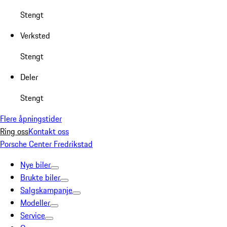
Stengt
Verksted
Stengt
Deler
Stengt
Flere åpningstider
Ring oss
Kontakt oss
Porsche Center Fredrikstad
Nye biler
Brukte biler
Salgskampanje
Modeller
Service