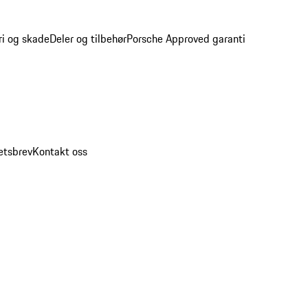
ri og skade
Deler og tilbehør
Porsche Approved garanti
etsbrev
Kontakt oss