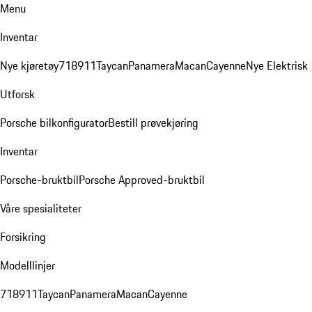
Menu
Inventar
Nye kjøretøy
718
911
Taycan
Panamera
Macan
Cayenne
Nye Elektrisk
Utforsk
Porsche bilkonfigurator
Bestill prøvekjøring
Inventar
Porsche-bruktbil
Porsche Approved-bruktbil
Våre spesialiteter
Forsikring
Modelllinjer
718
911
Taycan
Panamera
Macan
Cayenne