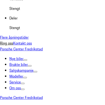
Stengt
Deler
Stengt
Flere åpningstider
Ring oss
Kontakt oss
Porsche Center Fredrikstad
Nye biler
Brukte biler
Salgskampanje
Modeller
Service
Om oss
Porsche Center Fredrikstad