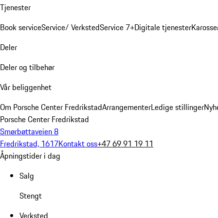
Tjenester
Book service
Service/ Verksted
Service 7+
Digitale tjenester
Karosse
Deler
Deler og tilbehør
Vår beliggenhet
Om Porsche Center Fredrikstad
Arrangementer
Ledige stillinger
Nyh
Porsche Center Fredrikstad
Smørbøttaveien 8
Fredrikstad, 1617
Kontakt oss
+47 69 91 19 11
Åpningstider i dag
Salg
Stengt
Verksted