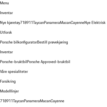
Menu
Inventar
Nye kjøretøy
718
911
Taycan
Panamera
Macan
Cayenne
Nye Elektrisk
Utforsk
Porsche bilkonfigurator
Bestill prøvekjøring
Inventar
Porsche-bruktbil
Porsche Approved-bruktbil
Våre spesialiteter
Forsikring
Modelllinjer
718
911
Taycan
Panamera
Macan
Cayenne