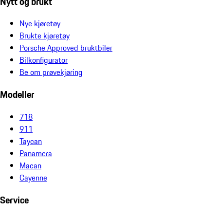
Nytt og brukt
Nye kjøretøy
Brukte kjøretøy
Porsche Approved bruktbiler
Bilkonfigurator
Be om prøvekjøring
Modeller
718
911
Taycan
Panamera
Macan
Cayenne
Service