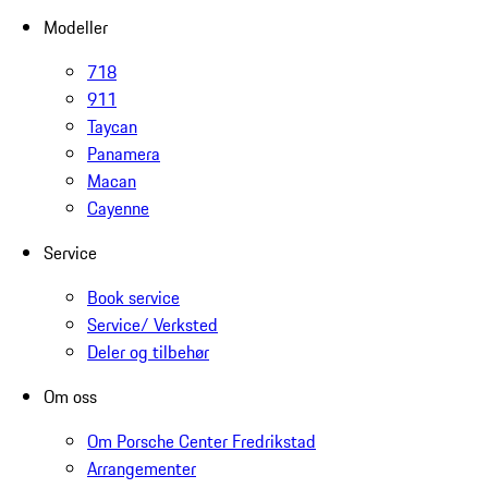
Modeller
718
911
Taycan
Panamera
Macan
Cayenne
Service
Book service
Service/ Verksted
Deler og tilbehør
Om oss
Om Porsche Center Fredrikstad
Arrangementer