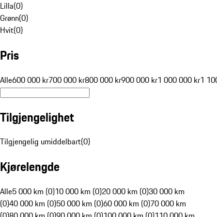
Lilla
(
0
)
Grønn
(
0
)
Hvit
(
0
)
Pris
Alle
600 000 kr
700 000 kr
800 000 kr
900 000 kr
1 000 000 kr
1 10
Tilgjengelighet
Tilgjengelig umiddelbart
(
0
)
Kjørelengde
Alle
5 000 km (0)
10 000 km (0)
20 000 km (0)
30 000 km
(0)
40 000 km (0)
50 000 km (0)
60 000 km (0)
70 000 km
(0)
80 000 km (0)
90 000 km (0)
100 000 km (0)
110 000 km