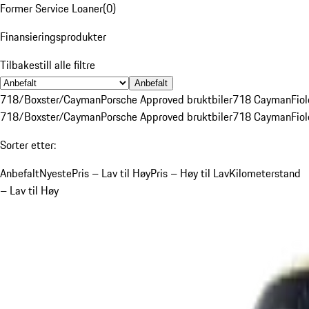
Former Service Loaner
(
0
)
Finansieringsprodukter
Tilbakestill alle filtre
Anbefalt
718/Boxster/Cayman
Porsche Approved bruktbiler
718 Cayman
Fiol
718/Boxster/Cayman
Porsche Approved bruktbiler
718 Cayman
Fiol
Sorter etter:
Anbefalt
Nyeste
Pris – Lav til Høy
Pris – Høy til Lav
Kilometerstand
– Lav til Høy