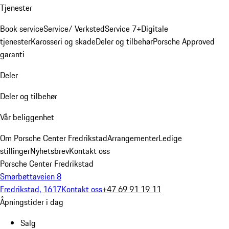
Tjenester
Book service
Service/ Verksted
Service 7+
Digitale
tjenester
Karosseri og skade
Deler og tilbehør
Porsche Approved
garanti
Deler
Deler og tilbehør
Vår beliggenhet
Om Porsche Center Fredrikstad
Arrangementer
Ledige
stillinger
Nyhetsbrev
Kontakt oss
Porsche Center Fredrikstad
Smørbøttaveien 8
Fredrikstad, 1617
Kontakt oss
+47 69 91 19 11
Åpningstider i dag
Salg