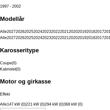
1997 - 2002
Modellår
Alle
2027
2026
2025
2024
2023
2022
2021
2020
2019
2018
2017
20
Alle
2027
2026
2025
2024
2023
2022
2021
2020
2019
2018
2017
20
Karosseritype
Coupe
(
0
)
Kabriolet
(
0
)
Motor og girkasse
Effekt
Alle
147 kW (0)
221 kW (0)
294 kW (0)
368 kW (0)