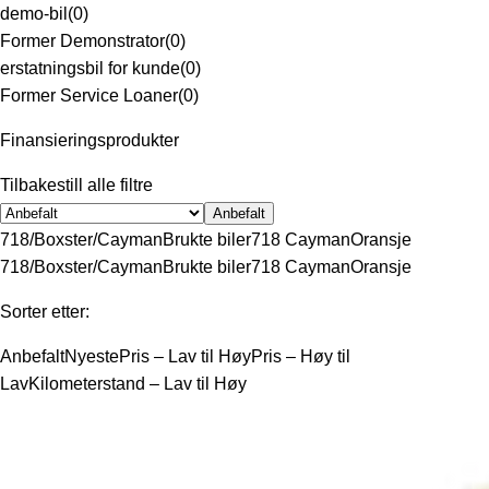
demo-bil
(
0
)
Former Demonstrator
(
0
)
erstatningsbil for kunde
(
0
)
Former Service Loaner
(
0
)
Finansieringsprodukter
Tilbakestill alle filtre
Anbefalt
718/Boxster/Cayman
Brukte biler
718 Cayman
Oransje
718/Boxster/Cayman
Brukte biler
718 Cayman
Oransje
Sorter etter:
Anbefalt
Nyeste
Pris – Lav til Høy
Pris – Høy til
Lav
Kilometerstand – Lav til Høy