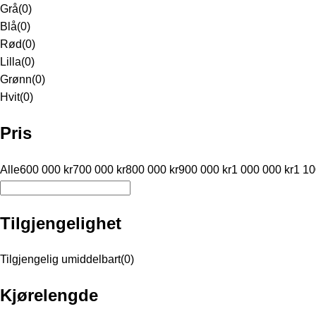
Grå
(
0
)
Blå
(
0
)
Rød
(
0
)
Lilla
(
0
)
Grønn
(
0
)
Hvit
(
0
)
Pris
Alle
600 000 kr
700 000 kr
800 000 kr
900 000 kr
1 000 000 kr
1 10
Tilgjengelighet
Tilgjengelig umiddelbart
(
0
)
Kjørelengde