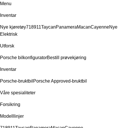
Menu
Inventar
Nye kjøretøy
718
911
Taycan
Panamera
Macan
Cayenne
Nye
Elektrisk
Utforsk
Porsche bilkonfigurator
Bestill prøvekjøring
Inventar
Porsche-bruktbil
Porsche Approved-bruktbil
Våre spesialiteter
Forsikring
Modelllinjer
718
911
Taycan
Panamera
Macan
Cayenne