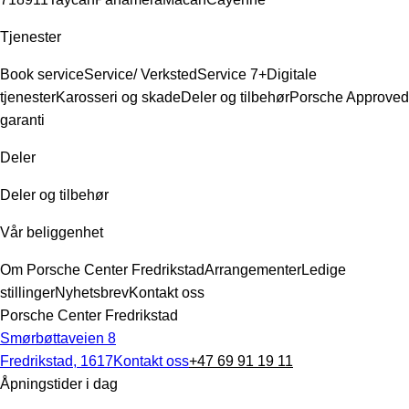
Tjenester
Book service
Service/ Verksted
Service 7+
Digitale
tjenester
Karosseri og skade
Deler og tilbehør
Porsche Approved
garanti
Deler
Deler og tilbehør
Vår beliggenhet
Om Porsche Center Fredrikstad
Arrangementer
Ledige
stillinger
Nyhetsbrev
Kontakt oss
Porsche Center Fredrikstad
Smørbøttaveien 8
Fredrikstad, 1617
Kontakt oss
+47 69 91 19 11
Åpningstider i dag