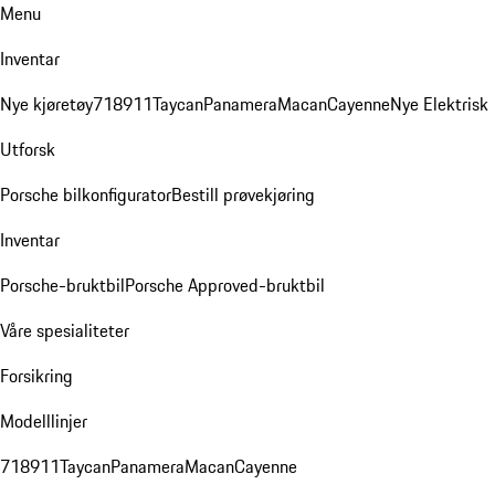
Menu
Inventar
Nye kjøretøy
718
911
Taycan
Panamera
Macan
Cayenne
Nye Elektrisk
Utforsk
Porsche bilkonfigurator
Bestill prøvekjøring
Inventar
Porsche-bruktbil
Porsche Approved-bruktbil
Våre spesialiteter
Forsikring
Modelllinjer
718
911
Taycan
Panamera
Macan
Cayenne