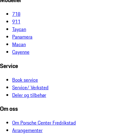
Modeller
718
911
Taycan
Panamera
Macan
Cayenne
Service
Book service
Service/ Verksted
Deler og tilbehør
Om oss
Om Porsche Center Fredrikstad
Arrangementer