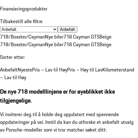
Finansieringsprodukter
Tilbakestill alle filtre
Anbefalt
718/Boxster/Cayman
Nye biler
718 Cayman GTS
Beige
718/Boxster/Cayman
Nye biler
718 Cayman GTS
Beige
Sorter etter:
Anbefalt
Nyeste
Pris – Lav til Høy
Pris – Høy til Lav
Kilometerstand
– Lav til Høy
De nye 718 modelllinjene er for øyeblikket ikke
tilgjengelige.
Vi inviterer deg til å holde deg oppdatert med spennende
oppdateringer på vei. Inntil da kan du utforske et anbefalt utvalg
av Porsche-modeller som vi tror matcher søket ditt: