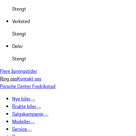
Stengt
Verksted
Stengt
Deler
Stengt
Flere åpningstider
Ring oss
Kontakt oss
Porsche Center Fredrikstad
Nye biler
Brukte biler
Salgskampanje
Modeller
Service