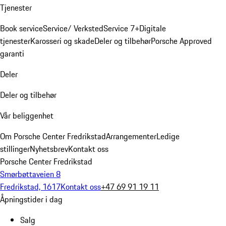
Tjenester
Book service
Service/ Verksted
Service 7+
Digitale
tjenester
Karosseri og skade
Deler og tilbehør
Porsche Approved
garanti
Deler
Deler og tilbehør
Vår beliggenhet
Om Porsche Center Fredrikstad
Arrangementer
Ledige
stillinger
Nyhetsbrev
Kontakt oss
Porsche Center Fredrikstad
Smørbøttaveien 8
Fredrikstad, 1617
Kontakt oss
+47 69 91 19 11
Åpningstider i dag
Salg