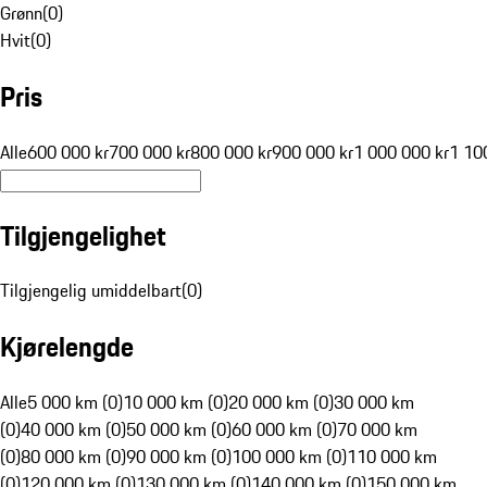
Grønn
(
0
)
Hvit
(
0
)
Pris
Alle
600 000 kr
700 000 kr
800 000 kr
900 000 kr
1 000 000 kr
1 10
Tilgjengelighet
Tilgjengelig umiddelbart
(
0
)
Kjørelengde
Alle
5 000 km (0)
10 000 km (0)
20 000 km (0)
30 000 km
(0)
40 000 km (0)
50 000 km (0)
60 000 km (0)
70 000 km
(0)
80 000 km (0)
90 000 km (0)
100 000 km (0)
110 000 km
(0)
120 000 km (0)
130 000 km (0)
140 000 km (0)
150 000 km