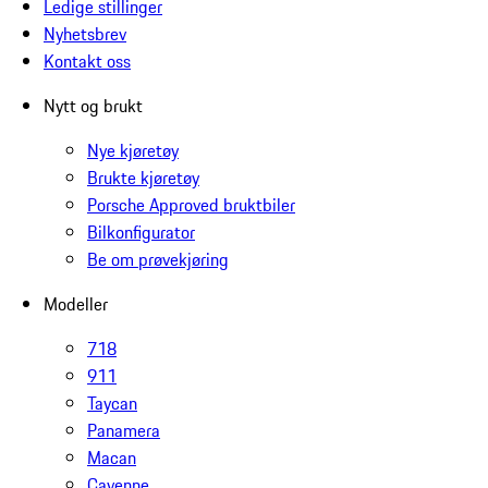
Ledige stillinger
Nyhetsbrev
Kontakt oss
Nytt og brukt
Nye kjøretøy
Brukte kjøretøy
Porsche Approved bruktbiler
Bilkonfigurator
Be om prøvekjøring
Modeller
718
911
Taycan
Panamera
Macan
Cayenne