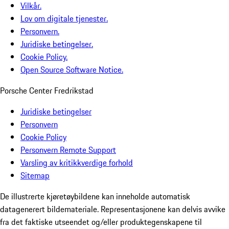
Vilkår.
Lov om digitale tjenester.
Personvern.
Juridiske betingelser.
Cookie Policy.
Open Source Software Notice.
Porsche Center Fredrikstad
Juridiske betingelser
Personvern
Cookie Policy
Personvern Remote Support
Varsling av kritikkverdige forhold
Sitemap
De illustrerte kjøretøybildene kan inneholde automatisk
datagenerert bildemateriale. Representasjonene kan delvis avvike
fra det faktiske utseendet og/eller produktegenskapene til