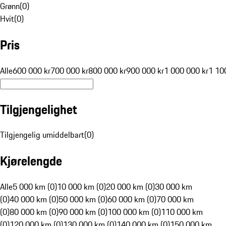
Grønn
(
0
)
Hvit
(
0
)
Pris
Alle
600 000 kr
700 000 kr
800 000 kr
900 000 kr
1 000 000 kr
1 10
Tilgjengelighet
Tilgjengelig umiddelbart
(
0
)
Kjørelengde
Alle
5 000 km (0)
10 000 km (0)
20 000 km (0)
30 000 km
(0)
40 000 km (0)
50 000 km (0)
60 000 km (0)
70 000 km
(0)
80 000 km (0)
90 000 km (0)
100 000 km (0)
110 000 km
(0)
120 000 km (0)
130 000 km (0)
140 000 km (0)
150 000 km