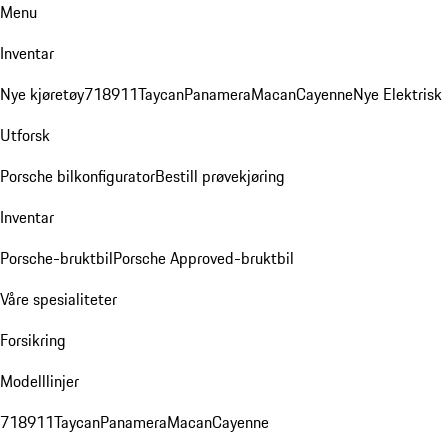
Menu
Inventar
Nye kjøretøy
718
911
Taycan
Panamera
Macan
Cayenne
Nye Elektrisk
Utforsk
Porsche bilkonfigurator
Bestill prøvekjøring
Inventar
Porsche-bruktbil
Porsche Approved-bruktbil
Våre spesialiteter
Forsikring
Modelllinjer
718
911
Taycan
Panamera
Macan
Cayenne