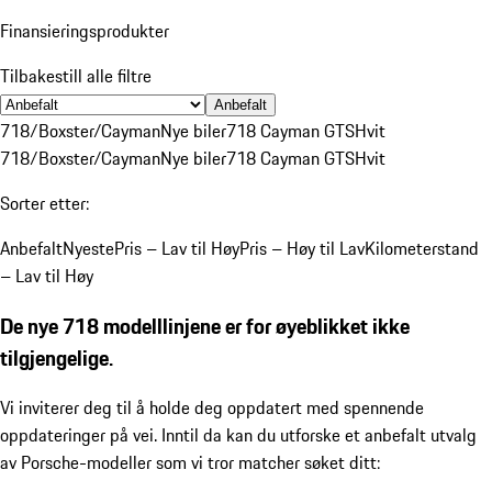
Finansieringsprodukter
Tilbakestill alle filtre
Anbefalt
718/Boxster/Cayman
Nye biler
718 Cayman GTS
Hvit
718/Boxster/Cayman
Nye biler
718 Cayman GTS
Hvit
Sorter etter:
Anbefalt
Nyeste
Pris – Lav til Høy
Pris – Høy til Lav
Kilometerstand
– Lav til Høy
De nye 718 modelllinjene er for øyeblikket ikke
tilgjengelige.
Vi inviterer deg til å holde deg oppdatert med spennende
oppdateringer på vei. Inntil da kan du utforske et anbefalt utvalg
av Porsche-modeller som vi tror matcher søket ditt: