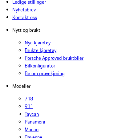
Ledige stillinger
Nyhetsbrev
Kontakt oss
Nytt og brukt
Nye kjøretøy
Brukte kjøretøy
Porsche Approved bruktbiler
Bilkonfigurator
Be om prøvekjøring
Modeller
718
911
Taycan
Panamera
Macan
Cayenne