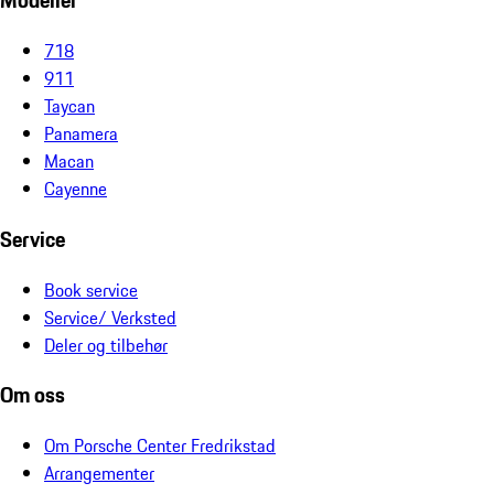
Modeller
718
911
Taycan
Panamera
Macan
Cayenne
Service
Book service
Service/ Verksted
Deler og tilbehør
Om oss
Om Porsche Center Fredrikstad
Arrangementer