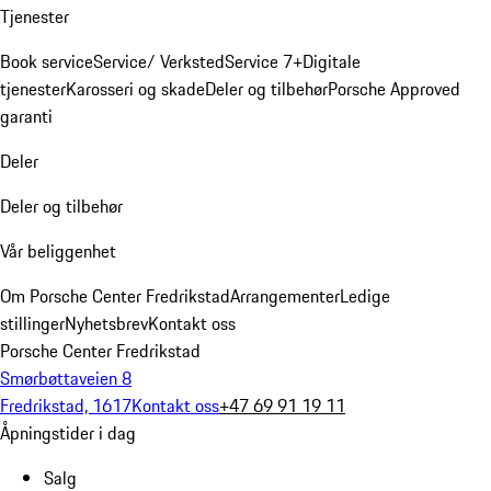
Tjenester
Book service
Service/ Verksted
Service 7+
Digitale
tjenester
Karosseri og skade
Deler og tilbehør
Porsche Approved
garanti
Deler
Deler og tilbehør
Vår beliggenhet
Om Porsche Center Fredrikstad
Arrangementer
Ledige
stillinger
Nyhetsbrev
Kontakt oss
Porsche Center Fredrikstad
Smørbøttaveien 8
Fredrikstad, 1617
Kontakt oss
+47 69 91 19 11
Åpningstider i dag
Salg