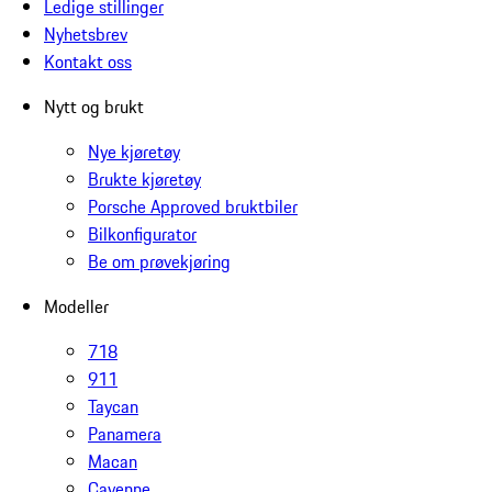
Ledige stillinger
Nyhetsbrev
Kontakt oss
Nytt og brukt
Nye kjøretøy
Brukte kjøretøy
Porsche Approved bruktbiler
Bilkonfigurator
Be om prøvekjøring
Modeller
718
911
Taycan
Panamera
Macan
Cayenne