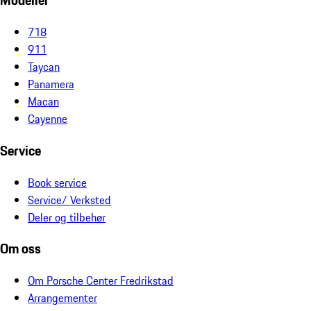
Modeller
718
911
Taycan
Panamera
Macan
Cayenne
Service
Book service
Service/ Verksted
Deler og tilbehør
Om oss
Om Porsche Center Fredrikstad
Arrangementer