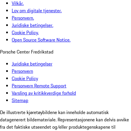
Vilkår.
Lov om digitale tjenester.
Personvern.
Juridiske betingelser.
Cookie Policy.
Open Source Software Notice.
Porsche Center Fredrikstad
Juridiske betingelser
Personvern
Cookie Policy
Personvern Remote Support
Varsling av kritikkverdige forhold
Sitemap
De illustrerte kjøretøybildene kan inneholde automatisk
datagenerert bildemateriale. Representasjonene kan delvis avvike
fra det faktiske utseendet og/eller produktegenskapene til