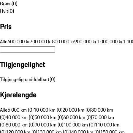
Grønn
(
0
)
Hvit
(
0
)
Pris
Alle
600 000 kr
700 000 kr
800 000 kr
900 000 kr
1 000 000 kr
1 10
Tilgjengelighet
Tilgjengelig umiddelbart
(
0
)
Kjørelengde
Alle
5 000 km (0)
10 000 km (0)
20 000 km (0)
30 000 km
(0)
40 000 km (0)
50 000 km (0)
60 000 km (0)
70 000 km
(0)
80 000 km (0)
90 000 km (0)
100 000 km (0)
110 000 km
(0)
120 000 km (0)
130 000 km (0)
140 000 km (0)
150 000 km