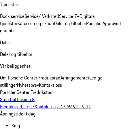
Tjenester
Book service
Service/ Verksted
Service 7+
Digitale
tjenester
Karosseri og skade
Deler og tilbehør
Porsche Approved
garanti
Deler
Deler og tilbehør
Vår beliggenhet
Om Porsche Center Fredrikstad
Arrangementer
Ledige
stillinger
Nyhetsbrev
Kontakt oss
Porsche Center Fredrikstad
Smørbøttaveien 8
Fredrikstad, 1617
Kontakt oss
+47 69 91 19 11
Åpningstider i dag
Salg