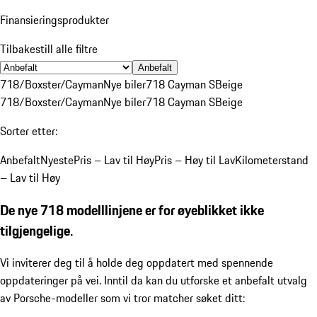
Finansieringsprodukter
Tilbakestill alle filtre
Anbefalt
718/Boxster/Cayman
Nye biler
718 Cayman S
Beige
718/Boxster/Cayman
Nye biler
718 Cayman S
Beige
Sorter etter:
Anbefalt
Nyeste
Pris – Lav til Høy
Pris – Høy til Lav
Kilometerstand
– Lav til Høy
De nye 718 modelllinjene er for øyeblikket ikke
tilgjengelige.
Vi inviterer deg til å holde deg oppdatert med spennende
oppdateringer på vei. Inntil da kan du utforske et anbefalt utvalg
av Porsche-modeller som vi tror matcher søket ditt: