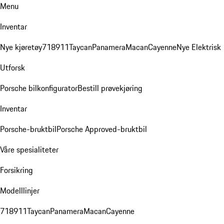
Menu
Inventar
Nye kjøretøy
718
911
Taycan
Panamera
Macan
Cayenne
Nye Elektrisk
Utforsk
Porsche bilkonfigurator
Bestill prøvekjøring
Inventar
Porsche-bruktbil
Porsche Approved-bruktbil
Våre spesialiteter
Forsikring
Modelllinjer
718
911
Taycan
Panamera
Macan
Cayenne