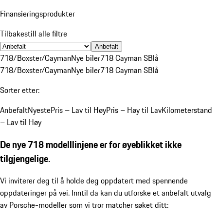
Finansieringsprodukter
Tilbakestill alle filtre
Anbefalt
718/Boxster/Cayman
Nye biler
718 Cayman S
Blå
718/Boxster/Cayman
Nye biler
718 Cayman S
Blå
Sorter etter:
Anbefalt
Nyeste
Pris – Lav til Høy
Pris – Høy til Lav
Kilometerstand
– Lav til Høy
De nye 718 modelllinjene er for øyeblikket ikke
tilgjengelige.
Vi inviterer deg til å holde deg oppdatert med spennende
oppdateringer på vei. Inntil da kan du utforske et anbefalt utvalg
av Porsche-modeller som vi tror matcher søket ditt: