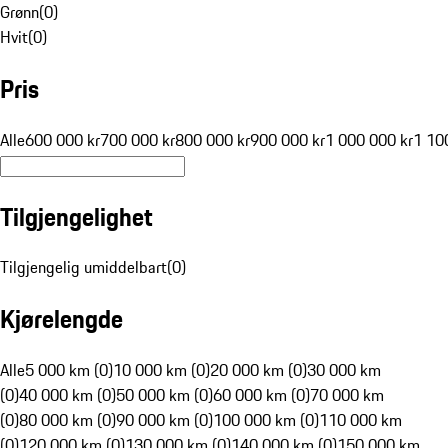
Grønn
(
0
)
Hvit
(
0
)
Pris
Alle
600 000 kr
700 000 kr
800 000 kr
900 000 kr
1 000 000 kr
1 10
Tilgjengelighet
Tilgjengelig umiddelbart
(
0
)
Kjørelengde
Alle
5 000 km (0)
10 000 km (0)
20 000 km (0)
30 000 km
(0)
40 000 km (0)
50 000 km (0)
60 000 km (0)
70 000 km
(0)
80 000 km (0)
90 000 km (0)
100 000 km (0)
110 000 km
(0)
120 000 km (0)
130 000 km (0)
140 000 km (0)
150 000 km