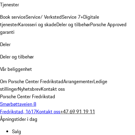
Tjenester
Book service
Service/ Verksted
Service 7+
Digitale
tjenester
Karosseri og skade
Deler og tilbehør
Porsche Approved
garanti
Deler
Deler og tilbehør
Vår beliggenhet
Om Porsche Center Fredrikstad
Arrangementer
Ledige
stillinger
Nyhetsbrev
Kontakt oss
Porsche Center Fredrikstad
Smørbøttaveien 8
Fredrikstad, 1617
Kontakt oss
+47 69 91 19 11
Åpningstider i dag
Salg