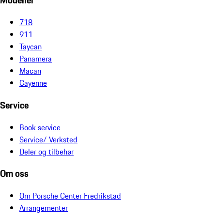
Modeller
718
911
Taycan
Panamera
Macan
Cayenne
Service
Book service
Service/ Verksted
Deler og tilbehør
Om oss
Om Porsche Center Fredrikstad
Arrangementer