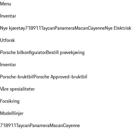
Menu
Inventar
Nye kjøretøy
718
911
Taycan
Panamera
Macan
Cayenne
Nye Elektrisk
Utforsk
Porsche bilkonfigurator
Bestill prøvekjøring
Inventar
Porsche-bruktbil
Porsche Approved-bruktbil
Våre spesialiteter
Forsikring
Modelllinjer
718
911
Taycan
Panamera
Macan
Cayenne