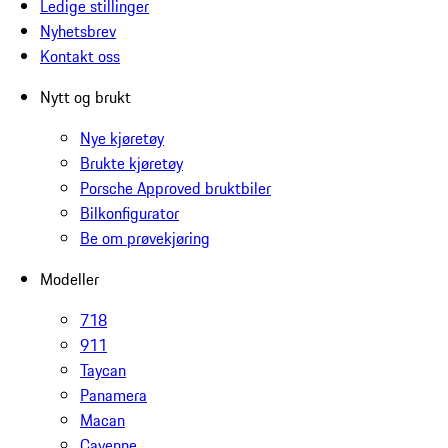
Ledige stillinger
Nyhetsbrev
Kontakt oss
Nytt og brukt
Nye kjøretøy
Brukte kjøretøy
Porsche Approved bruktbiler
Bilkonfigurator
Be om prøvekjøring
Modeller
718
911
Taycan
Panamera
Macan
Cayenne