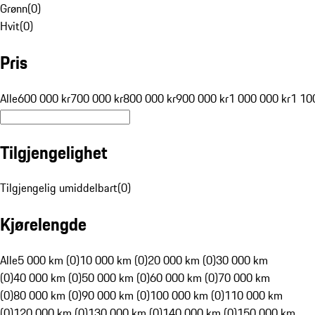
Grønn
(
0
)
Hvit
(
0
)
Pris
Alle
600 000 kr
700 000 kr
800 000 kr
900 000 kr
1 000 000 kr
1 10
Tilgjengelighet
Tilgjengelig umiddelbart
(
0
)
Kjørelengde
Alle
5 000 km (0)
10 000 km (0)
20 000 km (0)
30 000 km
(0)
40 000 km (0)
50 000 km (0)
60 000 km (0)
70 000 km
(0)
80 000 km (0)
90 000 km (0)
100 000 km (0)
110 000 km
(0)
120 000 km (0)
130 000 km (0)
140 000 km (0)
150 000 km