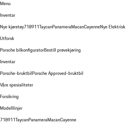
Menu
Inventar
Nye kjøretøy
718
911
Taycan
Panamera
Macan
Cayenne
Nye Elektrisk
Utforsk
Porsche bilkonfigurator
Bestill prøvekjøring
Inventar
Porsche-bruktbil
Porsche Approved-bruktbil
Våre spesialiteter
Forsikring
Modelllinjer
718
911
Taycan
Panamera
Macan
Cayenne