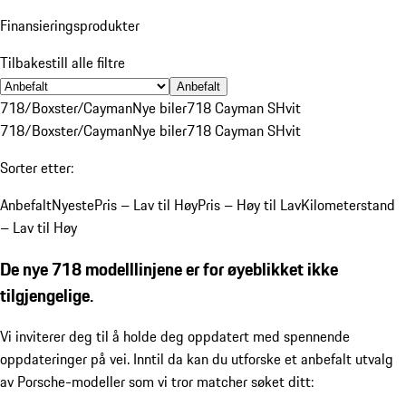
Finansieringsprodukter
Tilbakestill alle filtre
Anbefalt
718/Boxster/Cayman
Nye biler
718 Cayman S
Hvit
718/Boxster/Cayman
Nye biler
718 Cayman S
Hvit
Sorter etter:
Anbefalt
Nyeste
Pris – Lav til Høy
Pris – Høy til Lav
Kilometerstand
– Lav til Høy
De nye 718 modelllinjene er for øyeblikket ikke
tilgjengelige.
Vi inviterer deg til å holde deg oppdatert med spennende
oppdateringer på vei. Inntil da kan du utforske et anbefalt utvalg
av Porsche-modeller som vi tror matcher søket ditt: