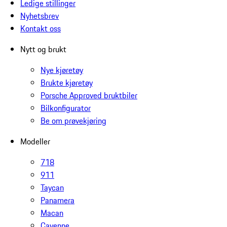
Ledige stillinger
Nyhetsbrev
Kontakt oss
Nytt og brukt
Nye kjøretøy
Brukte kjøretøy
Porsche Approved bruktbiler
Bilkonfigurator
Be om prøvekjøring
Modeller
718
911
Taycan
Panamera
Macan
Cayenne