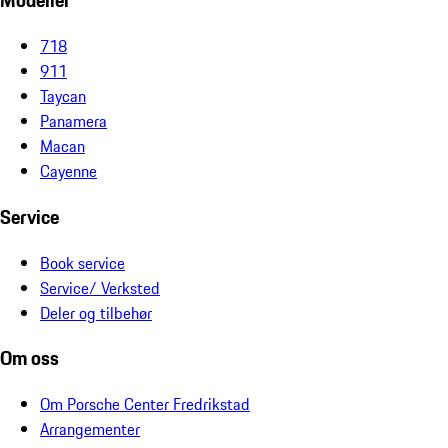
Modeller
718
911
Taycan
Panamera
Macan
Cayenne
Service
Book service
Service/ Verksted
Deler og tilbehør
Om oss
Om Porsche Center Fredrikstad
Arrangementer