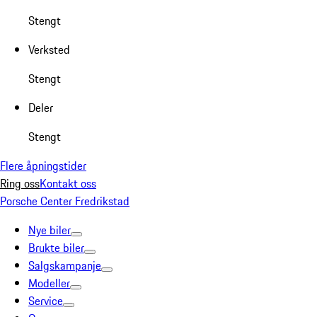
Stengt
Verksted
Stengt
Deler
Stengt
Flere åpningstider
Ring oss
Kontakt oss
Porsche Center Fredrikstad
Nye biler
Brukte biler
Salgskampanje
Modeller
Service