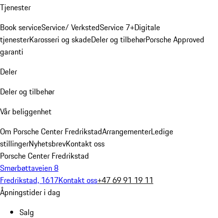
Tjenester
Book service
Service/ Verksted
Service 7+
Digitale
tjenester
Karosseri og skade
Deler og tilbehør
Porsche Approved
garanti
Deler
Deler og tilbehør
Vår beliggenhet
Om Porsche Center Fredrikstad
Arrangementer
Ledige
stillinger
Nyhetsbrev
Kontakt oss
Porsche Center Fredrikstad
Smørbøttaveien 8
Fredrikstad, 1617
Kontakt oss
+47 69 91 19 11
Åpningstider i dag
Salg