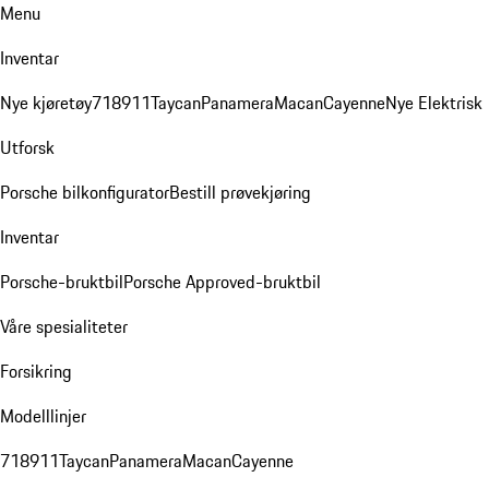
Menu
Inventar
Nye kjøretøy
718
911
Taycan
Panamera
Macan
Cayenne
Nye Elektrisk
Utforsk
Porsche bilkonfigurator
Bestill prøvekjøring
Inventar
Porsche-bruktbil
Porsche Approved-bruktbil
Våre spesialiteter
Forsikring
Modelllinjer
718
911
Taycan
Panamera
Macan
Cayenne