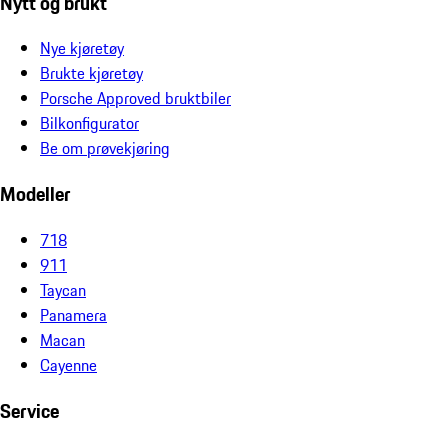
Nytt og brukt
Nye kjøretøy
Brukte kjøretøy
Porsche Approved bruktbiler
Bilkonfigurator
Be om prøvekjøring
Modeller
718
911
Taycan
Panamera
Macan
Cayenne
Service