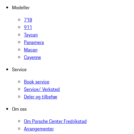
Modeller
718
911
Taycan
Panamera
Macan
Cayenne
Service
Book service
Service/ Verksted
Deler og tilbehør
Om oss
Om Porsche Center Fredrikstad
Arrangementer