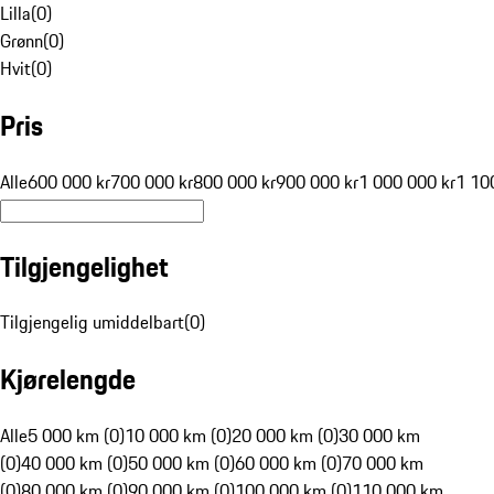
Lilla
(
0
)
Grønn
(
0
)
Hvit
(
0
)
Pris
Alle
600 000 kr
700 000 kr
800 000 kr
900 000 kr
1 000 000 kr
1 10
Tilgjengelighet
Tilgjengelig umiddelbart
(
0
)
Kjørelengde
Alle
5 000 km (0)
10 000 km (0)
20 000 km (0)
30 000 km
(0)
40 000 km (0)
50 000 km (0)
60 000 km (0)
70 000 km
(0)
80 000 km (0)
90 000 km (0)
100 000 km (0)
110 000 km