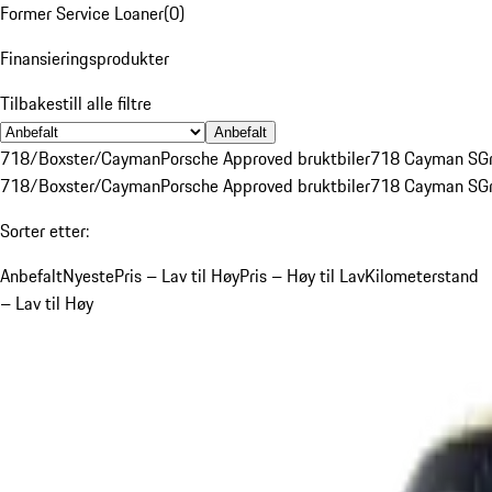
Former Service Loaner
(
0
)
Finansieringsprodukter
Tilbakestill alle filtre
Anbefalt
718/Boxster/Cayman
Porsche Approved bruktbiler
718 Cayman S
G
718/Boxster/Cayman
Porsche Approved bruktbiler
718 Cayman S
G
Sorter etter:
Anbefalt
Nyeste
Pris – Lav til Høy
Pris – Høy til Lav
Kilometerstand
– Lav til Høy