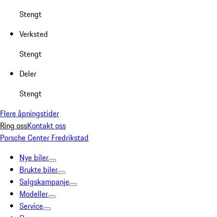
Stengt
Verksted
Stengt
Deler
Stengt
Flere åpningstider
Ring oss
Kontakt oss
Porsche Center Fredrikstad
Nye biler
Brukte biler
Salgskampanje
Modeller
Service