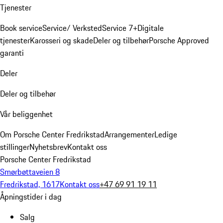
Tjenester
Book service
Service/ Verksted
Service 7+
Digitale
tjenester
Karosseri og skade
Deler og tilbehør
Porsche Approved
garanti
Deler
Deler og tilbehør
Vår beliggenhet
Om Porsche Center Fredrikstad
Arrangementer
Ledige
stillinger
Nyhetsbrev
Kontakt oss
Porsche Center Fredrikstad
Smørbøttaveien 8
Fredrikstad, 1617
Kontakt oss
+47 69 91 19 11
Åpningstider i dag
Salg