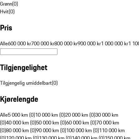
Grønn
(
0
)
Hvit
(
0
)
Pris
Alle
600 000 kr
700 000 kr
800 000 kr
900 000 kr
1 000 000 kr
1 10
Tilgjengelighet
Tilgjengelig umiddelbart
(
0
)
Kjørelengde
Alle
5 000 km (0)
10 000 km (0)
20 000 km (0)
30 000 km
(0)
40 000 km (0)
50 000 km (0)
60 000 km (0)
70 000 km
(0)
80 000 km (0)
90 000 km (0)
100 000 km (0)
110 000 km
(0)
120 000 km (0)
130 000 km (0)
140 000 km (0)
150 000 km