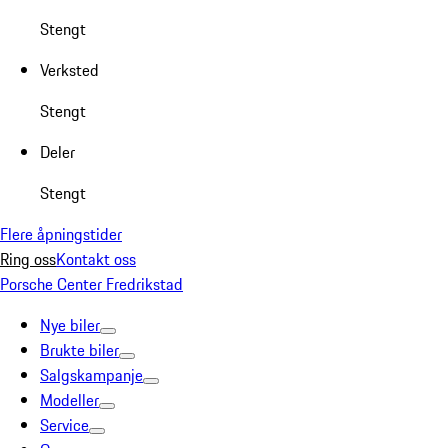
Stengt
Verksted
Stengt
Deler
Stengt
Flere åpningstider
Ring oss
Kontakt oss
Porsche Center Fredrikstad
Nye biler
Brukte biler
Salgskampanje
Modeller
Service