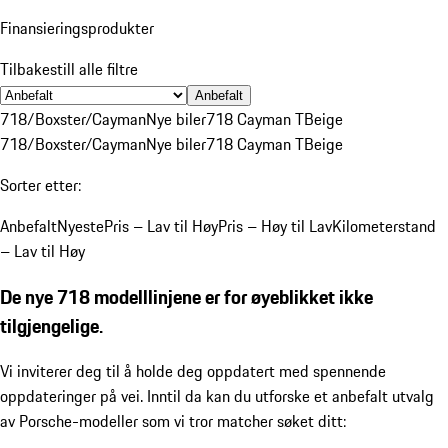
Finansieringsprodukter
Tilbakestill alle filtre
Anbefalt
718/Boxster/Cayman
Nye biler
718 Cayman T
Beige
718/Boxster/Cayman
Nye biler
718 Cayman T
Beige
Sorter etter:
Anbefalt
Nyeste
Pris – Lav til Høy
Pris – Høy til Lav
Kilometerstand
– Lav til Høy
De nye 718 modelllinjene er for øyeblikket ikke
tilgjengelige.
Vi inviterer deg til å holde deg oppdatert med spennende
oppdateringer på vei. Inntil da kan du utforske et anbefalt utvalg
av Porsche-modeller som vi tror matcher søket ditt: