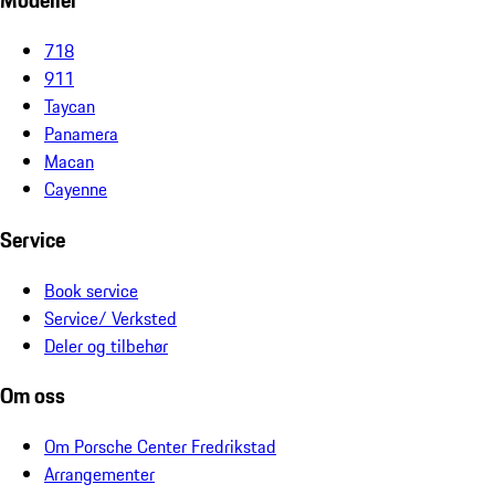
Modeller
718
911
Taycan
Panamera
Macan
Cayenne
Service
Book service
Service/ Verksted
Deler og tilbehør
Om oss
Om Porsche Center Fredrikstad
Arrangementer