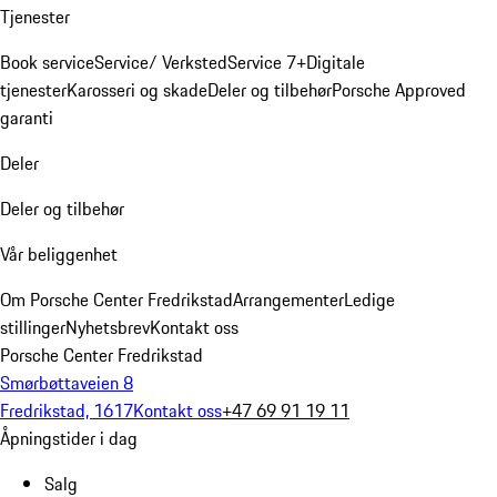
Tjenester
Book service
Service/ Verksted
Service 7+
Digitale
tjenester
Karosseri og skade
Deler og tilbehør
Porsche Approved
garanti
Deler
Deler og tilbehør
Vår beliggenhet
Om Porsche Center Fredrikstad
Arrangementer
Ledige
stillinger
Nyhetsbrev
Kontakt oss
Porsche Center Fredrikstad
Smørbøttaveien 8
Fredrikstad, 1617
Kontakt oss
+47 69 91 19 11
Åpningstider i dag
Salg