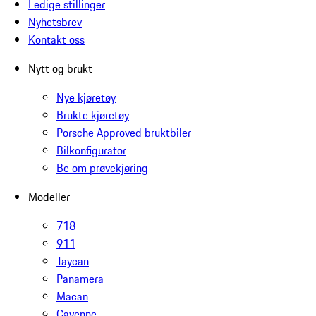
Ledige stillinger
Nyhetsbrev
Kontakt oss
Nytt og brukt
Nye kjøretøy
Brukte kjøretøy
Porsche Approved bruktbiler
Bilkonfigurator
Be om prøvekjøring
Modeller
718
911
Taycan
Panamera
Macan
Cayenne