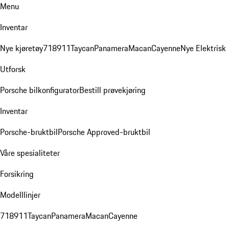
Menu
Inventar
Nye kjøretøy
718
911
Taycan
Panamera
Macan
Cayenne
Nye Elektrisk
Utforsk
Porsche bilkonfigurator
Bestill prøvekjøring
Inventar
Porsche-bruktbil
Porsche Approved-bruktbil
Våre spesialiteter
Forsikring
Modelllinjer
718
911
Taycan
Panamera
Macan
Cayenne