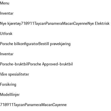
Menu
Inventar
Nye kjøretøy
718
911
Taycan
Panamera
Macan
Cayenne
Nye Elektrisk
Utforsk
Porsche bilkonfigurator
Bestill prøvekjøring
Inventar
Porsche-bruktbil
Porsche Approved-bruktbil
Våre spesialiteter
Forsikring
Modelllinjer
718
911
Taycan
Panamera
Macan
Cayenne