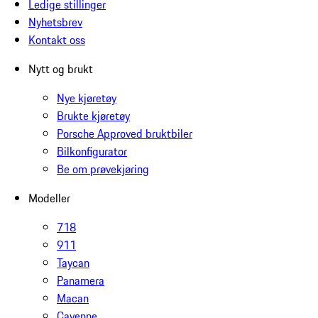
Ledige stillinger
Nyhetsbrev
Kontakt oss
Nytt og brukt
Nye kjøretøy
Brukte kjøretøy
Porsche Approved bruktbiler
Bilkonfigurator
Be om prøvekjøring
Modeller
718
911
Taycan
Panamera
Macan
Cayenne