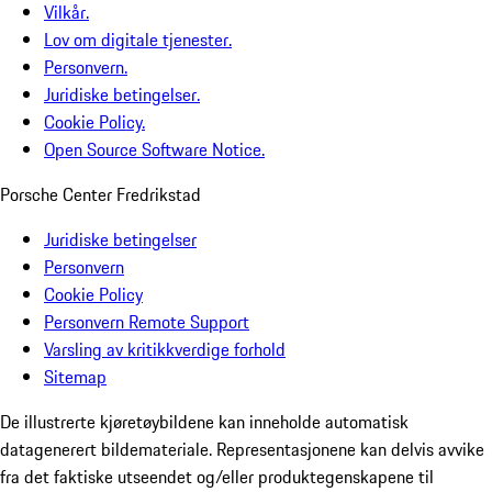
Vilkår.
Lov om digitale tjenester.
Personvern.
Juridiske betingelser.
Cookie Policy.
Open Source Software Notice.
Porsche Center Fredrikstad
Juridiske betingelser
Personvern
Cookie Policy
Personvern Remote Support
Varsling av kritikkverdige forhold
Sitemap
De illustrerte kjøretøybildene kan inneholde automatisk
datagenerert bildemateriale. Representasjonene kan delvis avvike
fra det faktiske utseendet og/eller produktegenskapene til