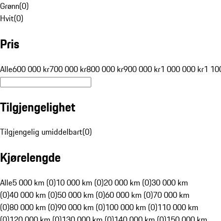
Grønn
(
0
)
Hvit
(
0
)
Pris
Alle
600 000 kr
700 000 kr
800 000 kr
900 000 kr
1 000 000 kr
1 10
Tilgjengelighet
Tilgjengelig umiddelbart
(
0
)
Kjørelengde
Alle
5 000 km (0)
10 000 km (0)
20 000 km (0)
30 000 km
(0)
40 000 km (0)
50 000 km (0)
60 000 km (0)
70 000 km
(0)
80 000 km (0)
90 000 km (0)
100 000 km (0)
110 000 km
(0)
120 000 km (0)
130 000 km (0)
140 000 km (0)
150 000 km