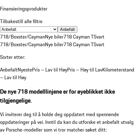
Finansieringsprodukter
Tilbakestill alle filtre
Anbefalt
718/Boxster/Cayman
Nye biler
718 Cayman T
Svart
718/Boxster/Cayman
Nye biler
718 Cayman T
Svart
Sorter etter:
Anbefalt
Nyeste
Pris – Lav til Høy
Pris – Høy til Lav
Kilometerstand
– Lav til Høy
De nye 718 modelllinjene er for øyeblikket ikke
tilgjengelige.
Vi inviterer deg til å holde deg oppdatert med spennende
oppdateringer på vei. Inntil da kan du utforske et anbefalt utvalg
av Porsche-modeller som vi tror matcher søket ditt: