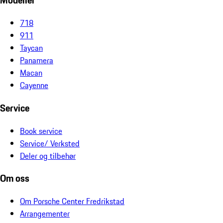
Modeller
718
911
Taycan
Panamera
Macan
Cayenne
Service
Book service
Service/ Verksted
Deler og tilbehør
Om oss
Om Porsche Center Fredrikstad
Arrangementer