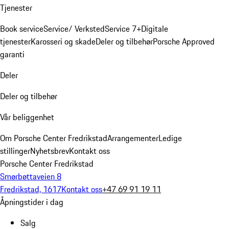
Tjenester
Book service
Service/ Verksted
Service 7+
Digitale
tjenester
Karosseri og skade
Deler og tilbehør
Porsche Approved
garanti
Deler
Deler og tilbehør
Vår beliggenhet
Om Porsche Center Fredrikstad
Arrangementer
Ledige
stillinger
Nyhetsbrev
Kontakt oss
Porsche Center Fredrikstad
Smørbøttaveien 8
Fredrikstad, 1617
Kontakt oss
+47 69 91 19 11
Åpningstider i dag
Salg