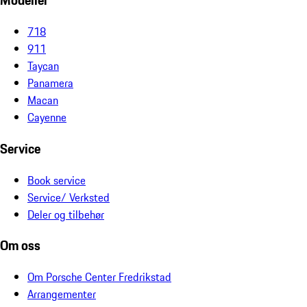
Modeller
718
911
Taycan
Panamera
Macan
Cayenne
Service
Book service
Service/ Verksted
Deler og tilbehør
Om oss
Om Porsche Center Fredrikstad
Arrangementer