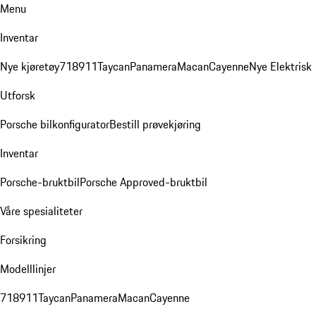
Menu
Inventar
Nye kjøretøy
718
911
Taycan
Panamera
Macan
Cayenne
Nye Elektrisk
Utforsk
Porsche bilkonfigurator
Bestill prøvekjøring
Inventar
Porsche-bruktbil
Porsche Approved-bruktbil
Våre spesialiteter
Forsikring
Modelllinjer
718
911
Taycan
Panamera
Macan
Cayenne