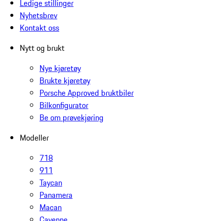
Ledige stillinger
Nyhetsbrev
Kontakt oss
Nytt og brukt
Nye kjøretøy
Brukte kjøretøy
Porsche Approved bruktbiler
Bilkonfigurator
Be om prøvekjøring
Modeller
718
911
Taycan
Panamera
Macan
Cayenne