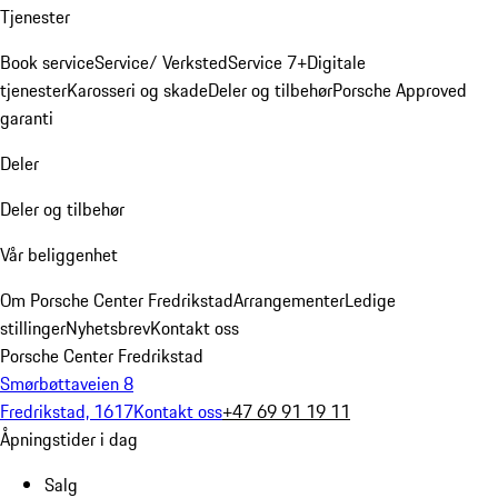
Tjenester
Book service
Service/ Verksted
Service 7+
Digitale
tjenester
Karosseri og skade
Deler og tilbehør
Porsche Approved
garanti
Deler
Deler og tilbehør
Vår beliggenhet
Om Porsche Center Fredrikstad
Arrangementer
Ledige
stillinger
Nyhetsbrev
Kontakt oss
Porsche Center Fredrikstad
Smørbøttaveien 8
Fredrikstad, 1617
Kontakt oss
+47 69 91 19 11
Åpningstider i dag
Salg