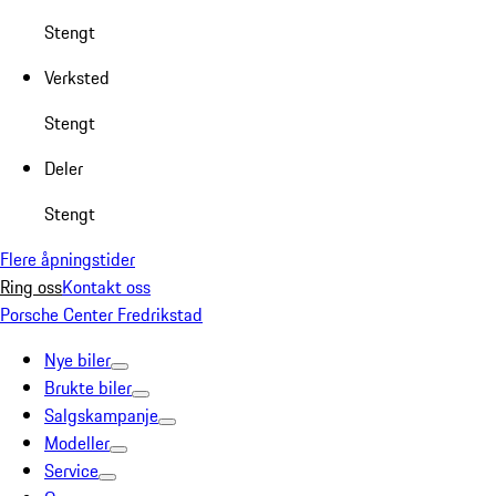
Stengt
Verksted
Stengt
Deler
Stengt
Flere åpningstider
Ring oss
Kontakt oss
Porsche Center Fredrikstad
Nye biler
Brukte biler
Salgskampanje
Modeller
Service