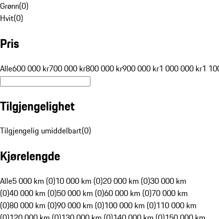
Grønn
(
0
)
Hvit
(
0
)
Pris
Alle
600 000 kr
700 000 kr
800 000 kr
900 000 kr
1 000 000 kr
1 10
Tilgjengelighet
Tilgjengelig umiddelbart
(
0
)
Kjørelengde
Alle
5 000 km (0)
10 000 km (0)
20 000 km (0)
30 000 km
(0)
40 000 km (0)
50 000 km (0)
60 000 km (0)
70 000 km
(0)
80 000 km (0)
90 000 km (0)
100 000 km (0)
110 000 km
(0)
120 000 km (0)
130 000 km (0)
140 000 km (0)
150 000 km