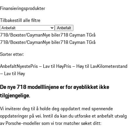
Finansieringsprodukter
Tilbakestill alle filtre
Anbefalt
718/Boxster/Cayman
Nye biler
718 Cayman T
Grå
718/Boxster/Cayman
Nye biler
718 Cayman T
Grå
Sorter etter:
Anbefalt
Nyeste
Pris – Lav til Høy
Pris – Høy til Lav
Kilometerstand
– Lav til Høy
De nye 718 modelllinjene er for øyeblikket ikke
tilgjengelige.
Vi inviterer deg til å holde deg oppdatert med spennende
oppdateringer på vei. Inntil da kan du utforske et anbefalt utvalg
av Porsche-modeller som vi tror matcher søket ditt: