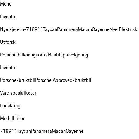
Menu
Inventar
Nye kjøretøy
718
911
Taycan
Panamera
Macan
Cayenne
Nye Elektrisk
Utforsk
Porsche bilkonfigurator
Bestill prøvekjøring
Inventar
Porsche-bruktbil
Porsche Approved-bruktbil
Våre spesialiteter
Forsikring
Modelllinjer
718
911
Taycan
Panamera
Macan
Cayenne