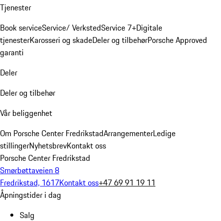
Tjenester
Book service
Service/ Verksted
Service 7+
Digitale
tjenester
Karosseri og skade
Deler og tilbehør
Porsche Approved
garanti
Deler
Deler og tilbehør
Vår beliggenhet
Om Porsche Center Fredrikstad
Arrangementer
Ledige
stillinger
Nyhetsbrev
Kontakt oss
Porsche Center Fredrikstad
Smørbøttaveien 8
Fredrikstad, 1617
Kontakt oss
+47 69 91 19 11
Åpningstider i dag
Salg