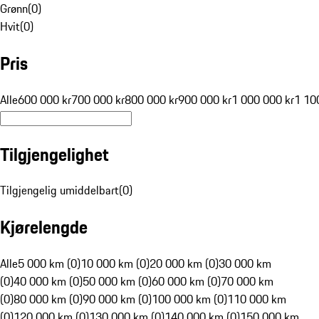
Grønn
(
0
)
Hvit
(
0
)
Pris
Alle
600 000 kr
700 000 kr
800 000 kr
900 000 kr
1 000 000 kr
1 10
Tilgjengelighet
Tilgjengelig umiddelbart
(
0
)
Kjørelengde
Alle
5 000 km (0)
10 000 km (0)
20 000 km (0)
30 000 km
(0)
40 000 km (0)
50 000 km (0)
60 000 km (0)
70 000 km
(0)
80 000 km (0)
90 000 km (0)
100 000 km (0)
110 000 km
(0)
120 000 km (0)
130 000 km (0)
140 000 km (0)
150 000 km