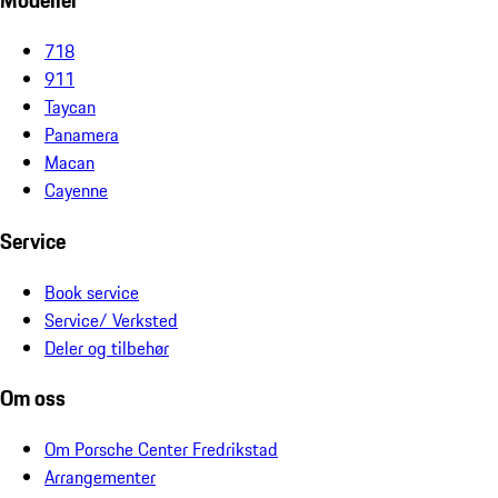
Modeller
718
911
Taycan
Panamera
Macan
Cayenne
Service
Book service
Service/ Verksted
Deler og tilbehør
Om oss
Om Porsche Center Fredrikstad
Arrangementer