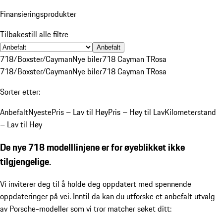
Finansieringsprodukter
Tilbakestill alle filtre
Anbefalt
718/Boxster/Cayman
Nye biler
718 Cayman T
Rosa
718/Boxster/Cayman
Nye biler
718 Cayman T
Rosa
Sorter etter:
Anbefalt
Nyeste
Pris – Lav til Høy
Pris – Høy til Lav
Kilometerstand
– Lav til Høy
De nye 718 modelllinjene er for øyeblikket ikke
tilgjengelige.
Vi inviterer deg til å holde deg oppdatert med spennende
oppdateringer på vei. Inntil da kan du utforske et anbefalt utvalg
av Porsche-modeller som vi tror matcher søket ditt: