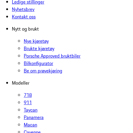
Ledige stillinger
Nyhetsbrev
Kontakt oss
Nytt og brukt
Nye kjøretøy
Brukte kjøretøy
Porsche Approved bruktbiler
Bilkonfigurator
Be om prøvekjøring
Modeller
718
911
Taycan
Panamera
Macan
Cayenne