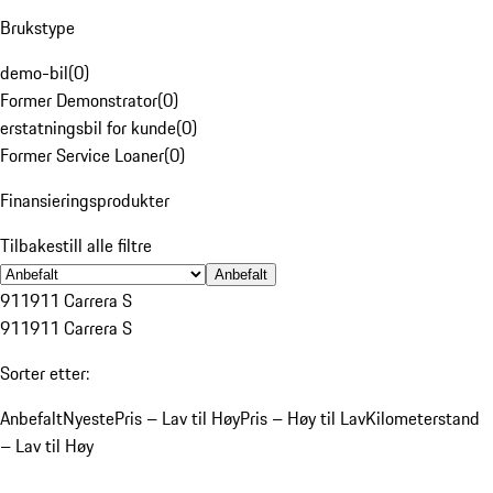
Brukstype
demo-bil
(
0
)
Former Demonstrator
(
0
)
erstatningsbil for kunde
(
0
)
Former Service Loaner
(
0
)
Finansieringsprodukter
Tilbakestill alle filtre
Anbefalt
911
911 Carrera S
911
911 Carrera S
Sorter etter:
Anbefalt
Nyeste
Pris – Lav til Høy
Pris – Høy til Lav
Kilometerstand
– Lav til Høy