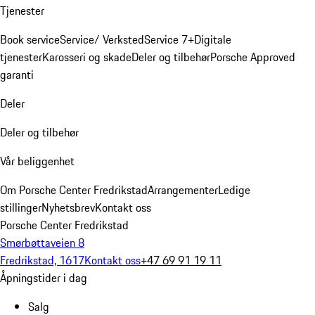
Tjenester
Book service
Service/ Verksted
Service 7+
Digitale
tjenester
Karosseri og skade
Deler og tilbehør
Porsche Approved
garanti
Deler
Deler og tilbehør
Vår beliggenhet
Om Porsche Center Fredrikstad
Arrangementer
Ledige
stillinger
Nyhetsbrev
Kontakt oss
Porsche Center Fredrikstad
Smørbøttaveien 8
Fredrikstad, 1617
Kontakt oss
+47 69 91 19 11
Åpningstider i dag
Salg