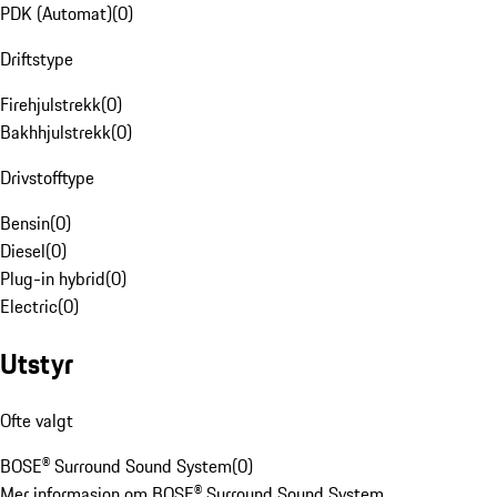
PDK (Automat)
(
0
)
Driftstype
Firehjulstrekk
(
0
)
Bakhhjulstrekk
(
0
)
Drivstofftype
Bensin
(
0
)
Diesel
(
0
)
Plug-in hybrid
(
0
)
Electric
(
0
)
Utstyr
Ofte valgt
BOSE® Surround Sound System
(
0
)
Mer informasjon om BOSE® Surround Sound System