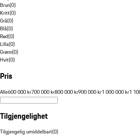
Brun
(
0
)
Kritt
(
0
)
Grå
(
0
)
Blå
(
0
)
Rød
(
0
)
Lilla
(
0
)
Grønn
(
0
)
Hvit
(
0
)
Pris
Alle
600 000 kr
700 000 kr
800 000 kr
900 000 kr
1 000 000 kr
1 10
Tilgjengelighet
Tilgjengelig umiddelbart
(
0
)