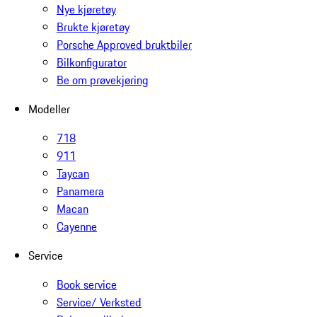
Nye kjøretøy
Brukte kjøretøy
Porsche Approved bruktbiler
Bilkonfigurator
Be om prøvekjøring
Modeller
718
911
Taycan
Panamera
Macan
Cayenne
Service
Book service
Service/ Verksted