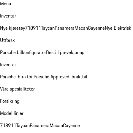
Menu
Inventar
Nye kjøretøy
718
911
Taycan
Panamera
Macan
Cayenne
Nye Elektrisk
Utforsk
Porsche bilkonfigurator
Bestill prøvekjøring
Inventar
Porsche-bruktbil
Porsche Approved-bruktbil
Våre spesialiteter
Forsikring
Modelllinjer
718
911
Taycan
Panamera
Macan
Cayenne