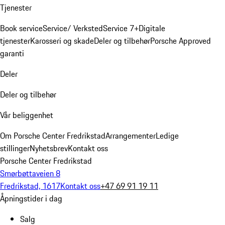
Tjenester
Book service
Service/ Verksted
Service 7+
Digitale
tjenester
Karosseri og skade
Deler og tilbehør
Porsche Approved
garanti
Deler
Deler og tilbehør
Vår beliggenhet
Om Porsche Center Fredrikstad
Arrangementer
Ledige
stillinger
Nyhetsbrev
Kontakt oss
Porsche Center Fredrikstad
Smørbøttaveien 8
Fredrikstad, 1617
Kontakt oss
+47 69 91 19 11
Åpningstider i dag
Salg