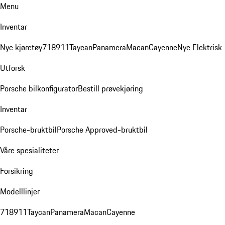
Menu
Inventar
Nye kjøretøy
718
911
Taycan
Panamera
Macan
Cayenne
Nye Elektrisk
Utforsk
Porsche bilkonfigurator
Bestill prøvekjøring
Inventar
Porsche-bruktbil
Porsche Approved-bruktbil
Våre spesialiteter
Forsikring
Modelllinjer
718
911
Taycan
Panamera
Macan
Cayenne