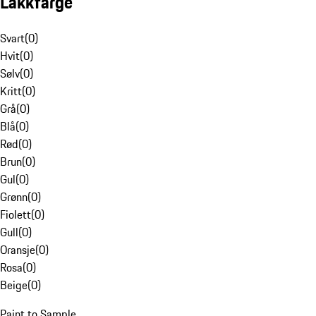
Lakkfarge
Svart
(
0
)
Hvit
(
0
)
Sølv
(
0
)
Kritt
(
0
)
Grå
(
0
)
Blå
(
0
)
Rød
(
0
)
Brun
(
0
)
Gul
(
0
)
Grønn
(
0
)
Fiolett
(
0
)
Gull
(
0
)
Oransje
(
0
)
Rosa
(
0
)
Beige
(
0
)
Paint to Sample