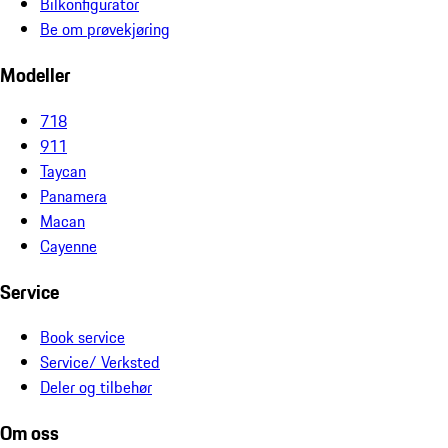
Bilkonfigurator
Be om prøvekjøring
Modeller
718
911
Taycan
Panamera
Macan
Cayenne
Service
Book service
Service/ Verksted
Deler og tilbehør
Om oss