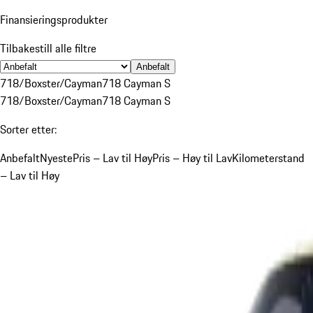
Finansieringsprodukter
Tilbakestill alle filtre
Anbefalt
718/Boxster/Cayman
718 Cayman S
718/Boxster/Cayman
718 Cayman S
Sorter etter:
Anbefalt
Nyeste
Pris – Lav til Høy
Pris – Høy til Lav
Kilometerstand
– Lav til Høy