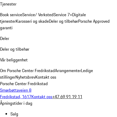
Tjenester
Book service
Service/ Verksted
Service 7+
Digitale
tjenester
Karosseri og skade
Deler og tilbehør
Porsche Approved
garanti
Deler
Deler og tilbehør
Vår beliggenhet
Om Porsche Center Fredrikstad
Arrangementer
Ledige
stillinger
Nyhetsbrev
Kontakt oss
Porsche Center Fredrikstad
Smørbøttaveien 8
Fredrikstad, 1617
Kontakt oss
+47 69 91 19 11
Åpningstider i dag
Salg