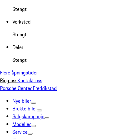
Stengt
Verksted
Stengt
Deler
Stengt
Flere åpningstider
Ring oss
Kontakt oss
Porsche Center Fredrikstad
Nye biler
Brukte biler
Salgskampanje
Modeller
Service