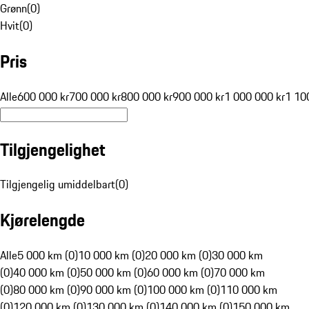
Grønn
(
0
)
Hvit
(
0
)
Pris
Alle
600 000 kr
700 000 kr
800 000 kr
900 000 kr
1 000 000 kr
1 10
Tilgjengelighet
Tilgjengelig umiddelbart
(
0
)
Kjørelengde
Alle
5 000 km (0)
10 000 km (0)
20 000 km (0)
30 000 km
(0)
40 000 km (0)
50 000 km (0)
60 000 km (0)
70 000 km
(0)
80 000 km (0)
90 000 km (0)
100 000 km (0)
110 000 km
(0)
120 000 km (0)
130 000 km (0)
140 000 km (0)
150 000 km