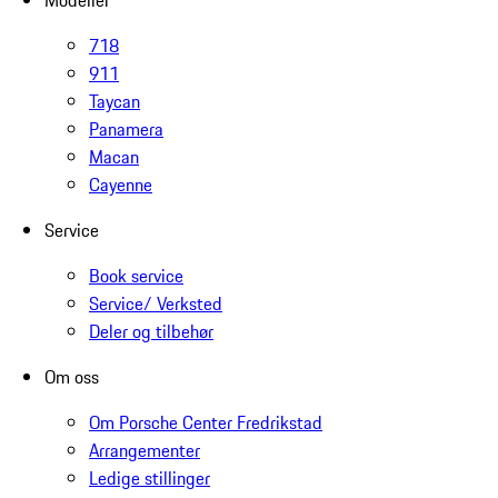
718
911
Taycan
Panamera
Macan
Cayenne
Service
Book service
Service/ Verksted
Deler og tilbehør
Om oss
Om Porsche Center Fredrikstad
Arrangementer
Ledige stillinger