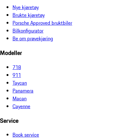
Nye kjøretøy
Brukte kjøretøy
Porsche Approved bruktbiler
Bilkonfigurator
Be om prøvekjøring
Modeller
718
911
Taycan
Panamera
Macan
Cayenne
Service
Book service