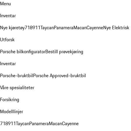
Menu
Inventar
Nye kjøretøy
718
911
Taycan
Panamera
Macan
Cayenne
Nye Elektrisk
Utforsk
Porsche bilkonfigurator
Bestill prøvekjøring
Inventar
Porsche-bruktbil
Porsche Approved-bruktbil
Våre spesialiteter
Forsikring
Modelllinjer
718
911
Taycan
Panamera
Macan
Cayenne