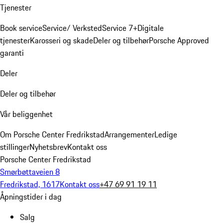
Tjenester
Book service
Service/ Verksted
Service 7+
Digitale
tjenester
Karosseri og skade
Deler og tilbehør
Porsche Approved
garanti
Deler
Deler og tilbehør
Vår beliggenhet
Om Porsche Center Fredrikstad
Arrangementer
Ledige
stillinger
Nyhetsbrev
Kontakt oss
Porsche Center Fredrikstad
Smørbøttaveien 8
Fredrikstad, 1617
Kontakt oss
+47 69 91 19 11
Åpningstider i dag
Salg