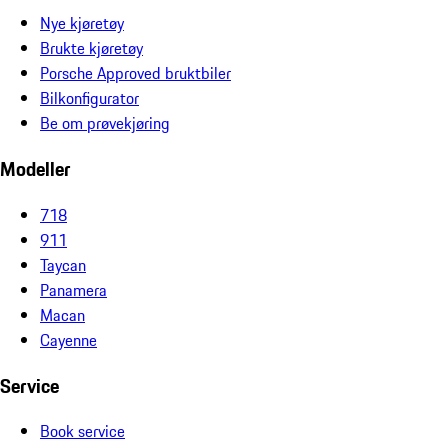
Nye kjøretøy
Brukte kjøretøy
Porsche Approved bruktbiler
Bilkonfigurator
Be om prøvekjøring
Modeller
718
911
Taycan
Panamera
Macan
Cayenne
Service
Book service