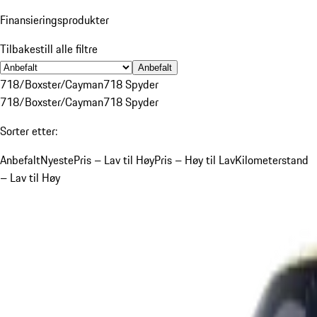
Finansieringsprodukter
Tilbakestill alle filtre
Anbefalt
718/Boxster/Cayman
718 Spyder
718/Boxster/Cayman
718 Spyder
Sorter etter:
Anbefalt
Nyeste
Pris – Lav til Høy
Pris – Høy til Lav
Kilometerstand
– Lav til Høy