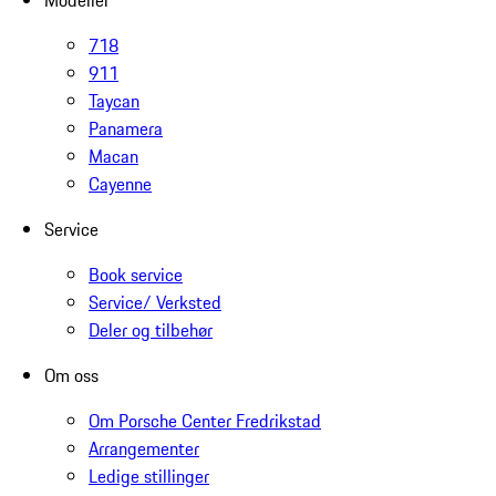
718
911
Taycan
Panamera
Macan
Cayenne
Service
Book service
Service/ Verksted
Deler og tilbehør
Om oss
Om Porsche Center Fredrikstad
Arrangementer
Ledige stillinger