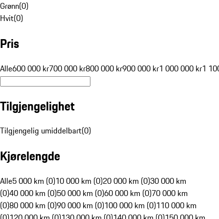
Grønn
(
0
)
Hvit
(
0
)
Pris
Alle
600 000 kr
700 000 kr
800 000 kr
900 000 kr
1 000 000 kr
1 10
Tilgjengelighet
Tilgjengelig umiddelbart
(
0
)
Kjørelengde
Alle
5 000 km (0)
10 000 km (0)
20 000 km (0)
30 000 km
(0)
40 000 km (0)
50 000 km (0)
60 000 km (0)
70 000 km
(0)
80 000 km (0)
90 000 km (0)
100 000 km (0)
110 000 km
(0)
120 000 km (0)
130 000 km (0)
140 000 km (0)
150 000 km