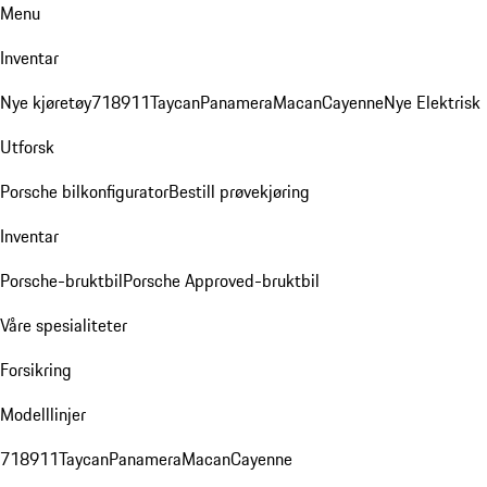
Menu
Inventar
Nye kjøretøy
718
911
Taycan
Panamera
Macan
Cayenne
Nye Elektrisk
Utforsk
Porsche bilkonfigurator
Bestill prøvekjøring
Inventar
Porsche-bruktbil
Porsche Approved-bruktbil
Våre spesialiteter
Forsikring
Modelllinjer
718
911
Taycan
Panamera
Macan
Cayenne