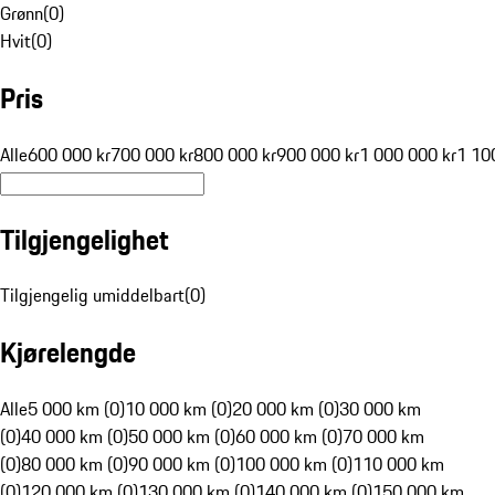
Grønn
(
0
)
Hvit
(
0
)
Pris
Alle
600 000 kr
700 000 kr
800 000 kr
900 000 kr
1 000 000 kr
1 10
Tilgjengelighet
Tilgjengelig umiddelbart
(
0
)
Kjørelengde
Alle
5 000 km (0)
10 000 km (0)
20 000 km (0)
30 000 km
(0)
40 000 km (0)
50 000 km (0)
60 000 km (0)
70 000 km
(0)
80 000 km (0)
90 000 km (0)
100 000 km (0)
110 000 km
(0)
120 000 km (0)
130 000 km (0)
140 000 km (0)
150 000 km