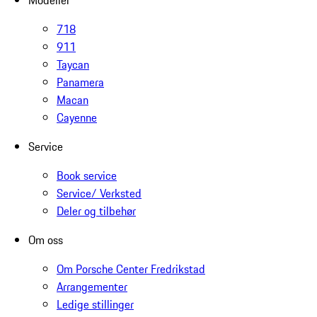
718
911
Taycan
Panamera
Macan
Cayenne
Service
Book service
Service/ Verksted
Deler og tilbehør
Om oss
Om Porsche Center Fredrikstad
Arrangementer
Ledige stillinger