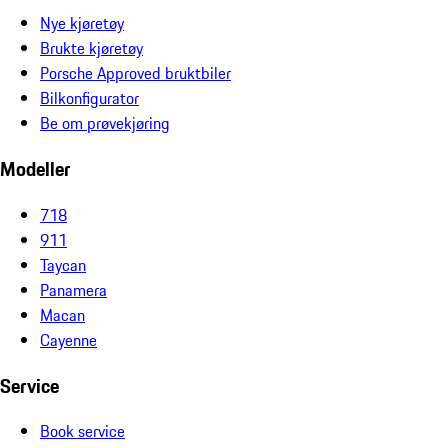
Nye kjøretøy
Brukte kjøretøy
Porsche Approved bruktbiler
Bilkonfigurator
Be om prøvekjøring
Modeller
718
911
Taycan
Panamera
Macan
Cayenne
Service
Book service