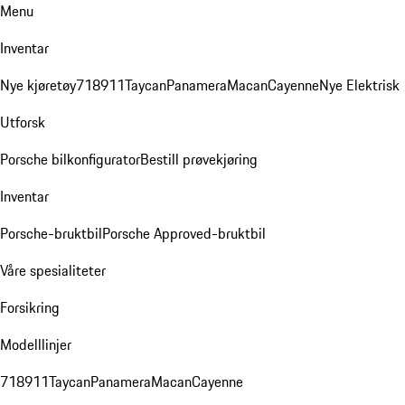
Menu
Inventar
Nye kjøretøy
718
911
Taycan
Panamera
Macan
Cayenne
Nye Elektrisk
Utforsk
Porsche bilkonfigurator
Bestill prøvekjøring
Inventar
Porsche-bruktbil
Porsche Approved-bruktbil
Våre spesialiteter
Forsikring
Modelllinjer
718
911
Taycan
Panamera
Macan
Cayenne