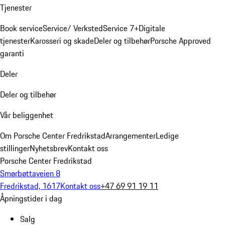
Tjenester
Book service
Service/ Verksted
Service 7+
Digitale
tjenester
Karosseri og skade
Deler og tilbehør
Porsche Approved
garanti
Deler
Deler og tilbehør
Vår beliggenhet
Om Porsche Center Fredrikstad
Arrangementer
Ledige
stillinger
Nyhetsbrev
Kontakt oss
Porsche Center Fredrikstad
Smørbøttaveien 8
Fredrikstad, 1617
Kontakt oss
+47 69 91 19 11
Åpningstider i dag
Salg