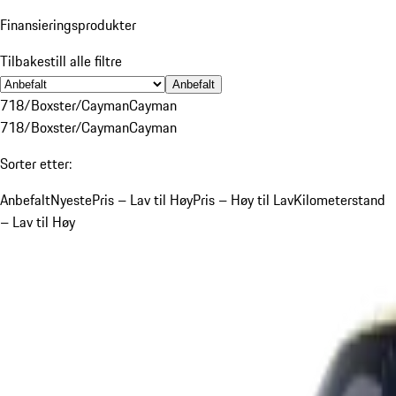
Finansieringsprodukter
Tilbakestill alle filtre
Anbefalt
718/Boxster/Cayman
Cayman
718/Boxster/Cayman
Cayman
Sorter etter:
Anbefalt
Nyeste
Pris – Lav til Høy
Pris – Høy til Lav
Kilometerstand
– Lav til Høy