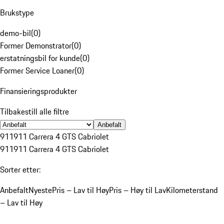
Brukstype
demo-bil
(
0
)
Former Demonstrator
(
0
)
erstatningsbil for kunde
(
0
)
Former Service Loaner
(
0
)
Finansieringsprodukter
Tilbakestill alle filtre
Anbefalt
911
911 Carrera 4 GTS Cabriolet
911
911 Carrera 4 GTS Cabriolet
Sorter etter:
Anbefalt
Nyeste
Pris – Lav til Høy
Pris – Høy til Lav
Kilometerstand
– Lav til Høy