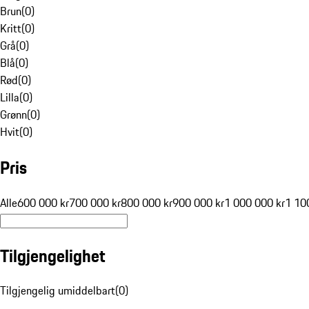
Brun
(
0
)
Kritt
(
0
)
Grå
(
0
)
Blå
(
0
)
Rød
(
0
)
Lilla
(
0
)
Grønn
(
0
)
Hvit
(
0
)
Pris
Alle
600 000 kr
700 000 kr
800 000 kr
900 000 kr
1 000 000 kr
1 10
Tilgjengelighet
Tilgjengelig umiddelbart
(
0
)