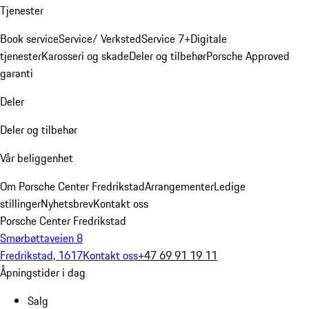
Tjenester
Book service
Service/ Verksted
Service 7+
Digitale
tjenester
Karosseri og skade
Deler og tilbehør
Porsche Approved
garanti
Deler
Deler og tilbehør
Vår beliggenhet
Om Porsche Center Fredrikstad
Arrangementer
Ledige
stillinger
Nyhetsbrev
Kontakt oss
Porsche Center Fredrikstad
Smørbøttaveien 8
Fredrikstad, 1617
Kontakt oss
+47 69 91 19 11
Åpningstider i dag
Salg