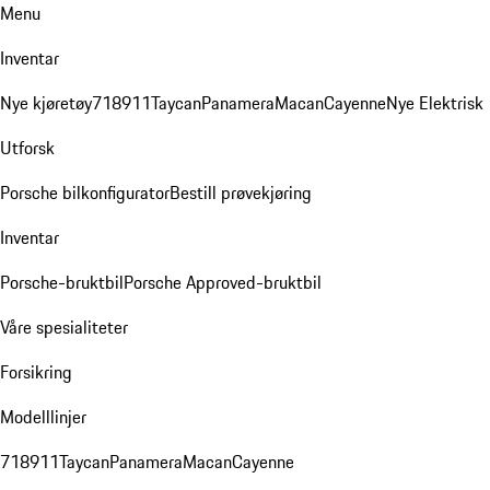
Menu
Inventar
Nye kjøretøy
718
911
Taycan
Panamera
Macan
Cayenne
Nye Elektrisk
Utforsk
Porsche bilkonfigurator
Bestill prøvekjøring
Inventar
Porsche-bruktbil
Porsche Approved-bruktbil
Våre spesialiteter
Forsikring
Modelllinjer
718
911
Taycan
Panamera
Macan
Cayenne