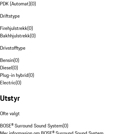
PDK (Automat)
(
0
)
Driftstype
Firehjulstrekk
(
0
)
Bakhhjulstrekk
(
0
)
Drivstofftype
Bensin
(
0
)
Diesel
(
0
)
Plug-in hybrid
(
0
)
Electric
(
0
)
Utstyr
Ofte valgt
BOSE® Surround Sound System
(
0
)
Mer informasjon om BOSE® Surround Sound System