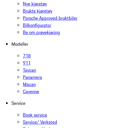
Nye kjøretøy
Brukte kjøretøy
Porsche Approved bruktbiler
Bilkonfigurator
Be om prøvekjøring
Modeller
718
911
Taycan
Panamera
Macan
Cayenne
Service
Book service
Service/ Verksted