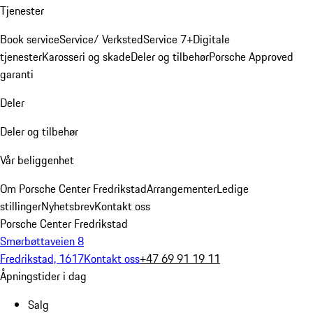
Tjenester
Book service
Service/ Verksted
Service 7+
Digitale
tjenester
Karosseri og skade
Deler og tilbehør
Porsche Approved
garanti
Deler
Deler og tilbehør
Vår beliggenhet
Om Porsche Center Fredrikstad
Arrangementer
Ledige
stillinger
Nyhetsbrev
Kontakt oss
Porsche Center Fredrikstad
Smørbøttaveien 8
Fredrikstad, 1617
Kontakt oss
+47 69 91 19 11
Åpningstider i dag
Salg