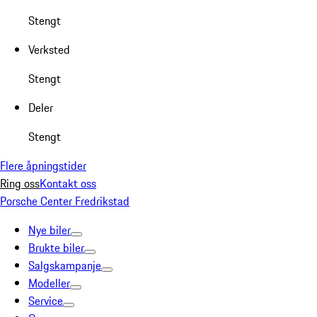
Stengt
Verksted
Stengt
Deler
Stengt
Flere åpningstider
Ring oss
Kontakt oss
Porsche Center Fredrikstad
Nye biler
Brukte biler
Salgskampanje
Modeller
Service