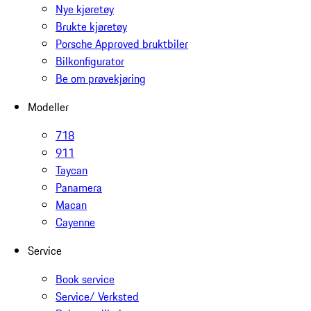
Nye kjøretøy
Brukte kjøretøy
Porsche Approved bruktbiler
Bilkonfigurator
Be om prøvekjøring
Modeller
718
911
Taycan
Panamera
Macan
Cayenne
Service
Book service
Service/ Verksted