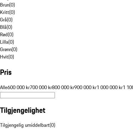
Brun
(
0
)
Kritt
(
0
)
Grå
(
0
)
Blå
(
0
)
Rød
(
0
)
Lilla
(
0
)
Grønn
(
0
)
Hvit
(
0
)
Pris
Alle
600 000 kr
700 000 kr
800 000 kr
900 000 kr
1 000 000 kr
1 10
Tilgjengelighet
Tilgjengelig umiddelbart
(
0
)