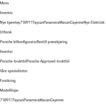
Menu
Inventar
Nye kjøretøy
718
911
Taycan
Panamera
Macan
Cayenne
Nye Elektrisk
Utforsk
Porsche bilkonfigurator
Bestill prøvekjøring
Inventar
Porsche-bruktbil
Porsche Approved-bruktbil
Våre spesialiteter
Forsikring
Modelllinjer
718
911
Taycan
Panamera
Macan
Cayenne