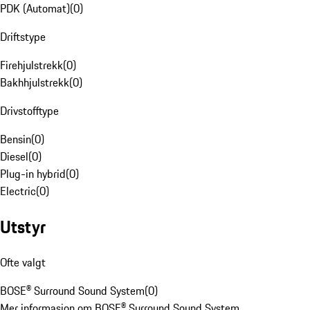
PDK (Automat)
(
0
)
Driftstype
Firehjulstrekk
(
0
)
Bakhhjulstrekk
(
0
)
Drivstofftype
Bensin
(
0
)
Diesel
(
0
)
Plug-in hybrid
(
0
)
Electric
(
0
)
Utstyr
Ofte valgt
BOSE® Surround Sound System
(
0
)
Mer informasjon om BOSE® Surround Sound System