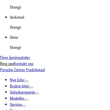
Stengt
Verksted
Stengt
Deler
Stengt
Flere åpningstider
Ring oss
Kontakt oss
Porsche Center Fredrikstad
Nye biler
Brukte biler
Salgskampanje
Modeller
Service