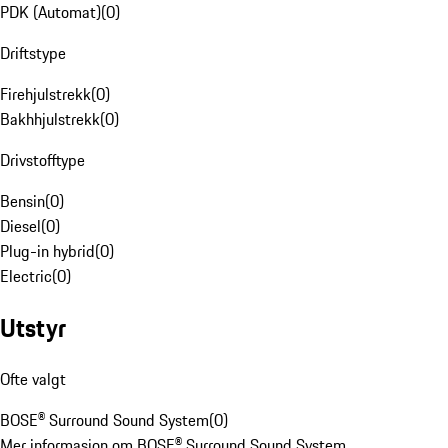
PDK (Automat)
(
0
)
Driftstype
Firehjulstrekk
(
0
)
Bakhhjulstrekk
(
0
)
Drivstofftype
Bensin
(
0
)
Diesel
(
0
)
Plug-in hybrid
(
0
)
Electric
(
0
)
Utstyr
Ofte valgt
BOSE® Surround Sound System
(
0
)
Mer informasjon om BOSE® Surround Sound System