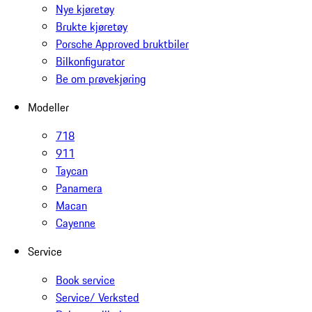
Nye kjøretøy
Brukte kjøretøy
Porsche Approved bruktbiler
Bilkonfigurator
Be om prøvekjøring
Modeller
718
911
Taycan
Panamera
Macan
Cayenne
Service
Book service
Service/ Verksted