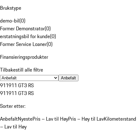
Brukstype
demo-bil
(
0
)
Former Demonstrator
(
0
)
erstatningsbil for kunde
(
0
)
Former Service Loaner
(
0
)
Finansieringsprodukter
Tilbakestill alle filtre
Anbefalt
911
911 GT3 RS
911
911 GT3 RS
Sorter etter:
Anbefalt
Nyeste
Pris – Lav til Høy
Pris – Høy til Lav
Kilometerstand
– Lav til Høy