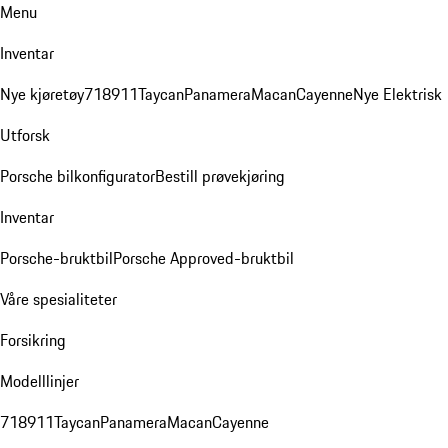
Menu
Inventar
Nye kjøretøy
718
911
Taycan
Panamera
Macan
Cayenne
Nye Elektrisk
Utforsk
Porsche bilkonfigurator
Bestill prøvekjøring
Inventar
Porsche-bruktbil
Porsche Approved-bruktbil
Våre spesialiteter
Forsikring
Modelllinjer
718
911
Taycan
Panamera
Macan
Cayenne