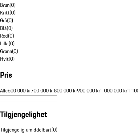
Brun
(
0
)
Kritt
(
0
)
Grå
(
0
)
Blå
(
0
)
Rød
(
0
)
Lilla
(
0
)
Grønn
(
0
)
Hvit
(
0
)
Pris
Alle
600 000 kr
700 000 kr
800 000 kr
900 000 kr
1 000 000 kr
1 10
Tilgjengelighet
Tilgjengelig umiddelbart
(
0
)