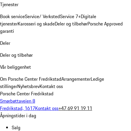
Tjenester
Book service
Service/ Verksted
Service 7+
Digitale
tjenester
Karosseri og skade
Deler og tilbehør
Porsche Approved
garanti
Deler
Deler og tilbehør
Vår beliggenhet
Om Porsche Center Fredrikstad
Arrangementer
Ledige
stillinger
Nyhetsbrev
Kontakt oss
Porsche Center Fredrikstad
Smørbøttaveien 8
Fredrikstad, 1617
Kontakt oss
+47 69 91 19 11
Åpningstider i dag
Salg